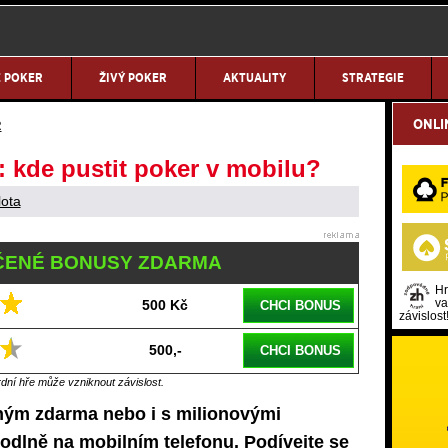
E POKER
ŽIVÝ POKER
AKTUALITY
STRATEGIE
ONLI
R
: kde pustit poker v mobilu?
lota
ENÉ BONUSY ZDARMA
Hr
va
500 Kč
CHCI BONUS
závislost
500,-
CHCI BONUS
rdní hře může vzniknout závislost.
ným zdarma nebo i s milionovými
odlně na mobilním telefonu. Podívejte se