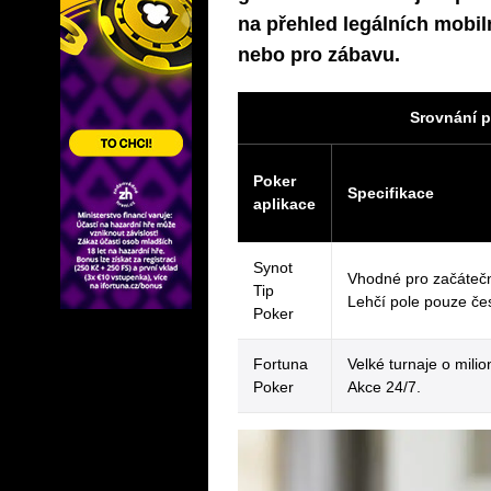
na přehled legálních mobiln
nebo pro zábavu.
Srovnání p
Poker
Specifikace
aplikace
Synot
Vhodné pro začátečn
Tip
Lehčí pole pouze če
Poker
Fortuna
Velké turnaje o mili
Poker
Akce 24/7.