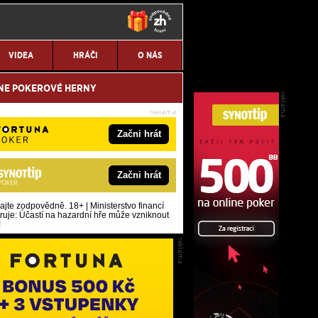
VIDEA
HRÁČI
O NÁS
NE POKEROVÉ HERNY
Začni hrát
Začni hrát
ajte zodpovědně. 18+ | Ministerstvo financí
ruje: Účastí na hazardní hře může vzniknout
!