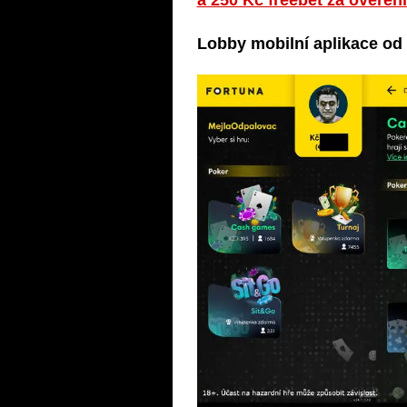
a 250 Kč freebet za ověřen
Lobby mobilní aplikace od