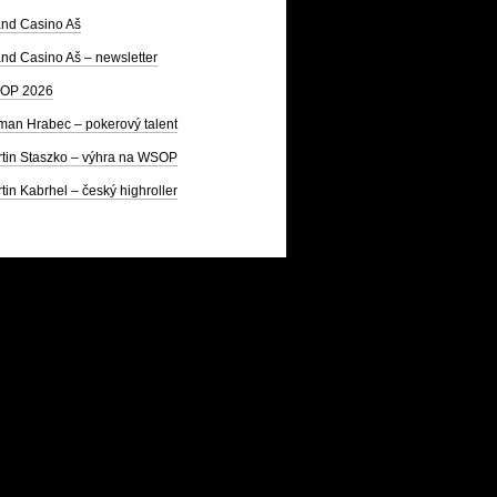
nd Casino Aš
nd Casino Aš – newsletter
OP 2026
an Hrabec – pokerový talent
tin Staszko – výhra na WSOP
tin Kabrhel – český highroller