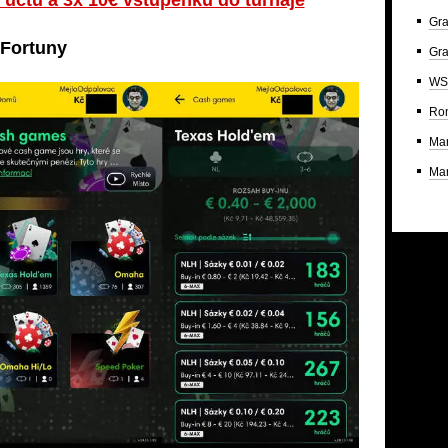
í účtu a 3x 10€ vstupenku do turnaje
Gra
 Fortuny
Gra
WS
Rom
Mar
Mar