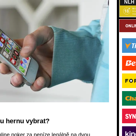
ONLI
u hernu vybrat?
nline poker za peníze legálně na dvou