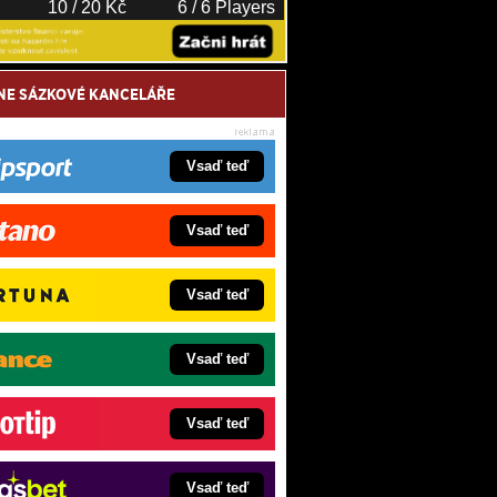
NE SÁZKOVÉ KANCELÁŘE
Vsaď teď
Vsaď teď
Vsaď teď
Vsaď teď
Vsaď teď
Vsaď teď