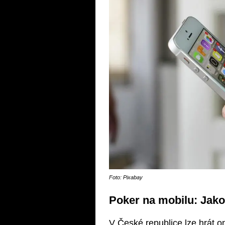
Foto: Pixabay
Poker na mobilu: Jako
V České republice lze hrát o