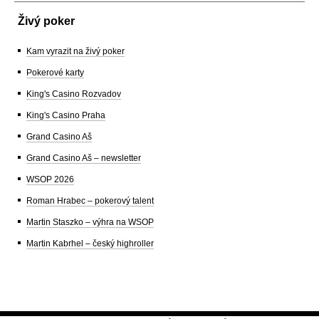
Živý poker
Kam vyrazit na živý poker
Pokerové karty
King's Casino Rozvadov
King's Casino Praha
Grand Casino Aš
Grand Casino Aš – newsletter
WSOP 2026
Roman Hrabec – pokerový talent
Martin Staszko – výhra na WSOP
Martin Kabrhel – český highroller