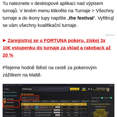
Tu naleznete v desktopové aplikaci nad výpisem
turnajů. V levém menu klikněte na Turnaje > Všechny
turnaje a do ikony lupy napište „
the festival
“. Vyfiltrují
se vám všechny kvalifikační turnaje.
Zaregistruj se u FORTUNA pokeru, získej 3x
10€ vstupenku do turnaje za vklad a rakeback až
20 %
Přejeme hodně štěstí na cestě za pokerovým
zážitkem na Maltě.