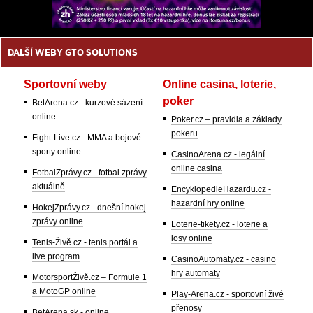
DALŠÍ WEBY GTO SOLUTIONS
Sportovní weby
Online casina, loterie,
poker
BetArena.cz - kurzové sázení
online
Poker.cz – pravidla a základy
pokeru
Fight-Live.cz - MMA a bojové
sporty online
CasinoArena.cz - legální
online casina
FotbalZprávy.cz - fotbal zprávy
aktuálně
EncyklopedieHazardu.cz -
hazardní hry online
HokejZprávy.cz - dnešní hokej
zprávy online
Loterie-tikety.cz - loterie a
losy online
Tenis-Živě.cz - tenis portál a
live program
CasinoAutomaty.cz - casino
hry automaty
MotorsportŽivě.cz – Formule 1
a MotoGP online
Play-Arena.cz - sportovní živé
přenosy
BetArena.sk - online