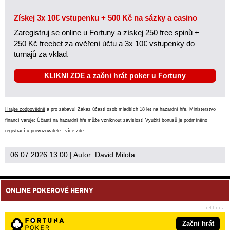
Získej 3x 10€ vstupenku + 500 Kč na sázky a casino
Zaregistruj se online u Fortuny a získej 250 free spinů +
250 Kč freebet za ověření účtu a 3x 10€ vstupenky do
turnajů za vklad.
KLIKNI ZDE a začni hrát poker u Fortuny
Hrajte zodpovědně
a pro zábavu! Zákaz účasti osob mladších 18 let na hazardní hře. Ministerstvo
financí varuje: Účastí na hazardní hře může vzniknout závislost! Využití bonusů je podmíněno
registrací u provozovatele -
více zde
.
06.07.2026 13:00
| Autor:
David Milota
ONLINE POKEROVÉ HERNY
Začni hrát