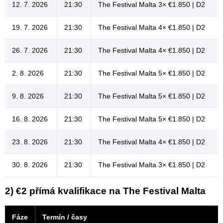
12. 7. 2026
21:30
The Festival Malta 3× €1.850 | D2
19. 7. 2026
21:30
The Festival Malta 4× €1.850 | D2
26. 7. 2026
21:30
The Festival Malta 4× €1.850 | D2
2. 8. 2026
21:30
The Festival Malta 5× €1.850 | D2
9. 8. 2026
21:30
The Festival Malta 5× €1.850 | D2
16. 8. 2026
21:30
The Festival Malta 5× €1.850 | D2
23. 8. 2026
21:30
The Festival Malta 4× €1.850 | D2
30. 8. 2026
21:30
The Festival Malta 3× €1.850 | D2
2) €2 přímá kvalifikace na The Festival Malta
Fáze
Termín / časy