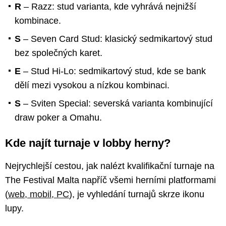
R
– Razz: stud varianta, kde vyhrává nejnižší
kombinace.
S
– Seven Card Stud: klasický sedmikartový stud
bez společných karet.
E
– Stud Hi-Lo: sedmikartový stud, kde se bank
dělí mezi vysokou a nízkou kombinaci.
S
– Sviten Special: severská varianta kombinující
draw poker a Omahu.
Kde najít turnaje v lobby herny?
Nejrychlejší cestou, jak nalézt kvalifikační turnaje na
The Festival Malta napříč všemi herními platformami
(
web, mobil, PC
), je vyhledání turnajů skrze ikonu
lupy.