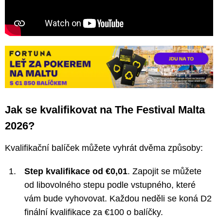
Jak se kvalifikovat na The Festival Malta
2026?
Kvalifikační balíček můžete vyhrát dvěma způsoby:
Step kvalifikace od €0,01
. Zapojit se můžete
od libovolného stepu podle vstupného, které
vám bude vyhovovat. Každou neděli se koná D2
finální kvalifikace za €100 o balíčky.