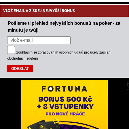
VLOŽ EMAIL A ZÍSKEJ NEJVYŠŠÍ BONUS
Pošleme ti přehled nejvyšších bonusů na poker - za
minutu je tvůj!
Souhlasím se
zpracováním osobních údajů
pro účely zasílání
obchodních sdělení