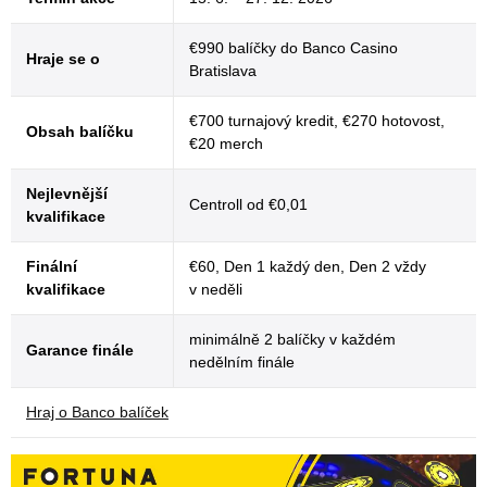
€990 balíčky do Banco Casino
Hraje se o
Bratislava
€700 turnajový kredit, €270 hotovost,
Obsah balíčku
€20 merch
Nejlevnější
Centroll od €0,01
kvalifikace
Finální
€60, Den 1 každý den, Den 2 vždy
kvalifikace
v neděli
minimálně 2 balíčky v každém
Garance finále
nedělním finále
Hraj o Banco balíček