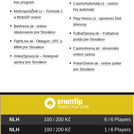
live program
CasinoAutomaty.cz - casino
hry automaty
MotorsportŽivě.cz – Formule 1
a MotoGP online
Play-Arena.cz - sportovní živé
přenosy
BetArena.sk - online
stávkovanie pre Slovákov
FutbalSpravy.sk – Futbalový
portál pre Slovákov
FightLive.sk - Oktagon, UFC a
MMA pre Slovákov
CasinoArena.sk - slovenská
online casina
HokejSpravy.sk – Hokejové
správy pre Slovákov
PokerOnline.sk - online poker
pre Slovákov