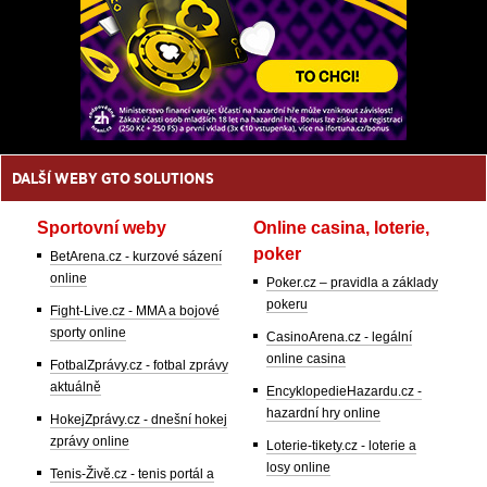
DALŠÍ WEBY GTO SOLUTIONS
Sportovní weby
Online casina, loterie,
poker
BetArena.cz - kurzové sázení
online
Poker.cz – pravidla a základy
pokeru
Fight-Live.cz - MMA a bojové
sporty online
CasinoArena.cz - legální
online casina
FotbalZprávy.cz - fotbal zprávy
aktuálně
EncyklopedieHazardu.cz -
hazardní hry online
HokejZprávy.cz - dnešní hokej
zprávy online
Loterie-tikety.cz - loterie a
losy online
Tenis-Živě.cz - tenis portál a