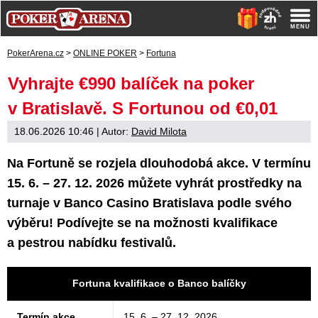
PokerArena.cz
>
ONLINE POKER
>
Fortuna
Vyhrajte €990 balíček na poker
v Bratislavě. S Fortunou od €0,01
18.06.2026 10:46
| Autor:
David Milota
Na Fortuně se rozjela dlouhodobá akce. V termínu
15. 6. – 27. 12. 2026 můžete vyhrát prostředky na
turnaje v Banco Casino Bratislava podle svého
výběru! Podívejte se na možnosti kvalifikace
a pestrou nabídku festivalů.
Fortuna kvalifikace o Banco balíčky
Termín akce
15. 6. – 27. 12. 2026