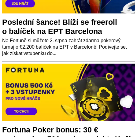
Poslední šance! Blíží se freeroll
o balíček na EPT Barcelona
Na Fortuně si můžete 2. srpna zahrát zdarma pokerový
turnaj o €2.200 balíček na EPT v Barceloně! Podívejte se,
jak získat vstupenku do...
Fortuna Poker bonus: 30 €