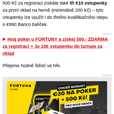
500 Kč za registraci získáte také
tři €10 vstupenky
za první vklad na herně (minimálně 200 Kč) – tyto
vstupenky lze využít i do třetího kvalifikačního stepu
o €990 Banco balíček.
Hraj poker u FORTUNY a získej 500,- ZDARMA
za registraci + 3x 10€ vstupenku do turnaje za
vklad
Přejeme hodně štěstí ve hře.