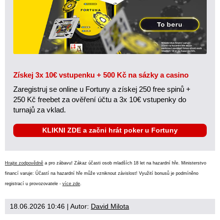
Získej 3x 10€ vstupenku + 500 Kč na sázky a casino
Zaregistruj se online u Fortuny a získej 250 free spinů +
250 Kč freebet za ověření účtu a 3x 10€ vstupenky do
turnajů za vklad.
KLIKNI ZDE a začni hrát poker u Fortuny
Hrajte zodpovědně
a pro zábavu! Zákaz účasti osob mladších 18 let na hazardní hře. Ministerstvo
financí varuje: Účastí na hazardní hře může vzniknout závislost! Využití bonusů je podmíněno
registrací u provozovatele -
více zde
.
18.06.2026 10:46
| Autor:
David Milota