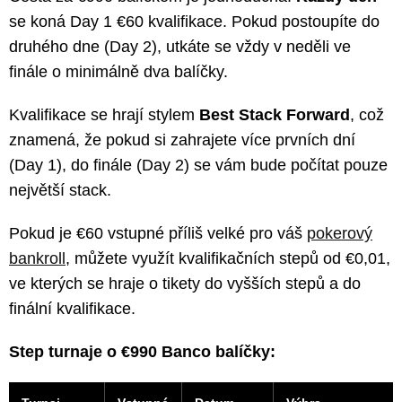
se koná Day 1 €60 kvalifikace. Pokud postoupíte do
druhého dne (Day 2), utkáte se vždy v neděli ve
finále o minimálně dva balíčky.
Kvalifikace se hrají stylem
Best Stack Forward
, což
znamená, že pokud si zahrajete více prvních dní
(Day 1), do finále (Day 2) se vám bude počítat pouze
největší stack.
Pokud je €60 vstupné příliš velké pro váš
pokerový
bankroll
, můžete využít kvalifikačních stepů od €0,01,
ve kterých se hraje o tikety do vyšších stepů a do
finální kvalifikace.
Step turnaje o €990 Banco balíčky: