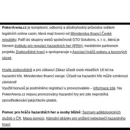
PokerArena.cz
je komplexní, odborný a důvěryhodný průvodce světem
legálních online casin, která mají licenci od
Ministerstva financí České
republiky
. Patří do skupiny webů společnosti GTO Solutions, s. r. o., která je
členem
Institutu pro regulaci hazardních her (IPRH)
, mediálním partnerem
projektu
Zodpovědné hraní
a spolupracuje s
Asociací hráčů pokeru a kurzových
sázek
.
Hrajte zodpovědně
a pro zábavu! Zákaz účasti osob mladších 18 let na
hazardní hře. Ministerstvo financí varuje: Účastí na hazardní hře může vzniknout
závislost!
Využití bonusů je podmíněno registrací u provozovatele –
informace zde
. Na
PokerArena.cz nejsou provozovány hazardní hry ani zde neprobíhá
zprostředkování jakýchkoliv plateb.
Pomoc pro hráče hazardních her a osoby blízké:
Seznam adiktologických
služeb v ČR
,
Mapa pomoci
,
Národní stránky pro snížení nebezpečí hazardního
hraní
.