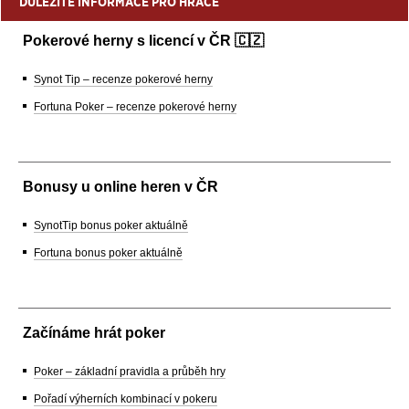
DŮLEŽITÉ INFORMACE PRO HRÁČE
Pokerové herny s licencí v ČR 🇨🇿
Synot Tip – recenze pokerové herny
Fortuna Poker – recenze pokerové herny
Bonusy u online heren v ČR
SynotTip bonus poker aktuálně
Fortuna bonus poker aktuálně
Začínáme hrát poker
Poker – základní pravidla a průběh hry
Pořadí výherních kombinací v pokeru