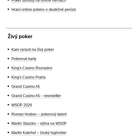
Poker bonusy na online hernách
Hraní online pokeru o skutečné peníze
Živý poker
Kam vyrazit na živý poker
Pokerové karty
King's Casino Rozvadov
King's Casino Praha
Grand Casino Aš
Grand Casino Aš – newsletter
WSOP 2026
Roman Hrabec – pokerový talent
Martin Staszko – výhra na WSOP
Martin Kabrhel – český highroller