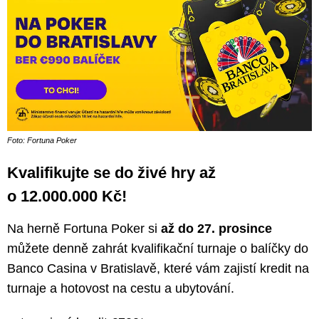
Foto: Fortuna Poker
Kvalifikujte se do živé hry až
o 12.000.000 Kč!
Na herně Fortuna Poker si
až do 27. prosince
můžete denně zahrát kvalifikační turnaje o balíčky do
Banco Casina v Bratislavě, které vám zajistí kredit na
turnaje a hotovost na cestu a ubytování.