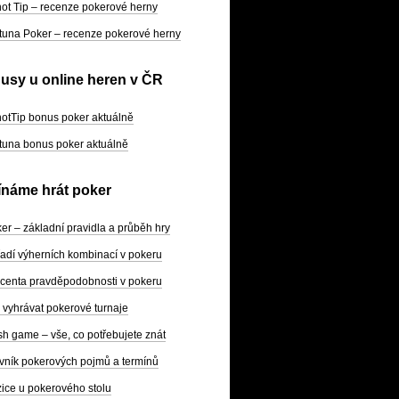
ot Tip – recenze pokerové herny
tuna Poker – recenze pokerové herny
usy u online heren v ČR
otTip bonus poker aktuálně
tuna bonus poker aktuálně
ínáme hrát poker
er – základní pravidla a průběh hry
adí výherních kombinací v pokeru
centa pravděpodobnosti v pokeru
 vyhrávat pokerové turnaje
h game – vše, co potřebujete znát
vník pokerových pojmů a termínů
ice u pokerového stolu