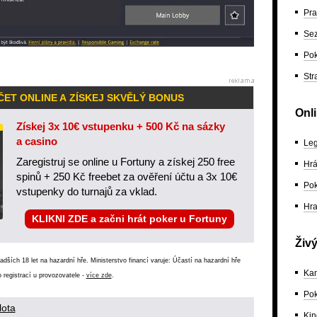
Pra
Sez
Pok
Str
ČET ONLINE A ZÍSKEJ SKVĚLÝ BONUS
Onl
Získej 3x 10€ vstupenku + 500 Kč na sázky
a casino
Leg
Zaregistruj se online u Fortuny a získej 250 free
Hrá
spinů + 250 Kč freebet za ověření účtu a 3x 10€
Pok
vstupenky do turnajů za vklad.
Hra
KLIKNI ZDE a začni hrát poker u Fortuny
Živ
ších 18 let na hazardní hře. Ministerstvo financí varuje: Účastí na hazardní hře
Kam
 registrací u provozovatele -
více zde
.
Pok
lota
Kin