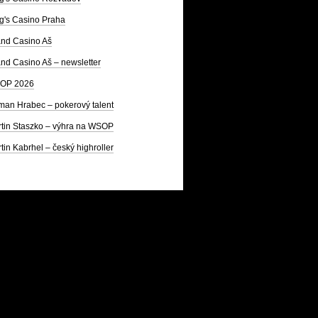
g's Casino Praha
nd Casino Aš
nd Casino Aš – newsletter
OP 2026
an Hrabec – pokerový talent
tin Staszko – výhra na WSOP
tin Kabrhel – český highroller