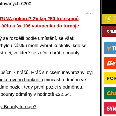
antovaných €200.
UNA pokeru? Získej 250 free spinů
í účtu a 3x 10€ vstupenku do turnaje
ONLI
ý se rozdělil podle umístění, se však
bylou částku mohl vyhrát kdokoliv, kdo se
straci, ve které se začalo hrát o bounty
epších 7 hráčů. Hráč s nickem inavhroznyj byl
pokerového bankrollu
mincash odměnu ve
dmé pozici, tedy první pozici s odměnou.
tě bounty odměny v hodnotě €22,54.
ry Bounty turnaje?