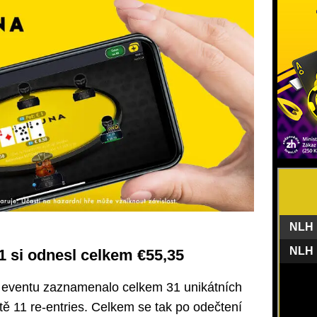
1 si odnesl celkem €55,35
 eventu zaznamenalo celkem 31 unikátních
eště 11 re-entries. Celkem se tak po odečtení