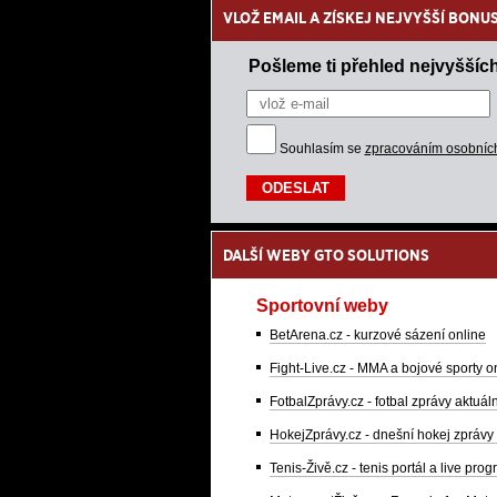
VLOŽ EMAIL A ZÍSKEJ NEJVYŠŠÍ BONU
Pošleme ti přehled nejvyšších
Souhlasím se
zpracováním osobníc
DALŠÍ WEBY GTO SOLUTIONS
Sportovní weby
BetArena.cz - kurzové sázení online
Fight-Live.cz - MMA a bojové sporty o
FotbalZprávy.cz - fotbal zprávy aktuál
HokejZprávy.cz - dnešní hokej zprávy
Tenis-Živě.cz - tenis portál a live pro