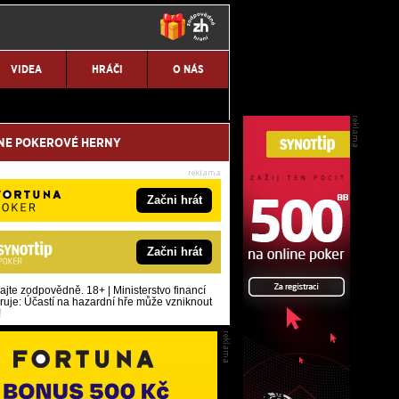
VIDEA
HRÁČI
O NÁS
NE POKEROVÉ HERNY
Začni hrát
Začni hrát
ajte zodpovědně. 18+ | Ministerstvo financí
ruje: Účastí na hazardní hře může vzniknout
!