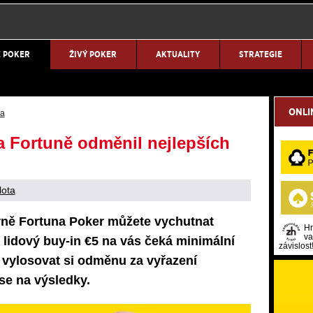
E POKER
ŽIVÝ POKER
AKTUALITY
STRATEGIE
ONLI
na
a Fortuně odměnil nejlepších
lota
rně Fortuna Poker můžete vychutnat
Hr
va
 lidový buy-in €5 na vás čeká minimální
závislost
 vylosovat si odměnu za vyřazení
se na výsledky.