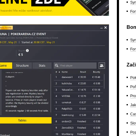
Syn
For
Bon
Syn
For
Zač
Pok
Poř
Pro
Jak
Cas
Slo
Poz