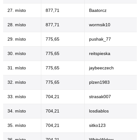
27. místo
877,71
Baatorcz
28. místo
877,71
wormsik10
29. místo
775,65
pushak_77
30. místo
775,65
reitspieska
31. místo
775,65
jaybeeczech
32. místo
775,65
plzen1983
33. místo
704,21
strasak007
34. místo
704,21
losdiablos
35. místo
704,21
sitko123
36. místo
704,21
WhiteWidow