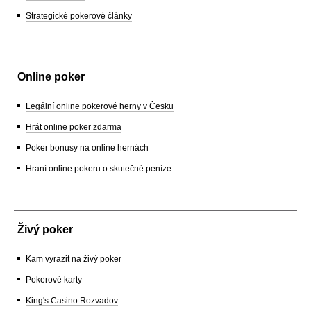
Strategické pokerové články
Online poker
Legální online pokerové herny v Česku
Hrát online poker zdarma
Poker bonusy na online hernách
Hraní online pokeru o skutečné peníze
Živý poker
Kam vyrazit na živý poker
Pokerové karty
King's Casino Rozvadov