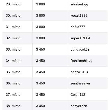
29. místo
3 800
silesianEgg
30. místo
3 800
kocak1995
31. místo
3 800
Kafka777
32. místo
3 800
superTREFA
33. místo
3 450
Landacek69
34. místo
3 450
Rohliknahlavu
35. místo
3 450
honza1313
36. místo
3 450
zenithseeker
37. místo
3 450
Cejen112
38. místo
3 450
bohyczech