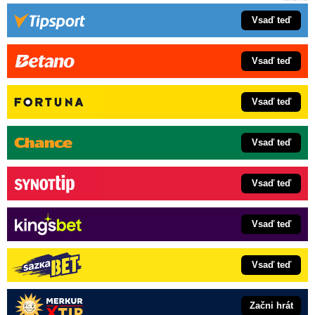
Vsaď teď
Vsaď teď
Vsaď teď
Vsaď teď
Vsaď teď
Vsaď teď
Vsaď teď
Začni hrát