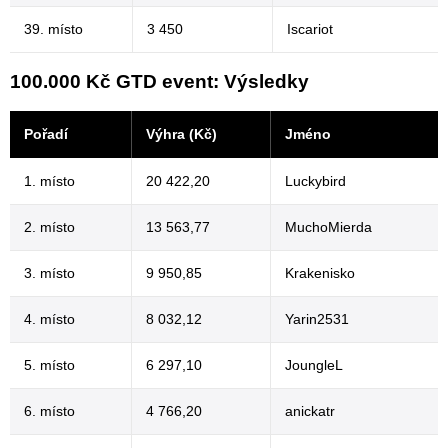
39. místo
3 450
Iscariot
100.000 Kč GTD event: Výsledky
Pořadí
Výhra (Kč)
Jméno
1. místo
20 422,20
Luckybird
2. místo
13 563,77
MuchoMierda
3. místo
9 950,85
Krakenisko
4. místo
8 032,12
Yarin2531
5. místo
6 297,10
JoungleL
6. místo
4 766,20
anickatr