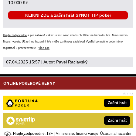
10 000 Kč.
KLIKNI ZDE a začni hrát SYNOT TIP poker
Hrajte zodpovědně
a pro zábavu! Zákaz účasti osob mladších 18 let na hazardní hře. Ministerstvo
financí varuje: Účastí na hazardní hře může vzniknout závislost! Využití bonusů je podmíněno
registrací u provozovatele -
více zde
.
07.04.2025 15:57
| Autor:
Pavel Raclavský
ONLINE POKEROVÉ HERNY
Začni hrát
Začni hrát
Hrajte zodpovědně. 18+ | Ministerstvo financí varuje: Účastí na hazardní