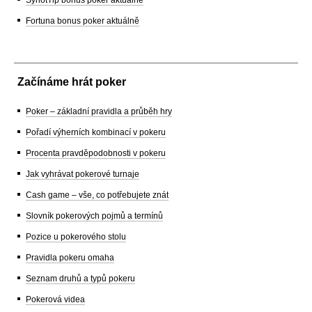
SynotTip bonus poker aktuálně
Fortuna bonus poker aktuálně
Začínáme hrát poker
Poker – základní pravidla a průběh hry
Pořadí výherních kombinací v pokeru
Procenta pravděpodobnosti v pokeru
Jak vyhrávat pokerové turnaje
Cash game – vše, co potřebujete znát
Slovník pokerových pojmů a termínů
Pozice u pokerového stolu
Pravidla pokeru omaha
Seznam druhů a typů pokeru
Pokerová videa