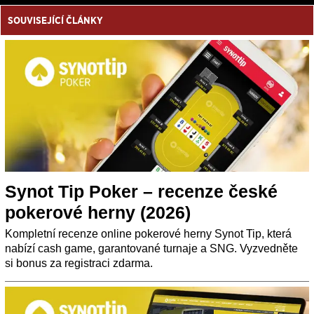
SOUVISEJÍCÍ ČLÁNKY
Synot Tip Poker – recenze české
pokerové herny (2026)
Kompletní recenze online pokerové herny Synot Tip, která
nabízí cash game, garantované turnaje a SNG. Vyzvedněte
si bonus za registraci zdarma.