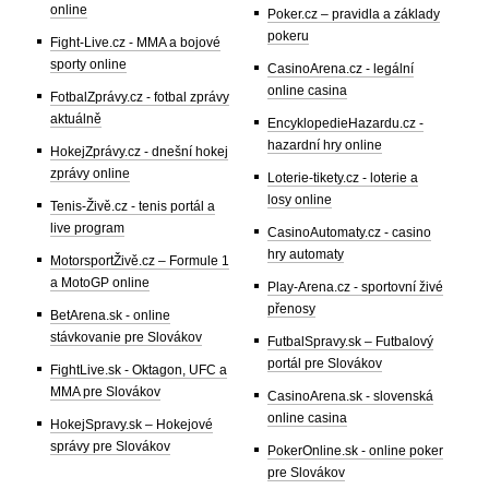
online
Poker.cz – pravidla a základy
pokeru
Fight-Live.cz - MMA a bojové
sporty online
CasinoArena.cz - legální
online casina
FotbalZprávy.cz - fotbal zprávy
aktuálně
EncyklopedieHazardu.cz -
hazardní hry online
HokejZprávy.cz - dnešní hokej
zprávy online
Loterie-tikety.cz - loterie a
losy online
Tenis-Živě.cz - tenis portál a
live program
CasinoAutomaty.cz - casino
hry automaty
MotorsportŽivě.cz – Formule 1
a MotoGP online
Play-Arena.cz - sportovní živé
přenosy
BetArena.sk - online
stávkovanie pre Slovákov
FutbalSpravy.sk – Futbalový
portál pre Slovákov
FightLive.sk - Oktagon, UFC a
MMA pre Slovákov
CasinoArena.sk - slovenská
online casina
HokejSpravy.sk – Hokejové
správy pre Slovákov
PokerOnline.sk - online poker
pre Slovákov