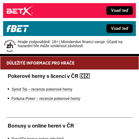
Vsaď teď
Vsaď teď
Hrajte zodpovědně. 18+ | Ministerstvo financí varuje: Účastí na
hazardní hře může vzniknout závislost!
DŮLEŽITÉ INFORMACE PRO HRÁČE
Pokerové herny s licencí v ČR 🇨🇿
Synot Tip – recenze pokerové herny
Fortuna Poker – recenze pokerové herny
Bonusy u online heren v ČR