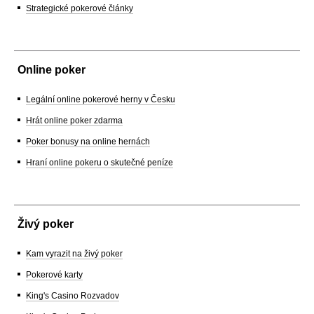
Strategické pokerové články
Online poker
Legální online pokerové herny v Česku
Hrát online poker zdarma
Poker bonusy na online hernách
Hraní online pokeru o skutečné peníze
Živý poker
Kam vyrazit na živý poker
Pokerové karty
King's Casino Rozvadov