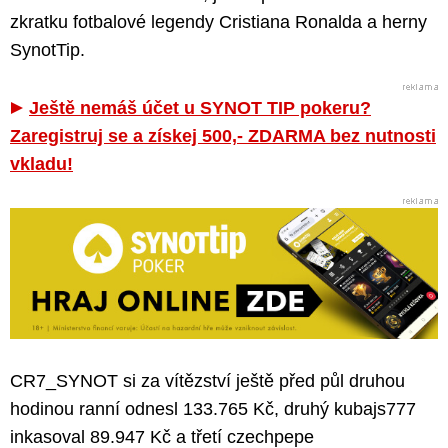
zkratku fotbalové legendy Cristiana Ronalda a herny
SynotTip.
Ještě nemáš účet u SYNOT TIP pokeru?
Zaregistruj se a získej 500,- ZDARMA bez nutnosti
vkladu!
CR7_SYNOT si za vítězství ještě před půl druhou
hodinou ranní odnesl 133.765 Kč, druhý kubajs777
inkasoval 89.947 Kč a třetí czechpepe