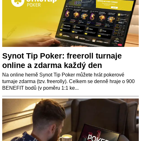
Synot Tip Poker: freeroll turnaje
online a zdarma každý den
Na online herně Synot Tip Poker můžete hrát pokerové
turnaje zdarma (tzv. freerolly). Celkem se denně hraje o 900
BENEFIT bodů (v poměru 1:1 ke...