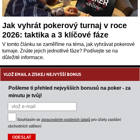
Jak vyhrát pokerový turnaj v roce
2026: taktika a 3 klíčové fáze
V tomto článku se zaměříme na téma, jak vyhrávat pokerové
turnaje. Znáte jejich jednotlivé fáze? Podívejte se na
důležité informace.
VLOŽ EMAIL A ZÍSKEJ NEJVYŠŠÍ BONUS
Pošleme ti přehled nejvyšších bonusů na poker - za
minutu je tvůj!
Souhlasím se
zpracováním osobních údajů
pro účely zasílání
obchodních sdělení