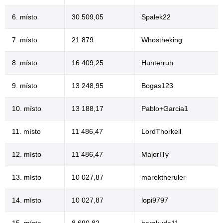
6. místo
30 509,05
Spalek22
7. místo
21 879
Whostheking
8. místo
16 409,25
Hunterrun
9. místo
13 248,95
Bogas123
10. místo
13 188,17
Pablo+Garcia1
11. místo
11 486,47
LordThorkell
12. místo
11 486,47
MajorITy
13. místo
10 027,87
marektheruler
14. místo
10 027,87
lopi9797
15. místo
8 690,82
barakuda11