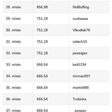
28. místo
856,98
NoBluffing
29. místo
751,18
zuzkaaaa
30. místo
751,18
Vlkodlak78
31. místo
751,18
valach10
32. místo
751,18
peseqjan
33. místo
666,54
kelt1234
34. místo
666,54
mcmac007
35. místo
666,54
martin888
36. místo
666,54
Trubicka
37. místo
666,54
_pospec_