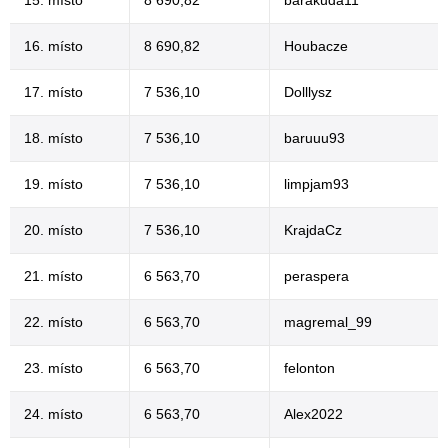
16. místo
8 690,82
Houbacze
17. místo
7 536,10
Dolllysz
18. místo
7 536,10
baruuu93
19. místo
7 536,10
limpjam93
20. místo
7 536,10
KrajdaCz
21. místo
6 563,70
peraspera
22. místo
6 563,70
magremal_99
23. místo
6 563,70
felonton
24. místo
6 563,70
Alex2022