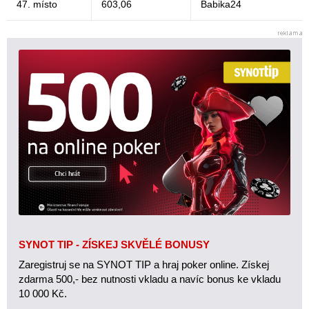
47. místo
603,06
Babika24
SYNOT TIP - ZÍSKEJ SKVĚLÉ BONUSY
Zaregistruj se na SYNOT TIP a hraj poker online. Získej
zdarma 500,- bez nutnosti vkladu a navíc bonus ke vkladu
10 000 Kč.