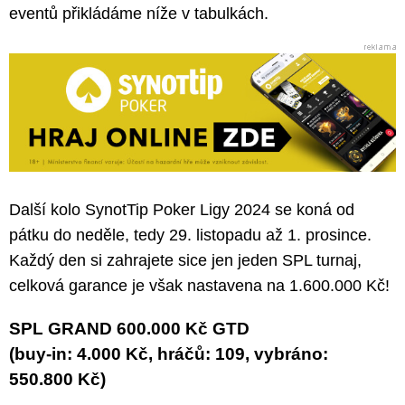
eventů přikládáme níže v tabulkách.
Další kolo SynotTip Poker Ligy 2024 se koná od
pátku do neděle, tedy 29. listopadu až 1. prosince.
Každý den si zahrajete sice jen jeden SPL turnaj,
celková garance je však nastavena na 1.600.000 Kč!
SPL GRAND 600.000 Kč GTD
(buy-in: 4.000 Kč, hráčů: 109, vybráno:
550.800 Kč)