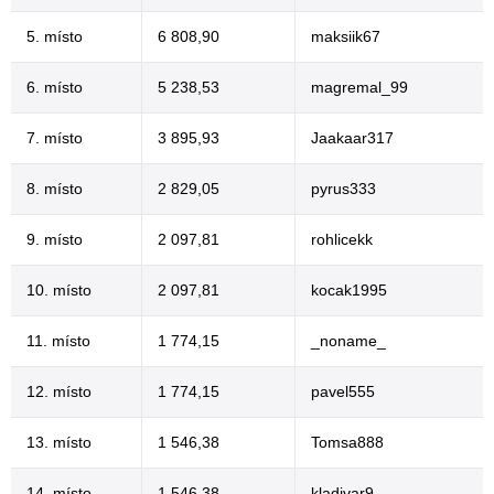
5. místo
6 808,90
maksiik67
6. místo
5 238,53
magremal_99
7. místo
3 895,93
Jaakaar317
8. místo
2 829,05
pyrus333
9. místo
2 097,81
rohlicekk
10. místo
2 097,81
kocak1995
11. místo
1 774,15
_noname_
12. místo
1 774,15
pavel555
13. místo
1 546,38
Tomsa888
14. místo
1 546,38
kladivar9