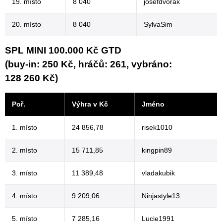
19. místo
8 040
josefdvorak
20. místo
8 040
SylvaSim
SPL MINI 100.000 Kč GTD
(buy-in: 250 Kč, hráčů: 261, vybráno:
128 260 Kč)
Poř.
Výhra v Kč
Jméno
1. místo
24 856,78
risek1010
2. místo
15 711,85
kingpin89
3. místo
11 389,48
vladakubik
4. místo
9 209,06
Ninjastyle13
5. místo
7 285,16
Lucie1991