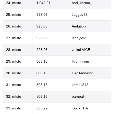
24. místo
1 042,91
bad_karma_
25. místo
923,03
Jaggdy83
26. místo
923,03
Ambition
27. místo
923,03
lennyy93
28. místo
923,03
velkaLVICE
29. místo
803,16
Hromhrom
30. místo
803,16
Capitannemo
31. místo
803,16
kamil1212
32. místo
803,16
pampalini
33. místo
695,27
iSuck_T9s