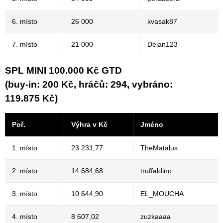
6. místo
26 000
kvasak87
7. místo
21 000
Deian123
SPL MINI 100.000 Kč GTD
(buy-in: 200 Kč, hráčů: 294, vybráno:
119.875 Kč)
Poř.
Výhra v Kč
Jméno
1. místo
23 231,77
TheMatalus
2. místo
14 684,68
truffaldino
3. místo
10 644,90
EL_MOUCHA
4. místo
8 607,02
zuzkaaaa