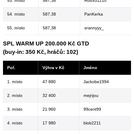
53. místo
587,38
Rob931210
54. místo
587,38
PanKerka
55. místo
587,38
srannyyy_
SPL WARM UP 200.000 Kč GTD
(buy-in: 350 Kč, hráčů: 102)
Poř.
Výhra v Kč
Jméno
1. místo
47 880
Jackobe1994
2. místo
32 400
mejrijou
3. místo
21 960
99cent99
4. místo
17 980
blob2211