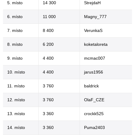
5. místo
14 300
StrejdaH
6. místo
11 000
Magny_777
7. místo
8 400
VerunkaS
8. místo
6 200
koketaloreta
9. místo
4 400
mcmac007
10. místo
4 400
jarus1956
11. místo
3 760
baldrick
12. místo
3 760
OlaF_CZE
13. místo
3 360
crockk525
14. místo
3 360
Puma2403