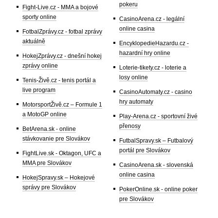
pokeru
Fight-Live.cz - MMA a bojové
sporty online
CasinoArena.cz - legální
online casina
FotbalZprávy.cz - fotbal zprávy
aktuálně
EncyklopedieHazardu.cz -
hazardní hry online
HokejZprávy.cz - dnešní hokej
zprávy online
Loterie-tikety.cz - loterie a
losy online
Tenis-Živě.cz - tenis portál a
live program
CasinoAutomaty.cz - casino
hry automaty
MotorsportŽivě.cz – Formule 1
a MotoGP online
Play-Arena.cz - sportovní živé
přenosy
BetArena.sk - online
stávkovanie pre Slovákov
FutbalSpravy.sk – Futbalový
portál pre Slovákov
FightLive.sk - Oktagon, UFC a
MMA pre Slovákov
CasinoArena.sk - slovenská
online casina
HokejSpravy.sk – Hokejové
správy pre Slovákov
PokerOnline.sk - online poker
pre Slovákov