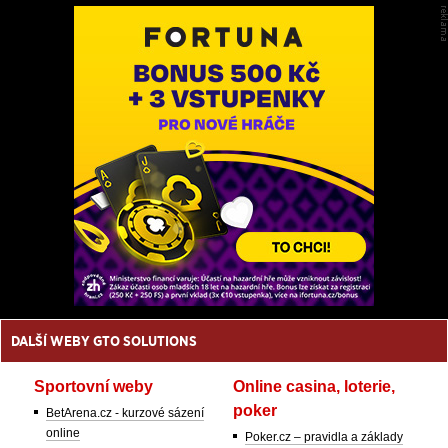
DALŠÍ WEBY GTO SOLUTIONS
Sportovní weby
Online casina, loterie,
poker
BetArena.cz - kurzové sázení
online
Poker.cz – pravidla a základy