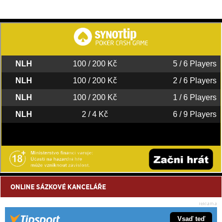
ONLINE SÁZKOVÉ KANCELÁŘE
Vsaď teď