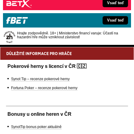
Vsaď teď
Vsaď teď
Hrajte zodpovědně. 18+ | Ministerstvo financí varuje: Účastí na
hazardní hře může vzniknout závislost!
DŮLEŽITÉ INFORMACE PRO HRÁČE
Pokerové herny s licencí v ČR 🇨🇿
Synot Tip – recenze pokerové herny
Fortuna Poker – recenze pokerové herny
Bonusy u online heren v ČR
SynotTip bonus poker aktuálně