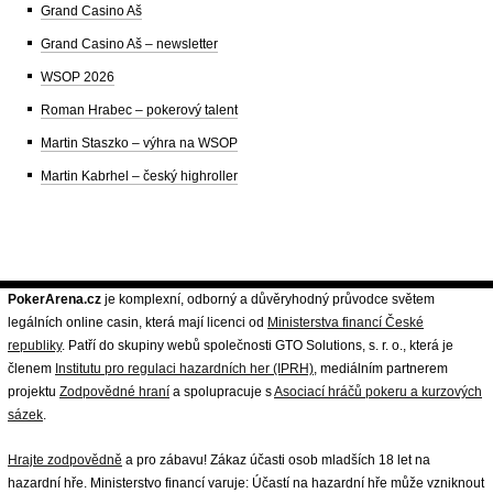
Grand Casino Aš
Grand Casino Aš – newsletter
WSOP 2026
Roman Hrabec – pokerový talent
Martin Staszko – výhra na WSOP
Martin Kabrhel – český highroller
PokerArena.cz
je komplexní, odborný a důvěryhodný průvodce světem
legálních online casin, která mají licenci od
Ministerstva financí České
republiky
. Patří do skupiny webů společnosti GTO Solutions, s. r. o., která je
členem
Institutu pro regulaci hazardních her (IPRH)
, mediálním partnerem
projektu
Zodpovědné hraní
a spolupracuje s
Asociací hráčů pokeru a kurzových
sázek
.
Hrajte zodpovědně
a pro zábavu! Zákaz účasti osob mladších 18 let na
hazardní hře. Ministerstvo financí varuje: Účastí na hazardní hře může vzniknout