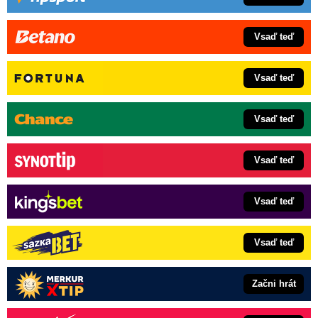
Vsaď teď
Vsaď teď
Vsaď teď
Vsaď teď
Vsaď teď
Vsaď teď
Začni hrát