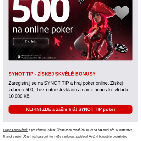
SYNOT TIP - ZÍSKEJ SKVĚLÉ BONUSY
Zaregistruj se na SYNOT TIP a hraj poker online. Získej
zdarma 500,- bez nutnosti vkladu a navíc bonus ke vkladu
10 000 Kč.
KLIKNI ZDE a začni hrát SYNOT TIP poker
Hrajte zodpovědně
a pro zábavu! Zákaz účasti osob mladších 18 let na hazardní hře. Ministerstvo
financí varuje: Účastí na hazardní hře může vzniknout závislost! Využití bonusů je podmíněno