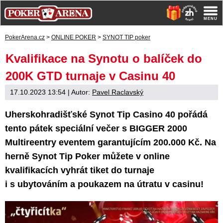
PokerArena.cz
>
ONLINE POKER
>
SYNOT TIP poker
Kvalifikace na Synotu o balíček do
200K GTD turnaje v Casinu 40
17.10.2023 13:54
| Autor:
Pavel Raclavský
Uherskohradišťské Synot Tip Casino 40 pořádá
tento pátek speciální večer s BIGGER 2000
Multireentry eventem garantujícím 200.000 Kč. Na
herně Synot Tip Poker můžete v online
kvalifikacích vyhrát tiket do turnaje
i s ubytováním a poukazem na útratu v casinu!