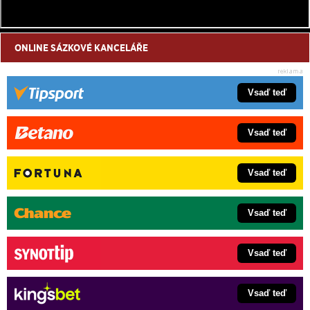
ONLINE SÁZKOVÉ KANCELÁŘE
Vsaď teď
Vsaď teď
Vsaď teď
Vsaď teď
Vsaď teď
Vsaď teď