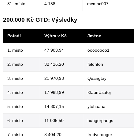
31. místo
4 158
mcmac007
200.000 Kč GTD: Výsledky
Pořadí
Výhra v Kč
Jméno
1. místo
47 903,94
oooooooo1
2. místo
32 416,20
felonton
3. místo
21 970,98
Quangtay
4. místo
17 988,99
KlaunUsatej
5. místo
14 307,15
ytohaaaa
6. místo
11 005,50
hungerpangs
7. místo
8 404,20
fredycrooger