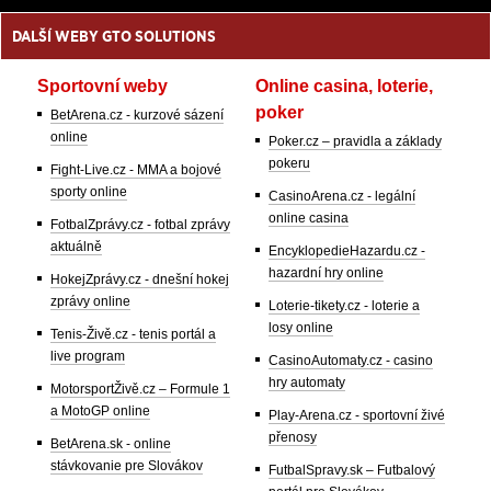
DALŠÍ WEBY GTO SOLUTIONS
Sportovní weby
Online casina, loterie,
poker
BetArena.cz - kurzové sázení
online
Poker.cz – pravidla a základy
pokeru
Fight-Live.cz - MMA a bojové
sporty online
CasinoArena.cz - legální
online casina
FotbalZprávy.cz - fotbal zprávy
aktuálně
EncyklopedieHazardu.cz -
hazardní hry online
HokejZprávy.cz - dnešní hokej
zprávy online
Loterie-tikety.cz - loterie a
losy online
Tenis-Živě.cz - tenis portál a
live program
CasinoAutomaty.cz - casino
hry automaty
MotorsportŽivě.cz – Formule 1
a MotoGP online
Play-Arena.cz - sportovní živé
přenosy
BetArena.sk - online
stávkovanie pre Slovákov
FutbalSpravy.sk – Futbalový