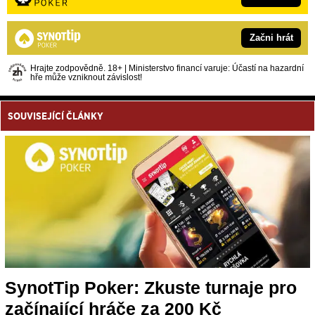
Začni hrát
Hrajte zodpovědně. 18+ | Ministerstvo financí varuje: Účastí na hazardní
hře může vzniknout závislost!
SOUVISEJÍCÍ ČLÁNKY
SynotTip Poker: Zkuste turnaje pro
začínající hráče za 200 Kč