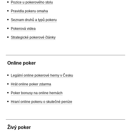
Pozice u pokerového stolu
Pravidla pokeru omaha
Seznam druhů a typů pokeru
Pokerová videa
Strategické pokerové články
Online poker
Legální online pokerové herny v Česku
Hrát online poker zdarma
Poker bonusy na online hernách
Hraní online pokeru o skutečné peníze
Živý poker