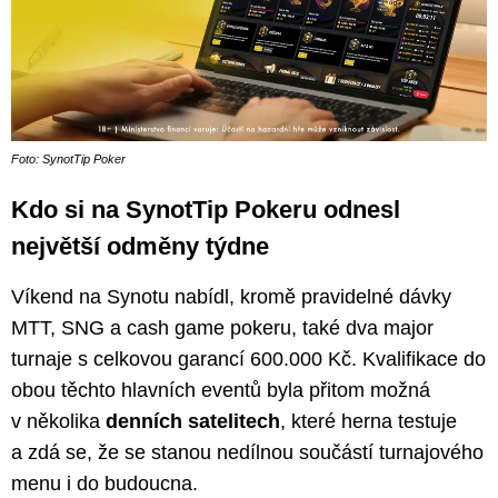
Foto: SynotTip Poker
Kdo si na SynotTip Pokeru odnesl
největší odměny týdne
Víkend na Synotu nabídl, kromě pravidelné dávky
MTT, SNG a cash game pokeru, také dva major
turnaje s celkovou garancí 600.000 Kč. Kvalifikace do
obou těchto hlavních eventů byla přitom možná
v několika
denních satelitech
, které herna testuje
a zdá se, že se stanou nedílnou součástí turnajového
menu i do budoucna.