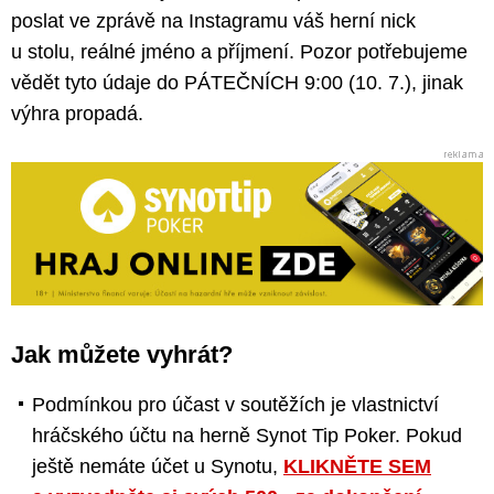
poslat ve zprávě na Instagramu váš herní nick
u stolu, reálné jméno a příjmení. Pozor potřebujeme
vědět tyto údaje do PÁTEČNÍCH 9:00 (10. 7.), jinak
výhra propadá.
Jak můžete vyhrát?
Podmínkou pro účast v soutěžích je vlastnictví
hráčského účtu na herně Synot Tip Poker. Pokud
ještě nemáte účet u Synotu,
KLIKNĚTE SEM