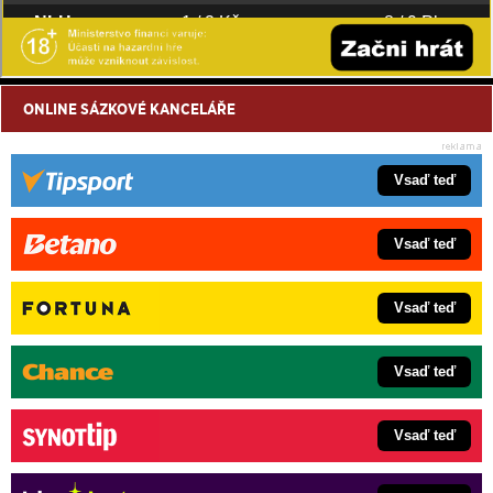
ONLINE SÁZKOVÉ KANCELÁŘE
Vsaď teď
Vsaď teď
Vsaď teď
Vsaď teď
Vsaď teď