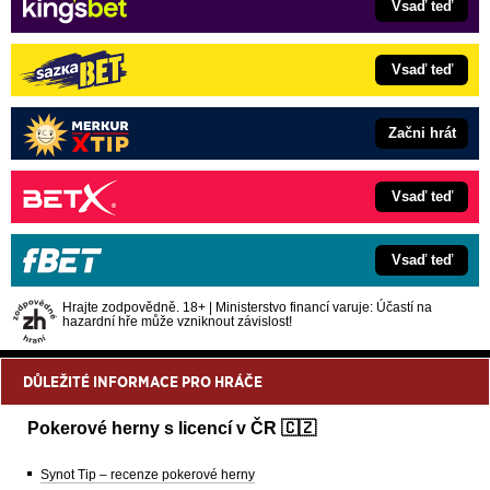
Vsaď teď
Vsaď teď
Začni hrát
Vsaď teď
Vsaď teď
Hrajte zodpovědně. 18+ | Ministerstvo financí varuje: Účastí na
hazardní hře může vzniknout závislost!
DŮLEŽITÉ INFORMACE PRO HRÁČE
Pokerové herny s licencí v ČR 🇨🇿
Synot Tip – recenze pokerové herny