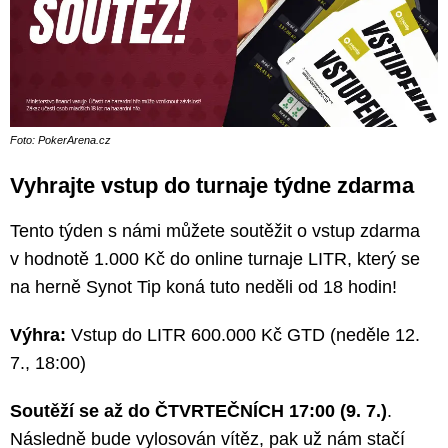
Foto: PokerArena.cz
Vyhrajte vstup do turnaje týdne zdarma
Tento týden s námi můžete soutěžit o vstup zdarma
v hodnotě 1.000 Kč do online turnaje LITR, který se
na herně Synot Tip koná tuto neděli od 18 hodin!
Výhra:
Vstup do LITR 600.000 Kč GTD (neděle 12.
7., 18:00)
Soutěží se až do ČTVRTEČNÍCH 17:00 (9. 7.)
.
Následně bude vylosován vítěz, pak už nám stačí