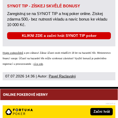
SYNOT TIP - ZÍSKEJ SKVĚLÉ BONUSY
Zaregistruj se na SYNOT TIP a hraj poker online. Získej
zdarma 500,- bez nutnosti vkladu a navíc bonus ke vkladu
10 000 Kč.
KLIKNI ZDE a začni hrát SYNOT TIP poker
Hrajte zodpovědně
a pro zábavu! Zákaz účasti osob mladších 18 let na hazardní hře. Ministerstvo
financí varuje: Účastí na hazardní hře může vzniknout závislost! Využití bonusů je podmíněno
registrací u provozovatele -
více zde
.
07.07.2026 14:36
| Autor:
Pavel Raclavský
ONLINE POKEROVÉ HERNY
Začni hrát