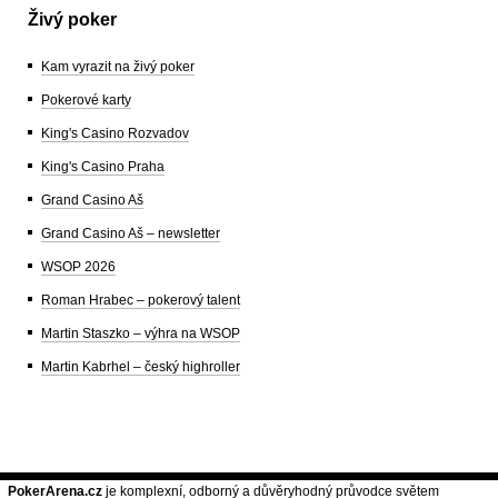
Živý poker
Kam vyrazit na živý poker
Pokerové karty
King's Casino Rozvadov
King's Casino Praha
Grand Casino Aš
Grand Casino Aš – newsletter
WSOP 2026
Roman Hrabec – pokerový talent
Martin Staszko – výhra na WSOP
Martin Kabrhel – český highroller
PokerArena.cz
je komplexní, odborný a důvěryhodný průvodce světem