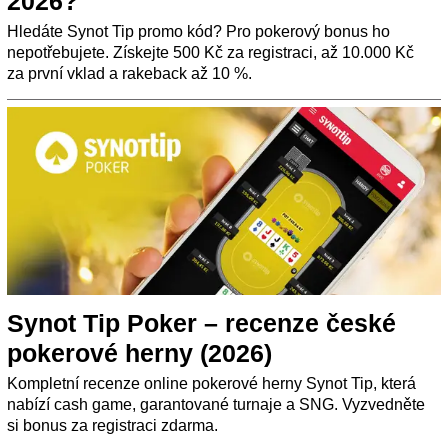
2026?
Hledáte Synot Tip promo kód? Pro pokerový bonus ho
nepotřebujete. Získejte 500 Kč za registraci, až 10.000 Kč
za první vklad a rakeback až 10 %.
Synot Tip Poker – recenze české
pokerové herny (2026)
Kompletní recenze online pokerové herny Synot Tip, která
nabízí cash game, garantované turnaje a SNG. Vyzvedněte
si bonus za registraci zdarma.