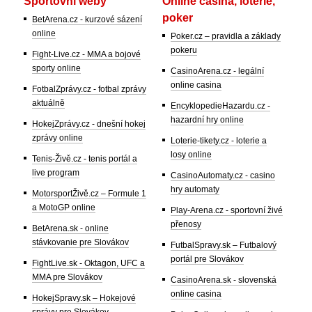
Sportovní weby
Online casina, loterie,
poker
BetArena.cz - kurzové sázení
online
Poker.cz – pravidla a základy
pokeru
Fight-Live.cz - MMA a bojové
sporty online
CasinoArena.cz - legální
online casina
FotbalZprávy.cz - fotbal zprávy
aktuálně
EncyklopedieHazardu.cz -
hazardní hry online
HokejZprávy.cz - dnešní hokej
zprávy online
Loterie-tikety.cz - loterie a
losy online
Tenis-Živě.cz - tenis portál a
live program
CasinoAutomaty.cz - casino
hry automaty
MotorsportŽivě.cz – Formule 1
a MotoGP online
Play-Arena.cz - sportovní živé
přenosy
BetArena.sk - online
stávkovanie pre Slovákov
FutbalSpravy.sk – Futbalový
portál pre Slovákov
FightLive.sk - Oktagon, UFC a
MMA pre Slovákov
CasinoArena.sk - slovenská
online casina
HokejSpravy.sk – Hokejové