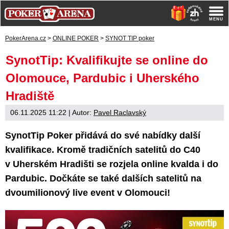
PokerArena.cz
>
ONLINE POKER
>
SYNOT TIP poker
SynotTip: Kvalifikujte se online do
Olomouce, Pardubic i Uherského
Hradiště
06.11.2025 11:22
| Autor:
Pavel Raclavský
SynotTip Poker přidává do své nabídky další
kvalifikace. Kromě tradičních satelitů do C40
v Uherském Hradišti se rozjela online kvalda i do
Pardubic. Dočkáte se také dalších satelitů na
dvoumilionový live event v Olomouci!