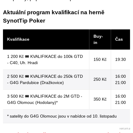
Aktuální program kvalifikací na herně
SynotTip Poker
Buy-
Kvalifikace
Čas
in
1 200 Kč 🎟️ KVALIFIKACE do 100k GTD
150 Kč
19:30
- C40, Uh. Hradi
2 500 Kč 🎟️ KVALIFIKACE do 250k GTD
16:00
250 Kč
- G4G Pardubice (Dražkovice)
21:00
3 500 Kč 🎟️ KVALIFIKACE do 2M GTD -
16:00
350 Kč
G4G Olomouc (Hodolany)*
21:00
* satelity do G4G Olomouc jsou v nabídce od 10. listopadu