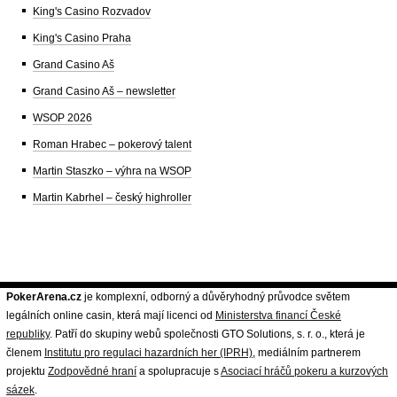
King's Casino Rozvadov
King's Casino Praha
Grand Casino Aš
Grand Casino Aš – newsletter
WSOP 2026
Roman Hrabec – pokerový talent
Martin Staszko – výhra na WSOP
Martin Kabrhel – český highroller
PokerArena.cz
je komplexní, odborný a důvěryhodný průvodce světem
legálních online casin, která mají licenci od
Ministerstva financí České
republiky
. Patří do skupiny webů společnosti GTO Solutions, s. r. o., která je
členem
Institutu pro regulaci hazardních her (IPRH)
, mediálním partnerem
projektu
Zodpovědné hraní
a spolupracuje s
Asociací hráčů pokeru a kurzových
sázek
.