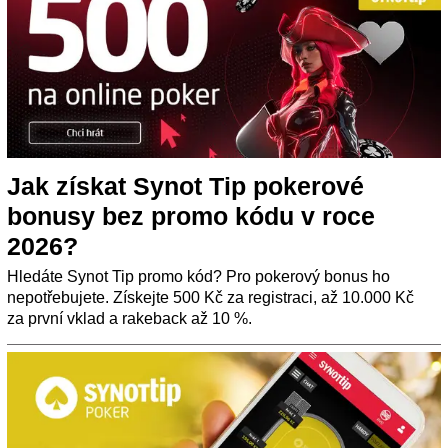
Jak získat Synot Tip pokerové
bonusy bez promo kódu v roce
2026?
Hledáte Synot Tip promo kód? Pro pokerový bonus ho
nepotřebujete. Získejte 500 Kč za registraci, až 10.000 Kč
za první vklad a rakeback až 10 %.