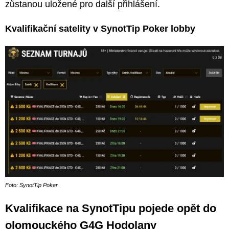
zůstanou uložené pro další přihlášení.
Kvalifikační satelity v SynotTip Poker lobby
Foto: SynotTip Poker
Kvalifikace na SynotTipu pojede opět do
olomouckého G4G Hodolany