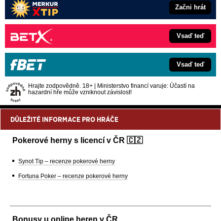
Začni hrát
Vsaď teď
Vsaď teď
Hrajte zodpovědně. 18+ | Ministerstvo financí varuje: Účastí na
hazardní hře může vzniknout závislost!
DŮLEŽITÉ INFORMACE PRO HRÁČE
Pokerové herny s licencí v ČR 🇨🇿
Synot Tip – recenze pokerové herny
Fortuna Poker – recenze pokerové herny
Bonusy u online heren v ČR