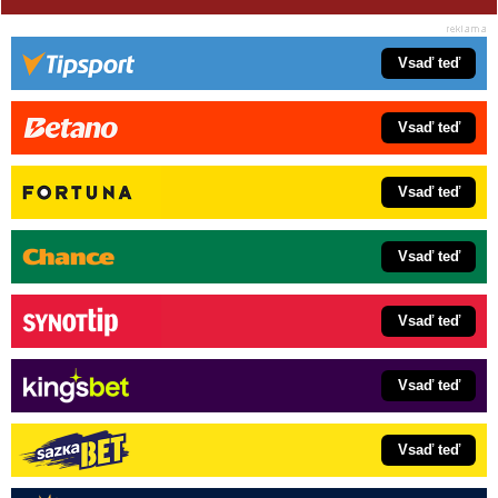
Vsaď teď
Vsaď teď
Vsaď teď
Vsaď teď
Vsaď teď
Vsaď teď
Vsaď teď