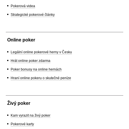
Pokerová videa
Strategické pokerové články
Online poker
Legální online pokerové herny v Česku
Hrát online poker zdarma
Poker bonusy na online hernách
Hraní online pokeru o skutečné peníze
Živý poker
Kam vyrazit na živý poker
Pokerové karty