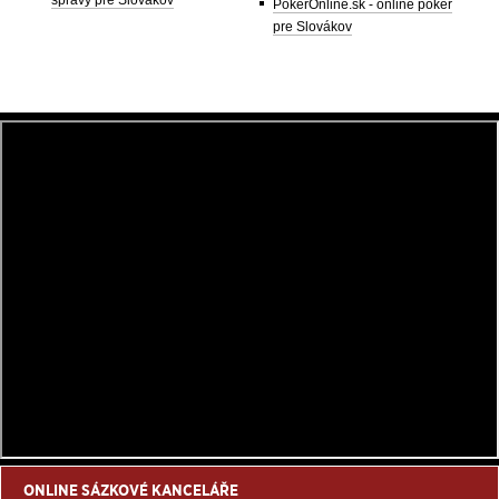
správy pre Slovákov
PokerOnline.sk - online poker
pre Slovákov
ONLINE SÁZKOVÉ KANCELÁŘE