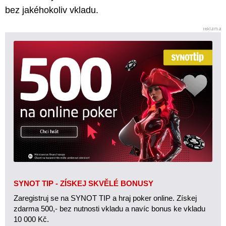
bez jakéhokoliv vkladu.
SYNOT TIP - ZÍSKEJ SKVĚLÉ BONUSY
Zaregistruj se na SYNOT TIP a hraj poker online. Získej
zdarma 500,- bez nutnosti vkladu a navíc bonus ke vkladu
10 000 Kč.