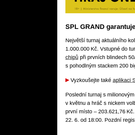
SPL GRAND garantuje 
Největší turnaj aktuálního k
1.000.000 Kč. Vstupné do tur
chipů
při prvních blindech 50
s pohodlným stackem 200 big 
Vyzkoušejte také
aplikaci 
Poslední turnaj s milionový
v květnu a hráč s nickem vol
první místo – 203.621,76 Kč.
22. 6. od 18:00. Pozdní regi