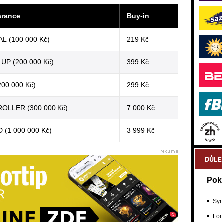
arance
Buy-in
L (100 000 Kč)
219 Kč
UP (200 000 Kč)
399 Kč
200 000 Kč)
299 Kč
ROLLER (300 000 Kč)
7 000 Kč
 (1 000 000 Kč)
3 999 Kč
DŮLE
Pok
Syn
For