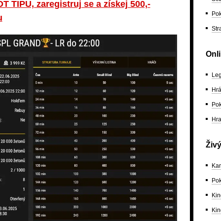
 TIPU, zaregistruj se a získej 500,-
Pok
u
Str
Onl
Leg
Hrá
Pok
Hra
Živ
Kam
Pok
Kin
Kin