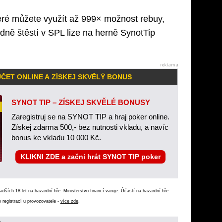
eré můžete využít až 999× možnost rebuy,
dně štěstí v SPL lize na herně SynotTip
ÚČET ONLINE A ZÍSKEJ SKVĚLÝ BONUS
SYNOT TIP – ZÍSKEJ SKVĚLÉ BONUSY
Zaregistruj se na SYNOT TIP a hraj poker online.
Získej zdarma 500,- bez nutnosti vkladu, a navíc
bonus ke vkladu 10 000 Kč.
KLIKNI ZDE a začni hrát SYNOT TIP poker
ších 18 let na hazardní hře. Ministerstvo financí varuje: Účastí na hazardní hře
 registrací u provozovatele -
více zde
.