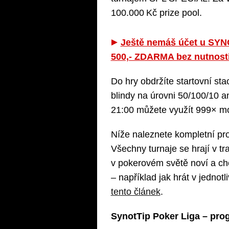
100.000 Kč prize pool.
Ještě nemáš účet u SYNO
500,- ZDARMA bez nutnosti
Do hry obdržíte startovní st
blindy na úrovni 50/100/10 a
21:00 můžete využít 999× mo
Níže naleznete kompletní pro
Všechny turnaje se hrají v tr
v pokerovém světě noví a ch
– například jak hrát v jednotl
tento článek
.
SynotTip Poker Liga – pro