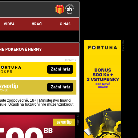
VIDEA
HRÁČI
O NÁS
NE POKEROVÉ HERNY
Začni hrát
Začni hrát
ajte zodpovědně. 18+ | Ministerstvo financí
ruje: Účastí na hazardní hře může vzniknout
!