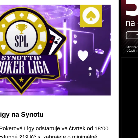
igy na Synotu
okerové Ligy odstartuje ve čtvrtek od 18:00
tupné 219 Kč si zahrajete o minimálně