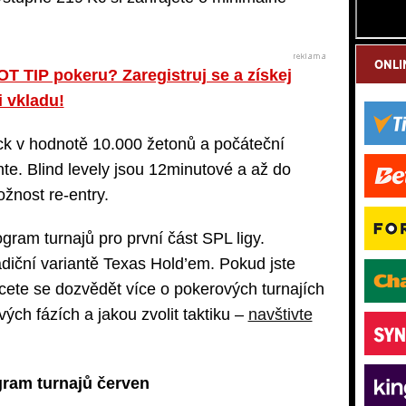
ONLI
T TIP pokeru? Zaregistruj se a získej
 vkladu!
ack v hodnotě 10.000 žetonů a počáteční
nte. Blind levely jsou 12minutové a až do
žnost re-entry.
gram turnajů pro první část SPL ligy.
adiční variantě Texas Hold’em. Pokud jste
cete se dozvědět více o pokerových turnajích
ivých fázích a jakou zvolit taktiku –
navštivte
gram turnajů červen