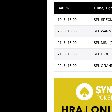
Datum
Turnaj + g
19. 6. 18:00
SPL SPECIA
20. 6. 18:00
SPL WARM 
21. 6. 18:00
SPL MINI (
21. 6. 19:00
SPL HIGH 
22. 6. 18:00
SPL GRAND