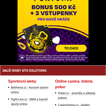
DALŠÍ WEBY GTO SOLUTIONS
Sportovní weby
Online casina, loterie,
poker
BetArena.cz - kurzové sázení
online
Poker.cz – pravidla a základy
pokeru
Fight-Live.cz - MMA a bojové
sporty online
CasinoArena.cz - legální