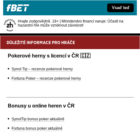
Vsaď teď
Hrajte zodpovědně. 18+ | Ministerstvo financí varuje: Účastí na
hazardní hře může vzniknout závislost!
DŮLEŽITÉ INFORMACE PRO HRÁČE
Pokerové herny s licencí v ČR 🇨🇿
Synot Tip – recenze pokerové herny
Fortuna Poker – recenze pokerové herny
Bonusy u online heren v ČR
SynotTip bonus poker aktuálně
Fortuna bonus poker aktuálně