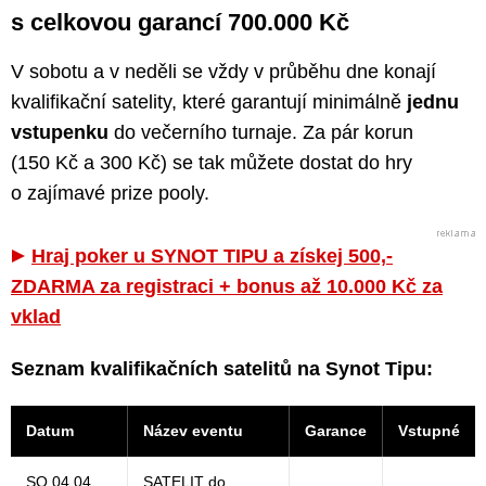
s celkovou garancí 700.000 Kč
V sobotu a v neděli se vždy v průběhu dne konají
kvalifikační satelity, které garantují minimálně
jednu
vstupenku
do večerního turnaje. Za pár korun
(150 Kč a 300 Kč) se tak můžete dostat do hry
o zajímavé prize pooly.
Hraj poker u SYNOT TIPU a získej 500,-
ZDARMA za registraci + bonus až 10.000 Kč za
vklad
Seznam kvalifikačních satelitů na Synot Tipu:
Datum
Název eventu
Garance
Vstupné
SO 04.04.
SATELIT do