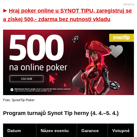
Hraj poker online u SYNOT TIPU, zaregistruj se
a získej 500,- zdarma bez nutnosti vkladu
Foto: SynotTip Poker
Program turnajů Synot Tip herny (4. 4.–5. 4.)
Datum
Název eventu
Garance
Vstupné