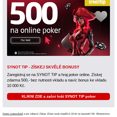
SYNOT TIP - ZÍSKEJ SKVĚLÉ BONUSY
Zaregistruj se na SYNOT TIP a hraj poker online. Získej
zdarma 500,- bez nutnosti vkladu a navíc bonus ke vkladu
10 000 Kč.
KLIKNI ZDE a začni hrát SYNOT TIP poker
Hrajte zodpovědně
a pro zábavu! Zákaz účasti osob mladších 18 let na hazardní hře. Ministerstvo