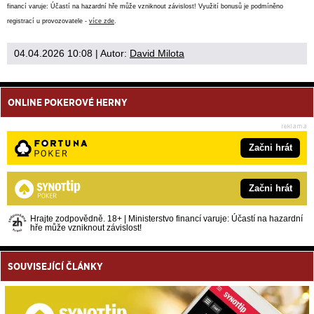
financí varuje: Účastí na hazardní hře může vzniknout závislost! Využití bonusů je podmíněno
registrací u provozovatele -
více zde
.
04.04.2026 10:08
| Autor:
David Milota
ONLINE POKEROVÉ HERNY
Začni hrát
Začni hrát
Hrajte zodpovědně. 18+ | Ministerstvo financí varuje: Účastí na hazardní
hře může vzniknout závislost!
SOUVISEJÍCÍ ČLÁNKY