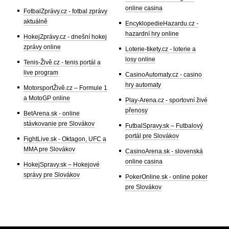
online casina
FotbalZprávy.cz - fotbal zprávy
aktuálně
EncyklopedieHazardu.cz -
hazardní hry online
HokejZprávy.cz - dnešní hokej
zprávy online
Loterie-tikety.cz - loterie a
losy online
Tenis-Živě.cz - tenis portál a
live program
CasinoAutomaty.cz - casino
hry automaty
MotorsportŽivě.cz – Formule 1
a MotoGP online
Play-Arena.cz - sportovní živé
přenosy
BetArena.sk - online
stávkovanie pre Slovákov
FutbalSpravy.sk – Futbalový
portál pre Slovákov
FightLive.sk - Oktagon, UFC a
MMA pre Slovákov
CasinoArena.sk - slovenská
online casina
HokejSpravy.sk – Hokejové
správy pre Slovákov
PokerOnline.sk - online poker
pre Slovákov