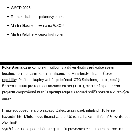
WSOP 2026
Roman Hrabec – pokerový talent
Martin Staszko – výhra na WSOP
Martin Kabrhel – český highroller
PokerArena.cz
je komplexní, odborný a důvěryhodný průvodce světem
legálních online casin, která mají licenci od
Ministerstva financí České
republiky
. Patří do skupiny webů společnosti GTO Solutions, s. r. o., která je
členem
Institutu pro regulaci hazardních her (IPRH)
, mediálním partnerem
projektu
Zodpovědné hraní
a spolupracuje s
Asociací hráčů pokeru a kurzových
sázek
.
Hrajte zodpovědně
a pro zábavu! Zákaz účasti osob mladších 18 let na
hazardní hře. Ministerstvo financí varuje: Účastí na hazardní hře může vzniknout
závislost!
Využití bonusů je podmíněno registrací u provozovatele –
informace zde
. Na