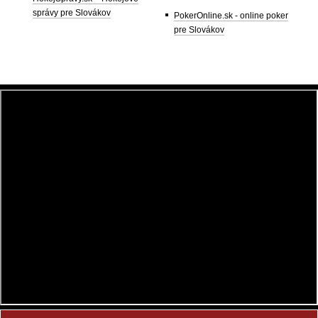
správy pre Slovákov
PokerOnline.sk - online poker
pre Slovákov