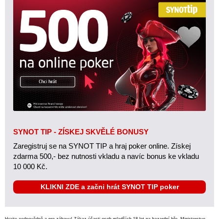
SYNOT TIP - ZÍSKEJ SKVĚLÉ BONUSY
Zaregistruj se na SYNOT TIP a hraj poker online. Získej
zdarma 500,- bez nutnosti vkladu a navíc bonus ke vkladu
10 000 Kč.
KLIKNI ZDE a začni hrát SYNOT TIP poker