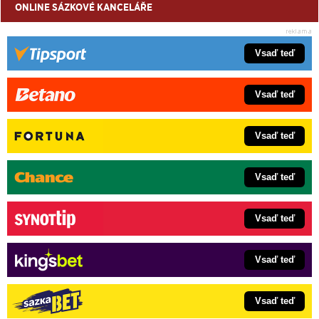
ONLINE SÁZKOVÉ KANCELÁŘE
Vsaď teď
Vsaď teď
Vsaď teď
Vsaď teď
Vsaď teď
Vsaď teď
Vsaď teď