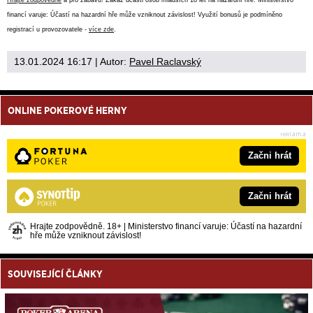
Hrajte zodpovědně
a pro zábavu! Zákaz účasti osob mladších 18 let na hazardní hře. Ministerstvo
financí varuje: Účastí na hazardní hře může vzniknout závislost! Využití bonusů je podmíněno
registrací u provozovatele -
více zde
.
13.01.2024 16:17
| Autor:
Pavel Raclavský
ONLINE POKEROVÉ HERNY
Začni hrát
Začni hrát
Hrajte zodpovědně. 18+ | Ministerstvo financí varuje: Účastí na hazardní
hře může vzniknout závislost!
SOUVISEJÍCÍ ČLÁNKY