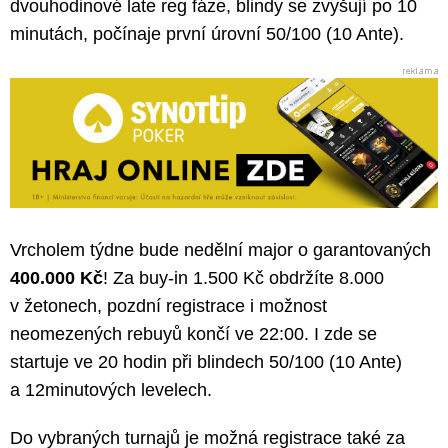
dvouhodinové late reg fáze, blindy se zvyšují po 10
minutách, počínaje první úrovní 50/100 (10 Ante).
Vrcholem týdne bude nedělní major o garantovaných
400.000 Kč
! Za buy-in 1.500 Kč obdržíte 8.000
v žetonech, pozdní registrace i možnost
neomezených rebuyů končí ve 22:00. I zde se
startuje ve 20 hodin při blindech 50/100 (10 Ante)
a 12minutových levelech.
Do vybraných turnajů je možná registrace také za