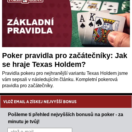
Poker pravidla pro začátečníky: Jak
se hraje Texas Holdem?
Pravidla pokeru pro nejhranější variantu Texas Holdem jsme
vám sepsali v následujícím článku. Kompletní pokerová
pravidla pro začátečníky.
VLOŽ EMAIL A ZÍSKEJ NEJVYŠŠÍ BONUS
Pošleme ti přehled nejvyšších bonusů na poker - za
minutu je tvůj!