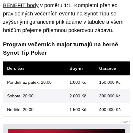
BENEFIT body
v poměru 1:1. Kompletní přehled
pravidelných večerních eventů na Synot Tipu se
zvýšenými garancemi přikládáme v tabulce a všem
hráčům přejeme příjemnou pokerovou zábavu.
Program večerních major turnajů na herně
Synot Tip Poker
Den, čas
Buy-in
Garance
Pondělí až pátek, 20:00
1.000 Kč
150.000 Kč
Sobota, 20:00
2.000 Kč
300.000 Kč
Neděle, 20:00
1.500 Kč
400.000 Kč