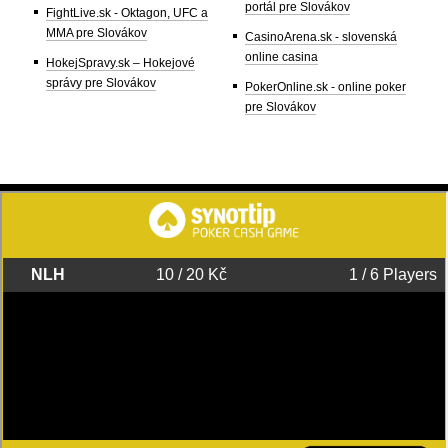
portál pre Slovákov
FightLive.sk - Oktagon, UFC a
MMA pre Slovákov
CasinoArena.sk - slovenská
online casina
HokejSpravy.sk – Hokejové
správy pre Slovákov
PokerOnline.sk - online poker
pre Slovákov