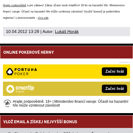
Hrajte zodpovědně
a pro zábavu! Zákaz účasti osob mladších 18 let na hazardní hře. Ministerstvo
financí varuje: Účastí na hazardní hře může vzniknout závislost! Využití bonusů je podmíněno
registrací u provozovatele -
více zde
.
10.04.2012 13:28
| Autor:
Lukáš Horák
ONLINE POKEROVÉ HERNY
Začni hrát
Začni hrát
Hrajte zodpovědně. 18+ | Ministerstvo financí varuje: Účastí na hazardní
hře může vzniknout závislost!
VLOŽ EMAIL A ZÍSKEJ NEJVYŠŠÍ BONUS