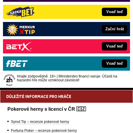
Vsaď teď
Začni hrát
Vsaď teď
Vsaď teď
Hrajte zodpovědně. 18+ | Ministerstvo financí varuje: Účastí na
hazardní hře může vzniknout závislost!
DŮLEŽITÉ INFORMACE PRO HRÁČE
Pokerové herny s licencí v ČR 🇨🇿
Synot Tip – recenze pokerové herny
Fortuna Poker – recenze pokerové herny