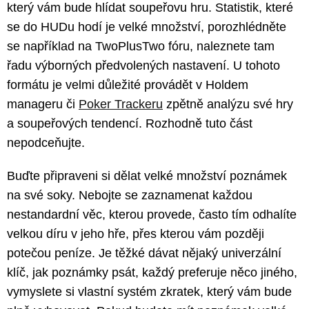
který vám bude hlídat soupeřovu hru. Statistik, které
se do HUDu hodí je velké množství, porozhlédněte
se například na TwoPlusTwo fóru, naleznete tam
řadu výborných předvolených nastavení. U tohoto
formátu je velmi důležité provádět v Holdem
manageru či
Poker Trackeru
zpětně analýzu své hry
a soupeřových tendencí. Rozhodně tuto část
nepodceňujte.
Buďte připraveni si dělat velké množství poznámek
na své soky. Nebojte se zaznamenat každou
nestandardní věc, kterou provede, často tím odhalíte
velkou díru v jeho hře, přes kterou vám později
potečou peníze. Je těžké dávat nějaký univerzální
klíč, jak poznámky psát, každý preferuje něco jiného,
vymyslete si vlastní systém zkratek, který vám bude