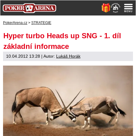
PokerArena.cz
>
STRATEGIE
Hyper turbo Heads up SNG - 1. díl
základní informace
10.04.2012 13:28
| Autor:
Lukáš Horák