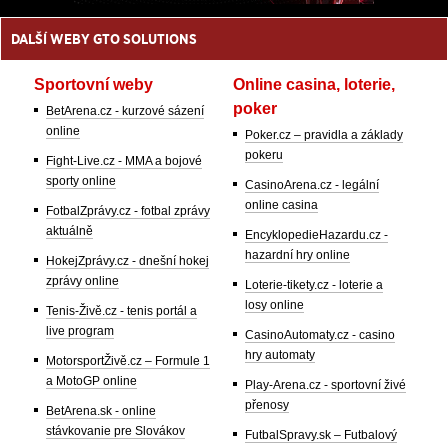
DALŠÍ WEBY GTO SOLUTIONS
Sportovní weby
Online casina, loterie,
poker
BetArena.cz - kurzové sázení
online
Poker.cz – pravidla a základy
pokeru
Fight-Live.cz - MMA a bojové
sporty online
CasinoArena.cz - legální
online casina
FotbalZprávy.cz - fotbal zprávy
aktuálně
EncyklopedieHazardu.cz -
hazardní hry online
HokejZprávy.cz - dnešní hokej
zprávy online
Loterie-tikety.cz - loterie a
losy online
Tenis-Živě.cz - tenis portál a
live program
CasinoAutomaty.cz - casino
hry automaty
MotorsportŽivě.cz – Formule 1
a MotoGP online
Play-Arena.cz - sportovní živé
přenosy
BetArena.sk - online
stávkovanie pre Slovákov
FutbalSpravy.sk – Futbalový