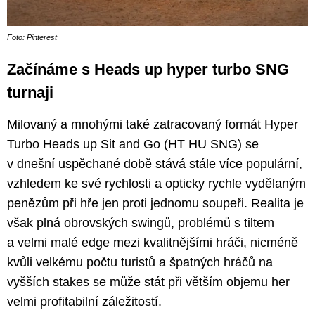
Foto: Pinterest
Začínáme s Heads up hyper turbo SNG
turnaji
Milovaný a mnohými také zatracovaný formát Hyper
Turbo Heads up Sit and Go (HT HU SNG) se
v dnešní uspěchané době stává stále více populární,
vzhledem ke své rychlosti a opticky rychle vydělaným
penězům při hře jen proti jednomu soupeři. Realita je
však plná obrovských swingů, problémů s tiltem
a velmi malé edge mezi kvalitnějšími hráči, nicméně
kvůli velkému počtu turistů a špatných hráčů na
vyšších stakes se může stát při větším objemu her
velmi profitabilní záležitostí.