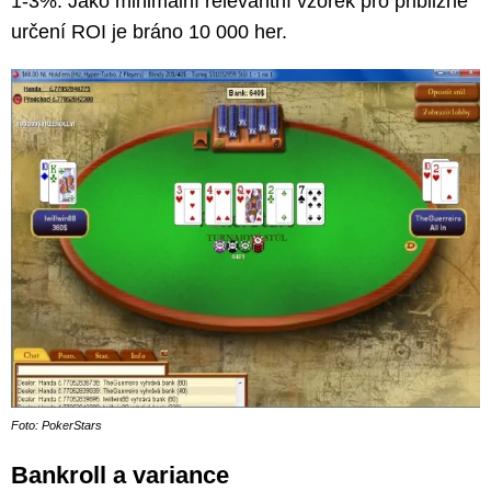
1-3%. Jako minimální relevantní vzorek pro přibližné
určení ROI je bráno 10 000 her.
Foto: PokerStars
Bankroll a variance