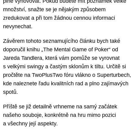
plně vyhovovat. Pokud budete mít poznámek velké
množství, snažte se je nějakým způsobem
zredukovat a při tom žádnou cennou informaci
nevynechat.
Závěrem tohoto seznamujícího článku bych také
doporučil knihu „The Mental Game of Poker“ od
Jareda Tandlera, která vám pomůže se vyrovnat
s velkými swingy a častým sklonům k tiltu. Určitě si
pročtěte na TwoPlusTwo fóru vlákno o Superturbech,
kde naleznete řadu kvalitních rad a plno zajímavých
spotů.
Příště se již detailně vrhneme na samý začátek
našeho souboje, konkrétně na hru mimo pozici
a všechny její aspekty.