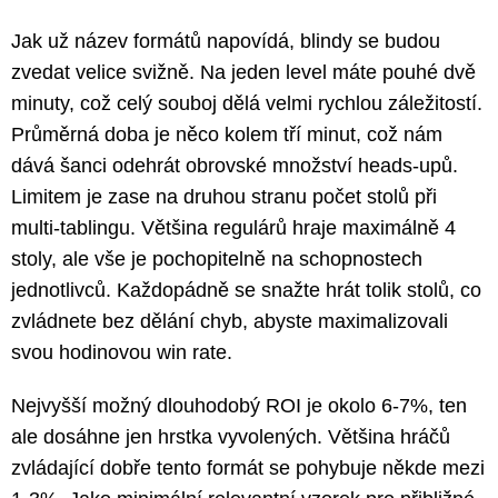
Jak už název formátů napovídá, blindy se budou
zvedat velice svižně. Na jeden level máte pouhé dvě
minuty, což celý souboj dělá velmi rychlou záležitostí.
Průměrná doba je něco kolem tří minut, což nám
dává šanci odehrát obrovské množství heads-upů.
Limitem je zase na druhou stranu počet stolů při
multi-tablingu. Většina regulárů hraje maximálně 4
stoly, ale vše je pochopitelně na schopnostech
jednotlivců. Každopádně se snažte hrát tolik stolů, co
zvládnete bez dělání chyb, abyste maximalizovali
svou hodinovou win rate.
Nejvyšší možný dlouhodobý ROI je okolo 6-7%, ten
ale dosáhne jen hrstka vyvolených. Většina hráčů
zvládající dobře tento formát se pohybuje někde mezi