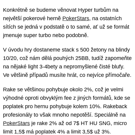
Konkrétně se budeme věnovat Hyper turbům na
největší pokerové herně
PokerStars
, na ostatních
sítích se jedná v podstatě o to samé, ať už se formát
jmenuje super turbo nebo podobně.
V úvodu hry dostaneme stack s 500 žetony na blindy
10/20, což nám dělá pouhých 25BB, tudíž zapomeňte
na nějaké light 3-4bety a nepromyšlené čisté blufy.
Ve většině případů musíte hrát, co nejvíce přímočaře.
Rake se většinou pohybuje okolo 2%, což je velmi
výhodné oproti obvyklým fee z jiných formátů, kde se
poplatek pro hernu pohybuje kolem 10%. Rakeback
profesionály to však mnoho nepotěší. Speciálně na
PokerStars
je rake 2% až od 7$ HT HU SNG, micro
limit 1,5$ má poplatek 4% a limit 3,5$ už 3%.