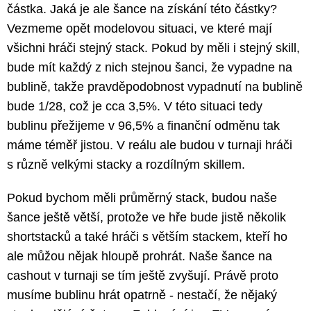
částka. Jaká je ale šance na získání této částky?
Vezmeme opět modelovou situaci, ve které mají
všichni hráči stejný stack. Pokud by měli i stejný skill,
bude mít každý z nich stejnou šanci, že vypadne na
bublině, takže pravděpodobnost vypadnutí na bublině
bude 1/28, což je cca 3,5%. V této situaci tedy
bublinu přežijeme v 96,5% a finanční odměnu tak
máme téměř jistou. V reálu ale budou v turnaji hráči
s různě velkými stacky a rozdílným skillem.
Pokud bychom měli průměrný stack, budou naše
šance ještě větší, protože ve hře bude jistě několik
shortstacků a také hráči s větším stackem, kteří ho
ale můžou nějak hloupě prohrát. Naše šance na
cashout v turnaji se tím ještě zvyšují. Právě proto
musíme bublinu hrát opatrně - nestačí, že nějaký