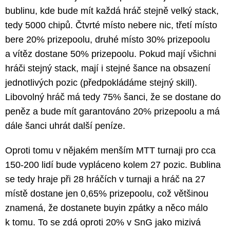
bublinu, kde bude mít každá hráč stejně velký stack,
tedy 5000 chipů. Čtvrté místo nebere nic, třetí místo
bere 20% prizepoolu, druhé místo 30% prizepoolu
a vítěz dostane 50% prizepoolu. Pokud mají všichni
hráči stejný stack, mají i stejné šance na obsazení
jednotlivých pozic (předpokládáme stejný skill).
Libovolný hráč má tedy 75% šanci, že se dostane do
peněz a bude mít garantováno 20% prizepoolu a má
dále šanci uhrát další peníze.
Oproti tomu v nějakém menším MTT turnaji pro cca
150-200 lidí bude vypláceno kolem 27 pozic. Bublina
se tedy hraje při 28 hráčích v turnaji a hráč na 27
místě dostane jen 0,65% prizepoolu, což většinou
znamená, že dostanete buyin zpátky a něco málo
k tomu. To se zdá oproti 20% v SnG jako mizivá