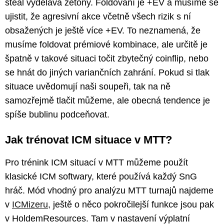
steal vydělává žetony. Foldování je +EV a musíme se
ujistit, že agresivní akce včetně všech rizik s ní
obsažených je ještě více +EV. To neznamená, že
musíme foldovat prémiové kombinace, ale určitě je
špatně v takové situaci točit zbytečný coinflip, nebo
se hnát do jiných variančních zahrání. Pokud si tlak
situace uvědomují naši soupeři, tak na ně
samozřejmě tlačit můžeme, ale obecná tendence je
spíše bublinu podceňovat.
Jak trénovat ICM situace v MTT?
Pro trénink ICM situací v MTT můžeme použít
klasické ICM softwary, které používá každý SnG
hráč. Mód vhodný pro analýzu MTT turnajů najdeme
v
ICMizeru
, ještě o něco pokročilejší funkce jsou pak
v HoldemResources. Tam v nastavení výplatní