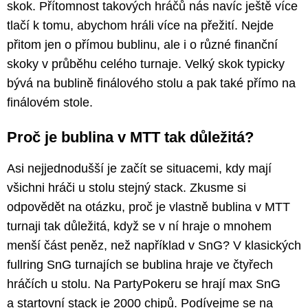
skok. Přítomnost takových hráčů nás navíc ještě více
tlačí k tomu, abychom hráli více na přežití. Nejde
přitom jen o přímou bublinu, ale i o různé finanční
skoky v průběhu celého turnaje. Velký skok typicky
bývá na bublině finálového stolu a pak také přímo na
finálovém stole.
Proč je bublina v MTT tak důležitá?
Asi nejjednodušší je začít se situacemi, kdy mají
všichni hráči u stolu stejný stack. Zkusme si
odpovědět na otázku, proč je vlastně bublina v MTT
turnaji tak důležitá, když se v ní hraje o mnohem
menší část peněz, než například v SnG? V klasických
fullring SnG turnajích se bublina hraje ve čtyřech
hráčích u stolu. Na PartyPokeru se hrají max SnG
a startovní stack je 2000 chipů. Podívejme se na