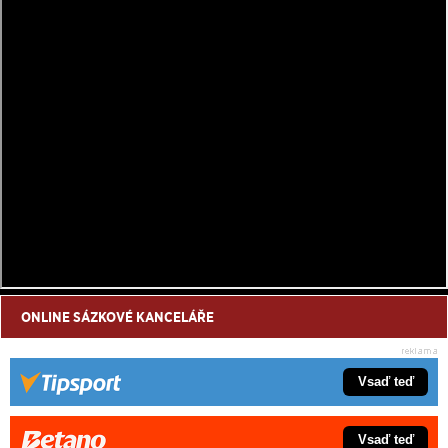
ONLINE SÁZKOVÉ KANCELÁŘE
Vsaď teď
Vsaď teď