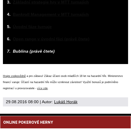
3.
Základní strategie hry v MTT turnajích
4.
Bankroll Management v MTT turnajích
5.
Úvodní fáze turnaje
6.
Open range v úvodní fázi (právě čtete)
7. Bublina (právě čtete)
Hrajte zodpovědně
a pro zábavu! Zákaz účasti osob mladších 18 let na hazardní hře. Ministerstvo
financí varuje: Účastí na hazardní hře může vzniknout závislost! Využití bonusů je podmíněno
registrací u provozovatele -
více zde
.
29.08.2016 08:00
| Autor:
Lukáš Horák
ONLINE POKEROVÉ HERNY