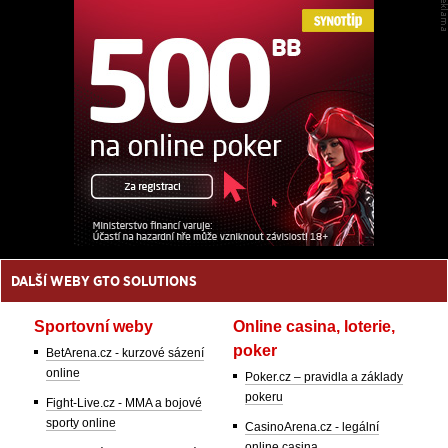
DALŠÍ WEBY GTO SOLUTIONS
Sportovní weby
Online casina, loterie,
poker
BetArena.cz - kurzové sázení
online
Poker.cz – pravidla a základy
pokeru
Fight-Live.cz - MMA a bojové
sporty online
CasinoArena.cz - legální
online casina