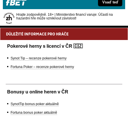
Vsaď teď
Hrajte zodpovědně. 18+ | Ministerstvo financí varuje: Účastí na
hazardní hře může vzniknout závislost!
DŮLEŽITÉ INFORMACE PRO HRÁČE
Pokerové herny s licencí v ČR 🇨🇿
Synot Tip – recenze pokerové herny
Fortuna Poker – recenze pokerové herny
Bonusy u online heren v ČR
SynotTip bonus poker aktuálně
Fortuna bonus poker aktuálně