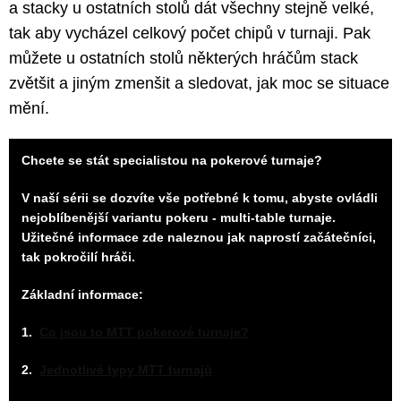
a stacky u ostatních stolů dát všechny stejně velké,
tak aby vycházel celkový počet chipů v turnaji. Pak
můžete u ostatních stolů některých hráčům stack
zvětšit a jiným zmenšit a sledovat, jak moc se situace
mění.
Chcete se stát specialistou na pokerové turnaje?
V naší sérii se dozvíte vše potřebné k tomu, abyste ovládli
nejoblíbenější variantu pokeru - multi-table turnaje.
Užitečné informace zde naleznou jak naprostí začátečníci,
tak pokročilí hráči.
Základní informace:
1.
Co jsou to MTT pokerové turnaje?
2.
Jednotlivé typy MTT turnajů