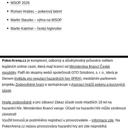
WSOP 2026
Roman Hrabec – pokerový talent
Martin Staszko – výhra na WSOP
Martin Kabrhel – český highroller
PokerArena.cz
je komplexní, odborný a důvěryhodný průvodce světem
legálních online casin, která mají licenci od
Ministerstva financí České
republiky
. Patří do skupiny webů společnosti GTO Solutions, s. r. o., která je
členem
Institutu pro regulaci hazardních her (IPRH)
, mediálním partnerem
projektu
Zodpovědné hraní
a spolupracuje s
Asociací hráčů pokeru a kurzových
sázek
.
Hrajte zodpovědně
a pro zábavu! Zákaz účasti osob mladších 18 let na
hazardní hře. Ministerstvo financí varuje: Účastí na hazardní hře může vzniknout
závislost!
Využití bonusů je podmíněno registrací u provozovatele –
informace zde
. Na
PokerArena.cz nejsou provozovány hazardní hry ani zde neprobíhá