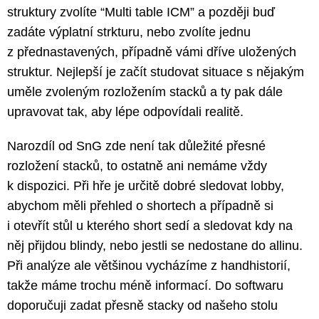
struktury zvolíte “Multi table ICM” a později buď
zadáte výplatní strkturu, nebo zvolíte jednu
z přednastavených, případně vámi dříve uložených
struktur. Nejlepší je začít studovat situace s nějakým
uměle zvoleným rozložením stacků a ty pak dále
upravovat tak, aby lépe odpovídali realitě.
Narozdíl od SnG zde není tak důležité přesné
rozložení stacků, to ostatně ani nemáme vždy
k dispozici. Při hře je určitě dobré sledovat lobby,
abychom měli přehled o shortech a případně si
i otevřít stůl u kterého short sedí a sledovat kdy na
něj přijdou blindy, nebo jestli se nedostane do allinu.
Při analýze ale většinou vycházíme z handhistorií,
takže máme trochu méně informací. Do softwaru
doporučuji zadat přesně stacky od našeho stolu