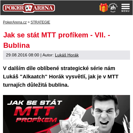
PokerArena.cz
>
STRATEGIE
Jak se stát MTT profíkem - VII. -
Bublina
29.08.2016 08:00
| Autor:
Lukáš Horák
V dalším díle oblíbené strategické série nám
Lukáš "Alkaatch" Horák vysvětlí, jak je v MTT
turnajích důležitá bublina.