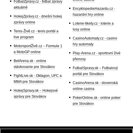
FotbalZprávy.cz - fotbal zprávy
aktuálně
EncyklopedieHazardu.cz -
hazardní hry online
HokejZprávy.cz - dnešní hokej
zprávy online
Loterie-tikety.cz - loterie a
losy online
Tenis-Živě.cz - tenis portál a
live program
CasinoAutomaty.cz - casino
hry automaty
MotorsportŽivě.cz – Formule 1
a MotoGP online
Play-Arena.cz - sportovní živé
přenosy
BetArena.sk - online
stávkovanie pre Slovákov
FutbalSpravy.sk – Futbalový
portál pre Slovákov
FightLive.sk - Oktagon, UFC a
MMA pre Slovákov
CasinoArena.sk - slovenská
online casina
HokejSpravy.sk – Hokejové
správy pre Slovákov
PokerOnline.sk - online poker
pre Slovákov