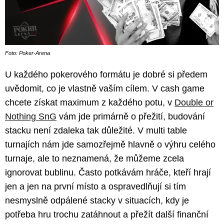
Foto: Poker-Arena
U každého pokerového formátu je dobré si předem
uvědomit, co je vlastně vaším cílem. V cash game
chcete získat maximum z každého potu, v
Double or
Nothing SnG
vám jde primárně o přežití, budování
stacku není zdaleka tak důležité. V multi table
turnajích nám jde samozřejmě hlavně o výhru celého
turnaje, ale to neznamená, že můžeme zcela
ignorovat bublinu. Často potkávám hráče, kteří hrají
jen a jen na první místo a ospravedlňují si tím
nesmyslně odpálené stacky v situacích, kdy je
potřeba hru trochu zatáhnout a přežít další finanční