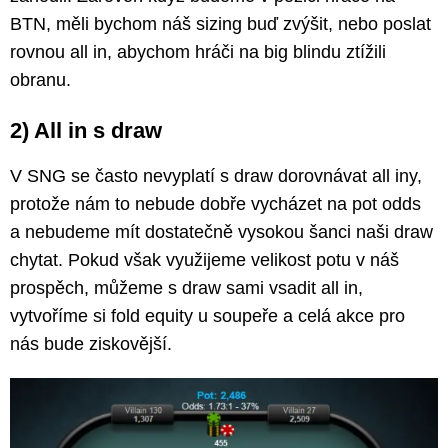
BTN, měli bychom náš sizing buď zvýšit, nebo poslat
rovnou all in, abychom hráči na big blindu ztížili
obranu.
2) All in s draw
V SNG se často nevyplatí s draw dorovnávat all iny,
protože nám to nebude dobře vycházet na pot odds
a nebudeme mít dostatečně vysokou šanci naši draw
chytat. Pokud však využijeme velikost potu v náš
prospěch, můžeme s draw sami vsadit all in,
vytvoříme si fold equity u soupeře a celá akce pro
nás bude ziskovější.