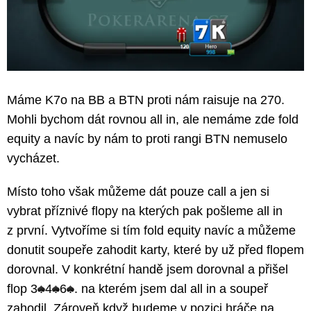
Máme K7o na BB a BTN proti nám raisuje na 270.
Mohli bychom dát rovnou all in, ale nemáme zde fold
equity a navíc by nám to proti rangi BTN nemuselo
vycházet.
Místo toho však můžeme dát pouze call a jen si
vybrat příznivé flopy na kterých pak pošleme all in
z první. Vytvoříme si tím fold equity navíc a můžeme
donutit soupeře zahodit karty, které by už před flopem
dorovnal. V konkrétní handě jsem dorovnal a přišel
flop 3
4
6
. na kterém jsem dal all in a soupeř
zahodil. Zároveň když budeme v pozici hráče na