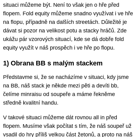
situaci můžeme být. Není to však jen o hře před
flopem. Fold equity můžeme snadno využívat i ve hře
na flopu, případně na dalších streetách. Důležité je
dávat si pozor na velikost potu a stacky hráčů. Zde
ukážu pár vzorových situací, kde se dá dobře fold
equity využít v náš prospěch i ve hře po flopu.
1) Obrana BB s malým stackem
Představme si, že se nacházíme v situaci, kdy jsme
na BB, náš stack je někde mezi pěti a devíti bb,
čelíme minraisu od soupeře a máme řekněme
středně kvalitní handu.
V takové situaci můžeme dát rovnou all in před
flopem. Musíme však počítat s tím, že náš soupeř už
vsadil do hry příliš velkou část žetonů, a proto na náš