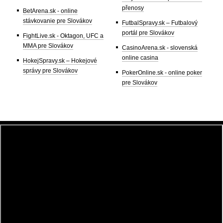
přenosy
BetArena.sk - online
stávkovanie pre Slovákov
FutbalSpravy.sk – Futbalový
portál pre Slovákov
FightLive.sk - Oktagon, UFC a
MMA pre Slovákov
CasinoArena.sk - slovenská
online casina
HokejSpravy.sk – Hokejové
správy pre Slovákov
PokerOnline.sk - online poker
pre Slovákov