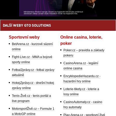
DALŠÍ WEBY GTO SOLUTIONS
Sportovní weby
Online casina, loterie,
poker
BetArena.cz - kurzové sázení
online
Poker.cz – pravidla a základy
pokeru
Fight-Live.cz - MMA a bojové
sporty online
CasinoArena.cz - legální
online casina
FotbalZprávy.cz - fotbal zprávy
aktuálně
EncyklopedieHazardu.cz -
hazardní hry online
HokejZprávy.cz - dnešní hokej
zprávy online
Loterie-tikety.cz - loterie a
losy online
Tenis-Živě.cz - tenis portál a
live program
CasinoAutomaty.cz - casino
hry automaty
MotorsportŽivě.cz – Formule 1
a MotoGP online
Play-Arena.cz - sportovní živé