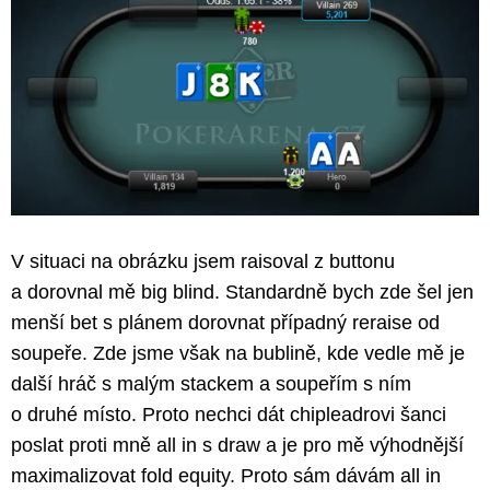
V situaci na obrázku jsem raisoval z buttonu
a dorovnal mě big blind. Standardně bych zde šel jen
menší bet s plánem dorovnat případný reraise od
soupeře. Zde jsme však na bublině, kde vedle mě je
další hráč s malým stackem a soupeřím s ním
o druhé místo. Proto nechci dát chipleadrovi šanci
poslat proti mně all in s draw a je pro mě výhodnější
maximalizovat fold equity. Proto sám dávám all in