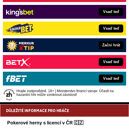
Vsaď teď
Vsaď teď
Začni hrát
Vsaď teď
Vsaď teď
Hrajte zodpovědně. 18+ | Ministerstvo financí varuje: Účastí na
hazardní hře může vzniknout závislost!
DŮLEŽITÉ INFORMACE PRO HRÁČE
Pokerové herny s licencí v ČR 🇨🇿