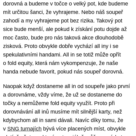
dorovná a budeme v točce o velký pot, kde budeme
mít určitou šanci, že vyhrajeme. Nebo náš soupeř
zahodí a my vyhrajeme pot bez rizika. Takový pot
sice bude menší, ale pokud k získání potu dojde až
moc často, bude pro nás taková akce dlouhodobě
zisková. Proto obvykle dobře vychází all iny i se
spekulativními handami. All in se totiž může opřít
o fold equity, která nám vykompenzuje, že naše
handa nebude favorit, pokud nás soupeř dorovná.
Naopak když dostaneme all in od soupeře jako první
a dorovnáme, vždy víme, že už se dostaneme do
točky a nemůžeme fold equity využít. Proto při
dorovnávání all inů musíme mít silnější karty, než
kdybychom all in sami dávali. Navíc díky tomu, že
v
SNG turnajích
bývá více placených míst, obvykle