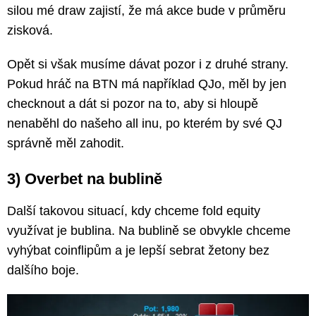
silou mé draw zajistí, že má akce bude v průměru
zisková.
Opět si však musíme dávat pozor i z druhé strany.
Pokud hráč na BTN má například QJo, měl by jen
checknout a dát si pozor na to, aby si hloupě
nenaběhl do našeho all inu, po kterém by své QJ
správně měl zahodit.
3) Overbet na bublině
Další takovou situací, kdy chceme fold equity
využívat je bublina. Na bublině se obvykle chceme
vyhýbat coinflipům a je lepší sebrat žetony bez
dalšího boje.