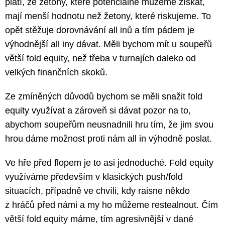
platí, že žetony, které potenciálně můžeme získat,
mají menší hodnotu než žetony, které riskujeme. To
opět stěžuje dorovnávání all inů a tím pádem je
výhodnější all iny dávat. Měli bychom mít u soupeřů
větší fold equity, než třeba v turnajích daleko od
velkých finančních skoků.
Ze zmíněných důvodů bychom se měli snažit fold
equity využívat a zároveň si dávat pozor na to,
abychom soupeřům neusnadnili hru tím, že jim svou
hrou dáme možnost proti nám all in výhodně poslat.
Ve hře před flopem je to asi jednoduché. Fold equity
využíváme především v klasických push/fold
situacích, případně ve chvíli, kdy raisne někdo
z hráčů před námi a my ho můžeme restealnout. Čím
větší fold equity máme, tím agresivnější v dané