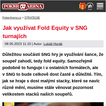
PokerArena.cz
>
STRATEGIE
Jak využívat Fold Equity v SNG
turnajích
08.05.2023 11:10
| Autor:
Lukáš Horák
Důležitou součásti SNG hry je využívání šance, že
soupeř zahodí, tedy fold equity. Samozřejmě
podobně to funguje i v ostatních formátech, ale
v SNG to bude celkově dost časté a důležité. Tím,
jak se hraje s dost malými stacky, které se navíc
různě mění, musíme stále věnovat pozornost
velikostem stacků našich soupeřů.