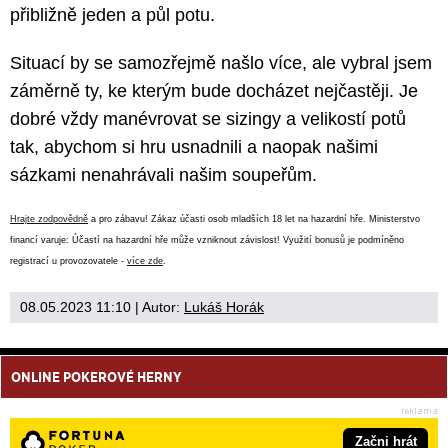
přibližně jeden a půl potu.
Situací by se samozřejmě našlo více, ale vybral jsem
záměrně ty, ke kterým bude docházet nejčastěji. Je
dobré vždy manévrovat se sizingy a velikostí potů
tak, abychom si hru usnadnili a naopak našimi
sázkami nenahrávali našim soupeřům.
Hrajte zodpovědně
a pro zábavu! Zákaz účasti osob mladších 18 let na hazardní hře. Ministerstvo
financí varuje: Účastí na hazardní hře může vzniknout závislost! Využití bonusů je podmíněno
registrací u provozovatele -
více zde
.
08.05.2023 11:10
| Autor:
Lukáš Horák
ONLINE POKEROVÉ HERNY
Začni hrát