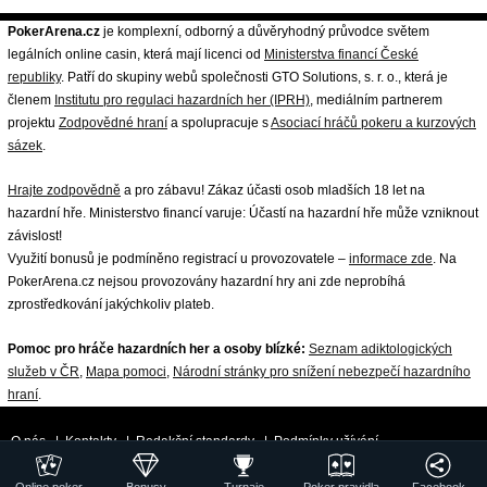
PokerArena.cz
je komplexní, odborný a důvěryhodný průvodce světem
legálních online casin, která mají licenci od
Ministerstva financí České
republiky
. Patří do skupiny webů společnosti GTO Solutions, s. r. o., která je
členem
Institutu pro regulaci hazardních her (IPRH)
, mediálním partnerem
projektu
Zodpovědné hraní
a spolupracuje s
Asociací hráčů pokeru a kurzových
sázek
.
Hrajte zodpovědně
a pro zábavu! Zákaz účasti osob mladších 18 let na
hazardní hře. Ministerstvo financí varuje: Účastí na hazardní hře může vzniknout
závislost!
Využití bonusů je podmíněno registrací u provozovatele –
informace zde
. Na
PokerArena.cz nejsou provozovány hazardní hry ani zde neprobíhá
zprostředkování jakýchkoliv plateb.
Pomoc pro hráče hazardních her a osoby blízké:
Seznam adiktologických
služeb v ČR
,
Mapa pomoci
,
Národní stránky pro snížení nebezpečí hazardního
hraní
.
O nás
|
Kontakty
|
Redakční standardy
|
Podmínky užívání
|
Zpracování osobních údajů a cookies
|
18+ Zodpovědné hraní
| ©