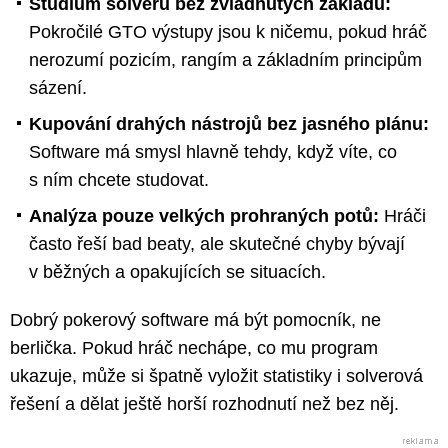
Studium solveru bez zvládnutých základů:
Pokročilé GTO výstupy jsou k ničemu, pokud hráč
nerozumí pozicím, rangím a základním principům
sázení.
Kupování drahých nástrojů bez jasného plánu:
Software má smysl hlavně tehdy, když víte, co
s ním chcete studovat.
Analýza pouze velkých prohraných potů:
Hráči
často řeší bad beaty, ale skutečné chyby bývají
v běžných a opakujících se situacích.
Dobrý pokerový software má být pomocník, ne
berlička. Pokud hráč nechápe, co mu program
ukazuje, může si špatně vyložit statistiky i solverová
řešení a dělat ještě horší rozhodnutí než bez něj.