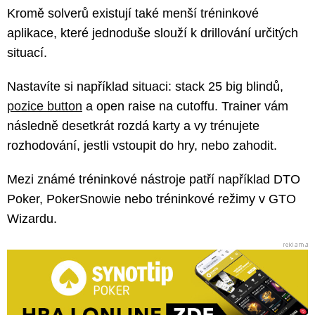
Kromě solverů existují také menší tréninkové
aplikace, které jednoduše slouží k drillování určitých
situací.
Nastavíte si například situaci: stack 25 big blindů,
pozice button
a open raise na cutoffu. Trainer vám
následně desetkrát rozdá karty a vy trénujete
rozhodování, jestli vstoupit do hry, nebo zahodit.
Mezi známé tréninkové nástroje patří například DTO
Poker, PokerSnowie nebo tréninkové režimy v GTO
Wizardu.