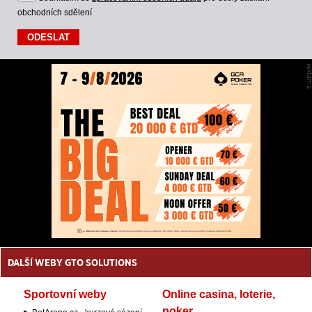
obchodních sdělení
DALŠÍ WEBY GTO SOLUTIONS
Sportovní weby
Online casina, loterie,
poker