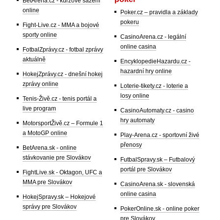
BetArena.cz - kurzové sázení
online
Poker.cz – pravidla a základy
pokeru
Fight-Live.cz - MMA a bojové
sporty online
CasinoArena.cz - legální
online casina
FotbalZprávy.cz - fotbal zprávy
aktuálně
EncyklopedieHazardu.cz -
hazardní hry online
HokejZprávy.cz - dnešní hokej
zprávy online
Loterie-tikety.cz - loterie a
losy online
Tenis-Živě.cz - tenis portál a
live program
CasinoAutomaty.cz - casino
hry automaty
MotorsportŽivě.cz – Formule 1
a MotoGP online
Play-Arena.cz - sportovní živé
přenosy
BetArena.sk - online
stávkovanie pre Slovákov
FutbalSpravy.sk – Futbalový
portál pre Slovákov
FightLive.sk - Oktagon, UFC a
MMA pre Slovákov
CasinoArena.sk - slovenská
online casina
HokejSpravy.sk – Hokejové
správy pre Slovákov
PokerOnline.sk - online poker
pre Slovákov