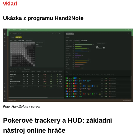
vklad
Ukázka z programu Hand2Note
Foto: Hand2Note / screen
Pokerové trackery a HUD: základní
nástroj online hráče