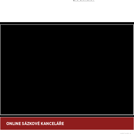
ONLINE SÁZKOVÉ KANCELÁŘE