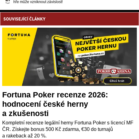
hře může vzniknout závislost!
SOUVISEJÍCÍ ČLÁNKY
Fortuna Poker recenze 2026:
hodnocení české herny
a zkušenosti
Kompletní recenze legální herny Fortuna Poker s licencí MF
ČR. Získejte bonus 500 Kč zdarma, €30 do turnajů
a rakeback až 20 %.