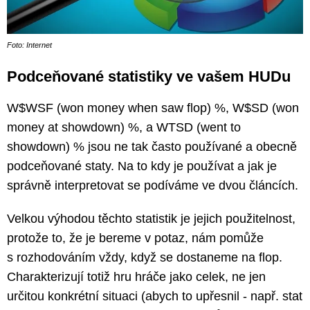
Foto: Internet
Podceňované statistiky ve vašem HUDu
W$WSF (won money when saw flop) %, W$SD (won
money at showdown) %, a WTSD (went to
showdown) % jsou ne tak často používané a obecně
podceňované staty. Na to kdy je používat a jak je
správně interpretovat se podíváme ve dvou článcích.
Velkou výhodou těchto statistik je jejich použitelnost,
protože to, že je bereme v potaz, nám pomůže
s rozhodováním vždy, když se dostaneme na flop.
Charakterizují totiž hru hráče jako celek, ne jen
určitou konkrétní situaci (abych to upřesnil - např. stat