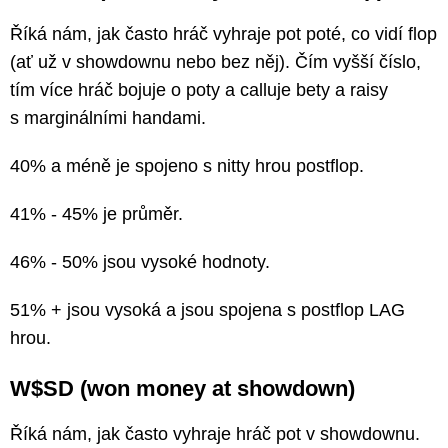
Říká nám, jak často hráč vyhraje pot poté, co vidí flop
(ať už v showdownu nebo bez něj). Čím vyšší číslo,
tím více hráč bojuje o poty a calluje bety a raisy
s marginálními handami.
40% a méně je spojeno s nitty hrou postflop.
41% - 45% je průměr.
46% - 50% jsou vysoké hodnoty.
51% + jsou vysoká a jsou spojena s postflop LAG
hrou.
W$SD (won money at showdown)
Říká nám, jak často vyhraje hráč pot v showdownu.