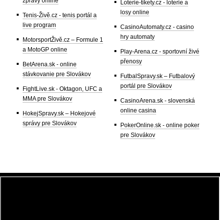
zprávy online
Loterie-tikety.cz - loterie a
losy online
Tenis-Živě.cz - tenis portál a
live program
CasinoAutomaty.cz - casino
hry automaty
MotorsportŽivě.cz – Formule 1
a MotoGP online
Play-Arena.cz - sportovní živé
přenosy
BetArena.sk - online
stávkovanie pre Slovákov
FutbalSpravy.sk – Futbalový
portál pre Slovákov
FightLive.sk - Oktagon, UFC a
MMA pre Slovákov
CasinoArena.sk - slovenská
online casina
HokejSpravy.sk – Hokejové
správy pre Slovákov
PokerOnline.sk - online poker
pre Slovákov