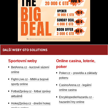
DALŠÍ WEBY GTO SOLUTIONS
Sportovní weby
Online casina, loterie,
poker
BetArena.cz - kurzové sázení
online
Poker.cz – pravidla a základy
pokeru
Fight-Live.cz - MMA a bojové
sporty online
CasinoArena.cz - legální
online casina
FotbalZprávy.cz - fotbal zprávy
aktuálně
EncyklopedieHazardu.cz -
hazardní hry online
HokejZprávy.cz - dnešní hokej