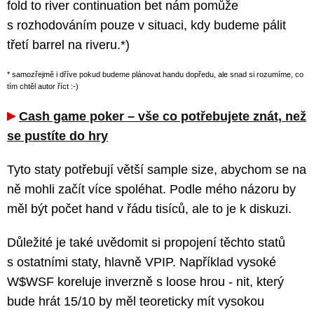
fold to river continuation bet nám pomůže
s rozhodováním pouze v situaci, kdy budeme pálit
třetí barrel na riveru.*)
* samozřejmě i dříve pokud budeme plánovat handu dopředu, ale snad si rozumíme, co
tím chtěl autor říct :-)
Cash game poker – vše co potřebujete znát, než
se pustíte do hry
Tyto staty potřebují větší sample size, abychom se na
ně mohli začít více spoléhat. Podle mého názoru by
měl být počet hand v řádu tisíců, ale to je k diskuzi.
Důležité je také uvědomit si propojení těchto statů
s ostatními staty, hlavně VPIP. Například vysoké
W$WSF koreluje inverzně s loose hrou - nit, který
bude hrát 15/10 by měl teoreticky mít vysokou