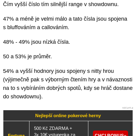
Čím vyšší číslo tím silnější range v showdownu.
47% a méně je velmi málo a tato čísla jsou spojena
s bluffováním a callováním.
48% - 49% jsou nízká čísla.
50 a 53% je průměr.
54% a vyšší hodnory jsou spojeny s nitty hrou
(výjimečně pak s výborným čtením hry a v návaznosti
na to s vybíráním dobrých spotů, kdy se hráč dostane
do showdownu).
Nejlepší online pokerové herny
500 Kč ZDARMA +
3x 10€ vstupenka za
Fortuna
CHCI BONUS