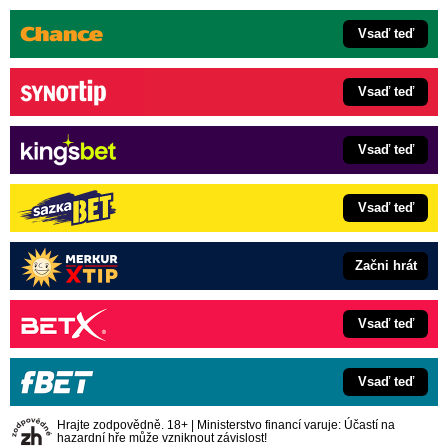
Vsaď teď
Vsaď teď
Vsaď teď
Vsaď teď
Začni hrát
Vsaď teď
Vsaď teď
Hrajte zodpovědně. 18+ | Ministerstvo financí varuje: Účastí na
hazardní hře může vzniknout závislost!