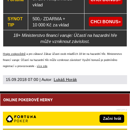
vklad
SYNOT
500,- ZDARMA +
CHCI BONUS
TIP
10 000 Kč za vklad
18+ Ministerstvo financí varuje: Účastí na hazardní hře
může vzniknout závislost.
Hrajte zodpovědně
a pro zábavu! Zákaz účasti osob mladších 18 let na hazardní hře. Ministerstvo
financí varuje: Účastí na hazardní hře může vzniknout závislost! Využití bonusů je podmíněno
registrací u provozovatele -
více zde
.
15.09.2018 07:00
| Autor:
Lukáš Horák
ONLINE POKEROVÉ HERNY
Začni hrát