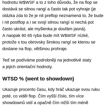
hodnotu W$WSF a to z toho důvodu, že na flop se
dostává se silnou rangí a často tak pot vyhraje (je
otázka zda to že je nit preflop neznamená to, že bude
i nit postflop a i se svojí silnou rangí si nechá pot
často ukrást, ale myšlenka je doufám jasná).
A naopak 90 65 ryba bude mít W$WSF nízké,
protože s tou obrovsky širokou rangí se kterou se
dostane na flop, většinou prohraje.
Teď se podíváme podrobněji na jednotlivé staty
a jejich orientační hodnoty.
WTSD % (went to showdown)
Ukazuje procento času, kdy hráč ukazuje svou ruku
poté, co viděl flop. Čím vyšší číslo, tím více
showdownů vidí a opačně čím nižší tím méně