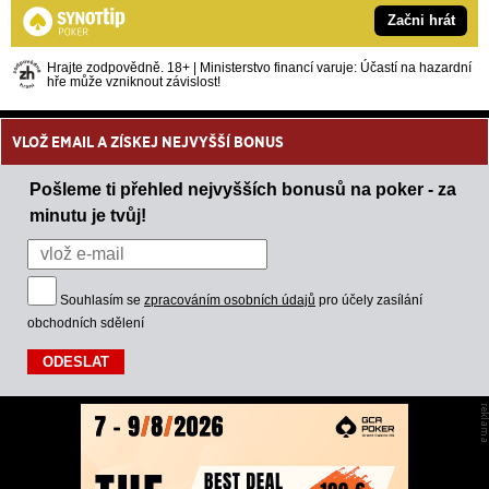
Začni hrát
Hrajte zodpovědně. 18+ | Ministerstvo financí varuje: Účastí na hazardní
hře může vzniknout závislost!
VLOŽ EMAIL A ZÍSKEJ NEJVYŠŠÍ BONUS
Pošleme ti přehled nejvyšších bonusů na poker - za
minutu je tvůj!
Souhlasím se
zpracováním osobních údajů
pro účely zasílání
obchodních sdělení