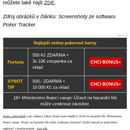
můžete také najít
ZDE
.
Zdroj obrázků v článku: Screenshoty ze softwaru
Poker Tracker
Nejlepší online pokerové herny
500 Kč ZDARMA +
3x 10€ vstupenka za
Fortuna
CHCI BONUS
vklad
SYNOT
500,- ZDARMA +
CHCI BONUS
TIP
10 000 Kč za vklad
18+ Ministerstvo financí varuje: Účastí na hazardní hře
může vzniknout závislost.
Hrajte zodpovědně
a pro zábavu! Zákaz účasti osob mladších 18 let na hazardní hře. Ministerstvo
financí varuje: Účastí na hazardní hře může vzniknout závislost! Využití bonusů je podmíněno
registrací u provozovatele -
více zde
.