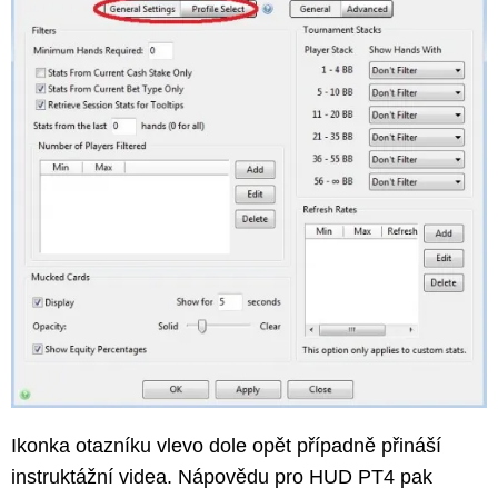
Ikonka otazníku vlevo dole opět případně přináší
instruktážní videa. Nápovědu pro HUD PT4 pak