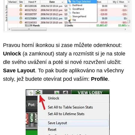
Pravou horní ikonkou si zase můžete odemknout:
Unlock
(a zamknout) staty a rozmístit si je na stole
dle svého uvážení a poté si nové rozvržení uložit:
Save Layout
. To pak bude aplikováno na všechny
stoly, jež budete otevírat pod vaším:
Profile
.