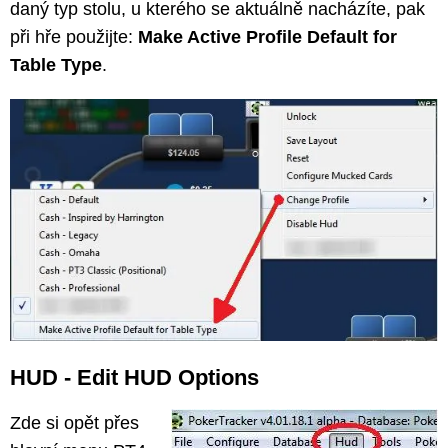
daný typ stolu, u kterého se aktuálně nacházíte, pak
při hře použijte:
Make Active Profile Default for
Table Type
.
HUD - Edit HUD Options
Zde si opět přes