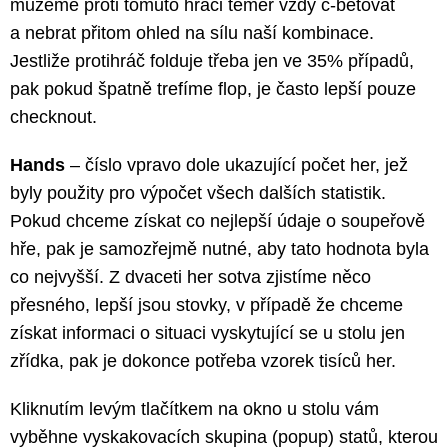
můžeme proti tomuto hráči téměř vždy c-betovat
a nebrat přitom ohled na sílu naší kombinace.
Jestliže protihráč folduje třeba jen ve 35% případů,
pak pokud špatně trefíme flop, je často lepší pouze
checknout.
Hands
– číslo vpravo dole ukazující počet her, jež
byly použity pro výpočet všech dalších statistik.
Pokud chceme získat co nejlepší údaje o soupeřově
hře, pak je samozřejmě nutné, aby tato hodnota byla
co nejvyšší. Z dvaceti her sotva zjistíme něco
přesného, lepší jsou stovky, v případě že chceme
získat informaci o situaci vyskytující se u stolu jen
zřídka, pak je dokonce potřeba vzorek tisíců her.
Kliknutím levým tlačítkem na okno u stolu vám
vyběhne vyskakovacích skupina (popup) statů, kterou