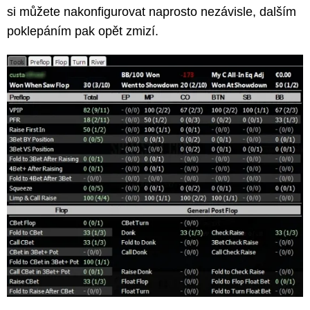
si můžete nakonfigurovat naprosto nezávisle, dalším
poklepáním pak opět zmizí.