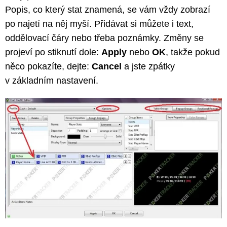
Popis, co který stat znamená, se vám vždy zobrazí
po najetí na něj myší. Přidávat si můžete i text,
oddělovací čáry nebo třeba poznámky. Změny se
projeví po stiknutí dole:
Apply
nebo
OK
, takže pokud
něco pokazíte, dejte:
Cancel
a jste zpátky
v základním nastavení.