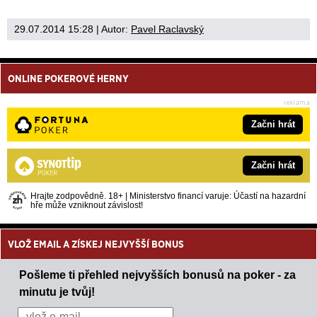
29.07.2014 15:28
| Autor:
Pavel Raclavský
ONLINE POKEROVÉ HERNY
Začni hrát
Začni hrát
Hrajte zodpovědně. 18+ | Ministerstvo financí varuje: Účastí na hazardní
hře může vzniknout závislost!
VLOŽ EMAIL A ZÍSKEJ NEJVYŠŠÍ BONUS
Pošleme ti přehled nejvyšších bonusů na poker - za
minutu je tvůj!