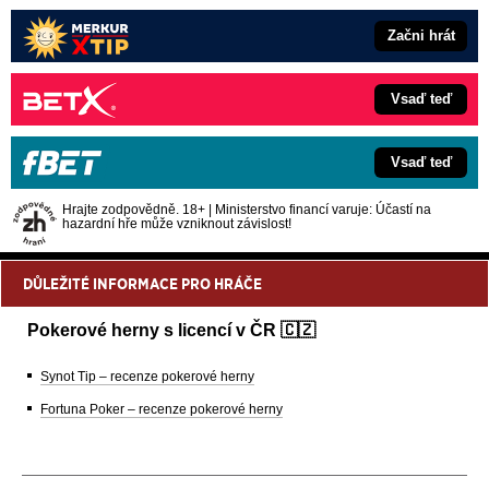
Začni hrát
Vsaď teď
Vsaď teď
Hrajte zodpovědně. 18+ | Ministerstvo financí varuje: Účastí na
hazardní hře může vzniknout závislost!
DŮLEŽITÉ INFORMACE PRO HRÁČE
Pokerové herny s licencí v ČR 🇨🇿
Synot Tip – recenze pokerové herny
Fortuna Poker – recenze pokerové herny