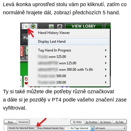
Levá ikonka uprostřed stolu vám po kliknutí, zatím co
normálně hrajete dál, zobrazí předchozích 5 hand.
Ty si také můžete dle potřeby různě označkovat
a dále si je později v PT4 podle vašeho značení zase
vyfiltrovat.