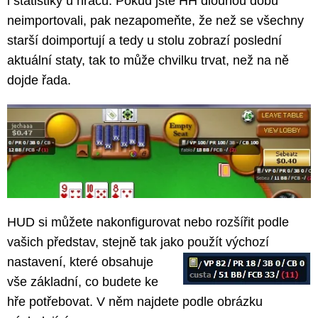
i statistiky u hráčů. Pokud jste HH dlouhou dobu
neimportovali, pak nezapomeňte, že než se všechny
starší doimportují a tedy u stolu zobrazí poslední
aktuální staty, tak to může chvilku trvat, než na ně
dojde řada.
HUD si můžete nakonfigurovat nebo rozšířit podle
vašich představ, stejně tak jako použít
výchozí
nastavení, které obsahuje
vše základní, co budete ke
hře potřebovat. V něm najdete podle obrázku