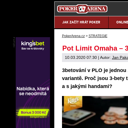
JAK ZAČÍT HRÁT POKER
ONLIN
PokerArena.cz
>
STRATEGIE
Pot Limit Omaha – 3
10.03.2020 07:30
| Autor:
Jan Pak
3betování v PLO je jednou 
variantě. Proč jsou 3-bety 
a s jakými handami?