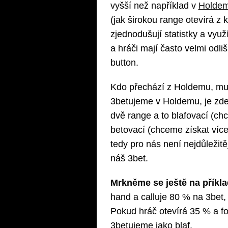
vyšší než například v
Holde
(jak širokou range otevírá z k
zjednodušují statistky a vyu
a hráči mají často velmi odli
button.
Kdo přechází z Holdemu, musí
3betujeme v Holdemu, je zde 
dvě range a to blafovací (ch
betovací (chceme získat víc
tedy pro nás není nejdůležitěj
náš 3bet.
Mrkněme se ještě na příkla
hand a calluje 80 % na 3bet,
Pokud hráč otevírá 35 % a fo
3betujeme jako blaf.