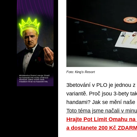
Foto: King's Resort
3betování v PLO je jednou z 
variantě. Proč jsou 3-bety ta
handami? Jak se mění naše r
Toto téma jsme načali v minu
Hrajte Pot Limit Omahu na 
a dostanete 200 Kč ZDAR