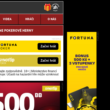
VIDEA
HRÁČI
O NÁS
NE POKEROVÉ HERNY
Začni hrát
Začni hrát
ajte zodpovědně. 18+ | Ministerstvo financí
ruje: Účastí na hazardní hře může vzniknout
!