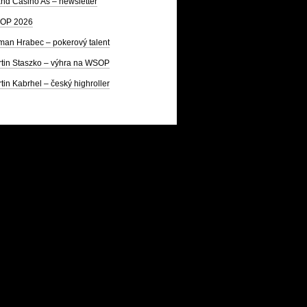
nd Casino Aš – newsletter
OP 2026
an Hrabec – pokerový talent
tin Staszko – výhra na WSOP
tin Kabrhel – český highroller