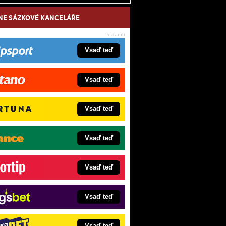
NE SÁZKOVÉ KANCELÁŘE
Vsaď teď
Vsaď teď
Vsaď teď
Vsaď teď
Vsaď teď
Vsaď teď
Vsaď teď