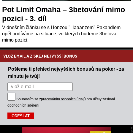
Pot Limit Omaha – 3betování mimo
pozici - 3. díl
V dnešním článku se s Honzou "Haaanzem" Pakandlem
opět podíváme na situace, ve kterých budeme 3betovat
mimo pozici.
VLOŽ EMAIL A ZÍSKEJ NEJVYŠŠÍ BONUS
Pošleme ti přehled nejvyšších bonusů na poker - za
minutu je tvůj!
Souhlasím se
zpracováním osobních údajů
pro účely zasílání
obchodních sdělení