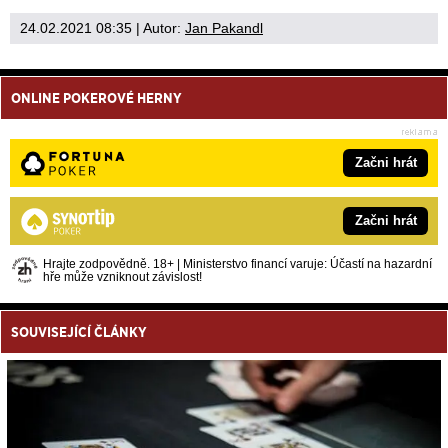
24.02.2021 08:35
| Autor:
Jan Pakandl
ONLINE POKEROVÉ HERNY
Začni hrát
Začni hrát
Hrajte zodpovědně. 18+ | Ministerstvo financí varuje: Účastí na hazardní
hře může vzniknout závislost!
SOUVISEJÍCÍ ČLÁNKY