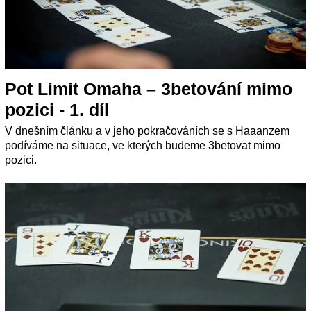
Pot Limit Omaha – 3betování mimo
pozici - 1. díl
V dnešním článku a v jeho pokračováních se s Haaanzem
podíváme na situace, ve kterých budeme 3betovat mimo
pozici.