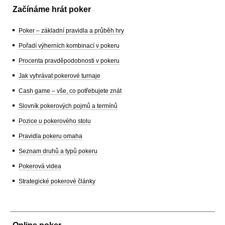
Začínáme hrát poker
Poker – základní pravidla a průběh hry
Pořadí výherních kombinací v pokeru
Procenta pravděpodobnosti v pokeru
Jak vyhrávat pokerové turnaje
Cash game – vše, co potřebujete znát
Slovník pokerových pojmů a termínů
Pozice u pokerového stolu
Pravidla pokeru omaha
Seznam druhů a typů pokeru
Pokerová videa
Strategické pokerové články