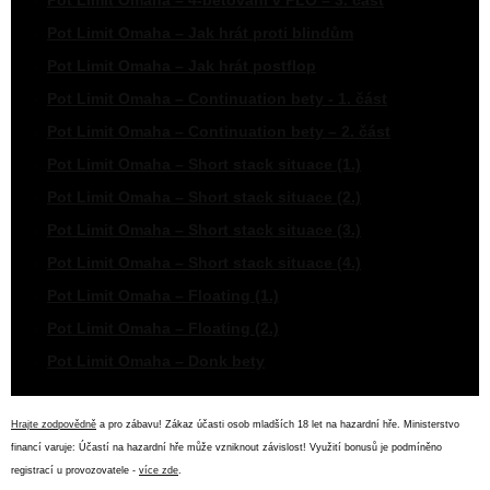
Pot Limit Omaha – Jak hrát proti blindům
Pot Limit Omaha – Jak hrát postflop
Pot Limit Omaha – Continuation bety - 1. část
Pot Limit Omaha – Continuation bety – 2. část
Pot Limit Omaha – Short stack situace (1.)
Pot Limit Omaha – Short stack situace (2.)
Pot Limit Omaha – Short stack situace (3.)
Pot Limit Omaha – Short stack situace (4.)
Pot Limit Omaha – Floating (1.)
Pot Limit Omaha – Floating (2.)
Pot Limit Omaha – Donk bety
Hrajte zodpovědně
a pro zábavu! Zákaz účasti osob mladších 18 let na hazardní hře. Ministerstvo
financí varuje: Účastí na hazardní hře může vzniknout závislost! Využití bonusů je podmíněno
registrací u provozovatele -
více zde
.