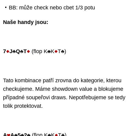
BB: může check nebo cbet 1/3 potu
Naše handy jsou:
7
J
Q
T
(flop K
K
T
)
Tato kombinace patří zrovna do kategorie, kterou
checkujeme. Máme showdown value a blokujeme
případné soupeřovi draws. Nepotřebujeme se tedy
tolik protektovat.
A
A
5
2
(flop K
K
T
)