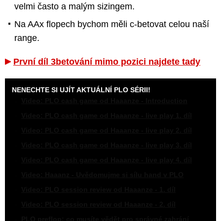
velmi často a malým sizingem.
Na AAx flopech bychom měli c-betovat celou naší
range.
První díl 3betování mimo pozici najdete tady
NENECHTE SI UJÍT AKTUÁLNÍ
PLO
SÉRII!
Video: PLO cash game od Haaanze - Introduction
Video: PLO cash game od Haaanze - live play 1. díl
Video: PLO cash game od Haaanze - live play 2. díl
Video: PLO cash game od Haaanze - live play 3. díl
Video: PLO cash game od Haaanze - live play 4. díl
Video: Haaanz - Uvědomujme si sílu hand v PLO
Video: PLO session review od Haaanze - 1. díl
Video: PLO session review od Haaanze - 2. díl
PLO preflop: co musíte vědět pro správné zahrání