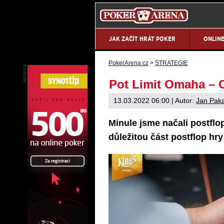
JAK ZAČÍT HRÁT POKER
ONLIN
PokerArena.cz
>
STRATEGIE
Pot Limit Omaha – 
13.03.2022 06:00
| Autor:
Jan Pak
Minule jsme načali postflo
důležitou část postflop hry