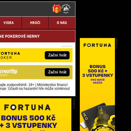
VIDEA
HRÁČI
O NÁS
NE POKEROVÉ HERNY
Začni hrát
Začni hrát
ajte zodpovědně. 18+ | Ministerstvo financí
ruje: Účastí na hazardní hře může vzniknout
!