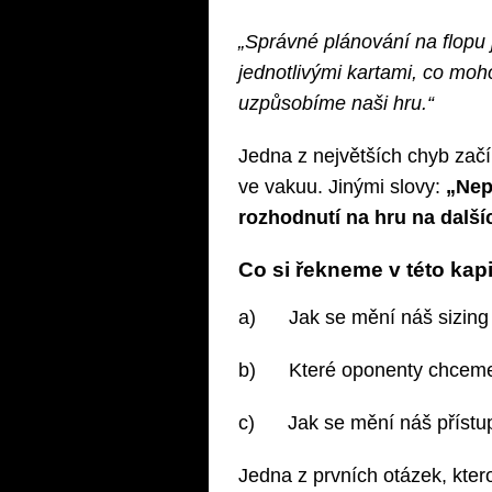
„Správné plánování na flopu
jednotlivými kartami, co mohou
uzpůsobíme naši hru.“
Jedna z největších chyb začí
ve vakuu. Jinými slovy:
„Nepř
rozhodnutí na hru na dalšíc
Co si řekneme v této kap
a) Jak se mění náš sizing 
b) Které oponenty chceme 
c) Jak se mění náš přístup
Jedna z prvních otázek, ktero