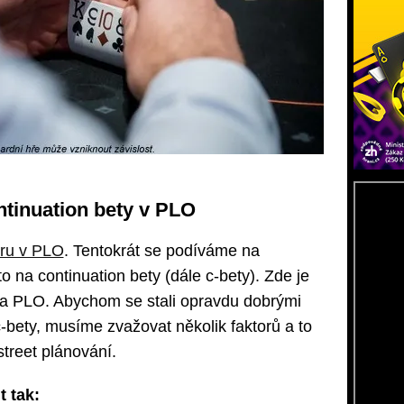
tinuation bety v PLO
hru v PLO
. Tentokrát se podíváme na
to na continuation bety (dále c-bety). Zde je
a PLO. Abychom se stali opravdu dobrými
c-bety, musíme zvažovat několik faktorů a to
street plánování.
 tak: