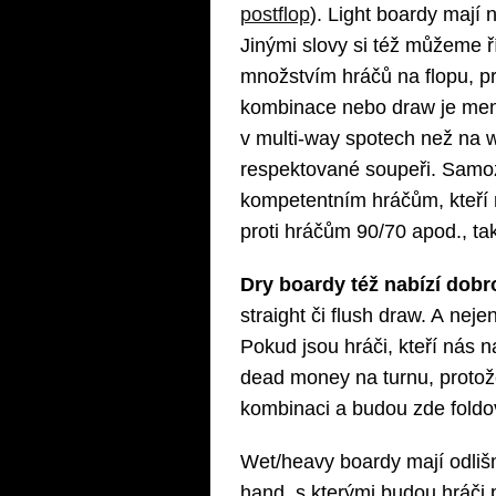
postflop
). Light boardy mají n
Jinými slovy si též můžeme ří
množstvím hráčů na flopu, pr
kombinace nebo draw je menš
v multi-way spotech než na w
respektované soupeři. Samozř
kompetentním hráčům, kteří
proti hráčům 90/70 apod., t
Dry boardy též nabízí dobro
straight či flush draw. A neje
Pokud jsou hráči, kteří nás n
dead money na turnu, protože
kombinaci a budou zde foldo
Wet/heavy boardy mají odliš
hand, s kterými budou hráč