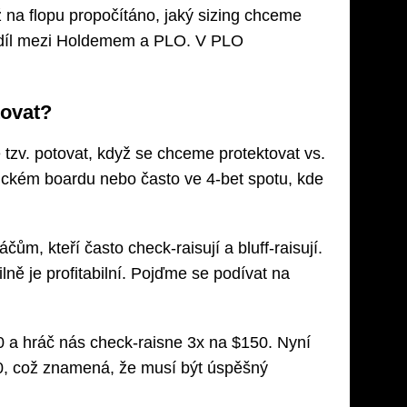
ž na flopu propočítáno, jaký sizing chceme
rozdíl mezi Holdemem a PLO. V PLO
ovat?
tzv. potovat, když se chceme protektovat vs.
ckém boardu nebo často ve 4-bet spotu, kde
ům, kteří často check-raisují a bluff-raisují.
lně je profitabilní. Pojďme se podívat na
 a hráč nás check-raisne 3x na $150. Nyní
0, což znamená, že musí být úspěšný