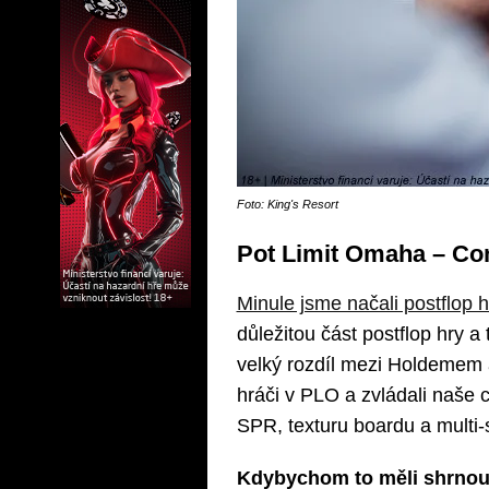
Foto: King's Resort
Pot Limit Omaha – Con
Minule jsme načali postflop 
důležitou část postflop hry a 
velký rozdíl mezi Holdemem 
hráči v PLO a zvládali naše 
SPR, texturu boardu a multi-
Kdybychom to měli shrnout