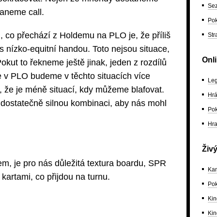
Sez
taneme call.
Pok
 co přechází z Holdemu na PLO je, že příliš
Str
 s nízko-equitní handou. Toto nejsou situace,
Onl
kut to řekneme ještě jinak, jeden z rozdílů
 v PLO budeme v těchto situacích více
Leg
u, že je méně situací, kdy můžeme blafovat.
Hrá
i dostatečně silnou kombinaci, aby nás mohl
Pok
Hra
Živ
m, je pro nás důležitá textura boardu, SPR
Kam
artami, co přijdou na turnu.
Pok
Kin
Kin