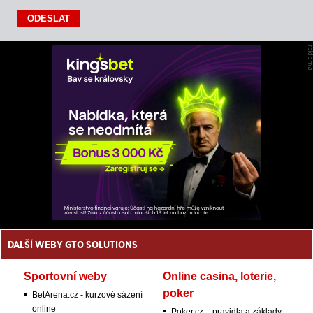
DALŠÍ WEBY GTO SOLUTIONS
Sportovní weby
Online casina, loterie,
poker
BetArena.cz - kurzové sázení
online
Poker.cz – pravidla a základy