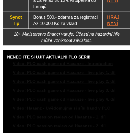
a za vklad 3x 10 € vstupenka do
NYNÍ
turnajů
Synot
Bonus 500,- zdarma za registraci
HRAJ
Tip
Až 10.000 Kč za vklad
NYNÍ
18+ Ministerstvo financí varuje: Účastí na hazardní hře
může vzniknout závislost.
NENECHTE SI UJÍT AKTUÁLNÍ
PLO
SÉRII!
Video: PLO cash game od Haaanze - Introduction
Video: PLO cash game od Haaanze - live play 1. díl
Video: PLO cash game od Haaanze - live play 2. díl
Video: PLO cash game od Haaanze - live play 3. díl
Video: PLO cash game od Haaanze - live play 4. díl
Video: Haaanz - Uvědomujme si sílu hand v PLO
Video: PLO session review od Haaanze - 1. díl
Video: PLO session review od Haaanze - 2. díl