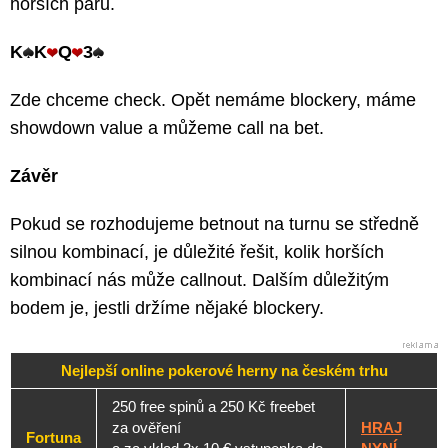
horších párů.
K
K
Q
3
Zde chceme check. Opět nemáme blockery, máme
showdown value a můžeme call na bet.
Závěr
Pokud se rozhodujeme betnout na turnu se středně
silnou kombinací, je důležité řešit, kolik horších
kombinací nás může callnout. Dalším důležitým
bodem je, jestli držíme nějaké blockery.
Nejlepší online pokerové herny na českém trhu
250 free spinů a 250 Kč freebet
za ověření
HRAJ
Fortuna