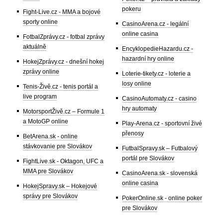
pokeru
Fight-Live.cz - MMA a bojové
sporty online
CasinoArena.cz - legální
online casina
FotbalZprávy.cz - fotbal zprávy
aktuálně
EncyklopedieHazardu.cz -
hazardní hry online
HokejZprávy.cz - dnešní hokej
zprávy online
Loterie-tikety.cz - loterie a
losy online
Tenis-Živě.cz - tenis portál a
live program
CasinoAutomaty.cz - casino
hry automaty
MotorsportŽivě.cz – Formule 1
a MotoGP online
Play-Arena.cz - sportovní živé
přenosy
BetArena.sk - online
stávkovanie pre Slovákov
FutbalSpravy.sk – Futbalový
portál pre Slovákov
FightLive.sk - Oktagon, UFC a
MMA pre Slovákov
CasinoArena.sk - slovenská
online casina
HokejSpravy.sk – Hokejové
správy pre Slovákov
PokerOnline.sk - online poker
pre Slovákov