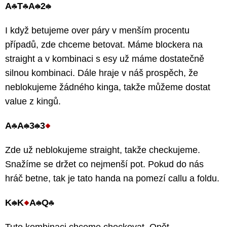
A
T
A
2
I když betujeme over páry v menším procentu
případů, zde chceme betovat. Máme blockera na
straight a v kombinaci s esy už máme dostatečně
silnou kombinaci. Dále hraje v náš prospěch, že
neblokujeme žádného kinga, takže můžeme dostat
value z kingů.
A
A
3
3
Zde už neblokujeme straight, takže checkujeme.
Snažíme se držet co nejmenší pot. Pokud do nás
hráč betne, tak je tato handa na pomezí callu a foldu.
K
K
A
Q
Tuto kombinaci chceme checkovat. Opět