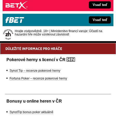
Vsaď teď
Vsaď teď
Hrajte zodpovědně. 18+ | Ministerstvo financí varuje: Účastí na
hazardní hře může vzniknout závislost!
DŮLEŽITÉ INFORMACE PRO HRÁČE
Pokerové herny s licencí v ČR 🇨🇿
Synot Tip – recenze pokerové herny
Fortuna Poker – recenze pokerové herny
Bonusy u online heren v ČR
SynotTip bonus poker aktuálně