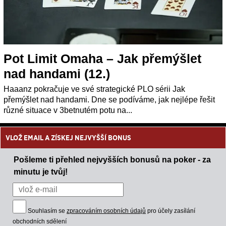
Pot Limit Omaha – Jak přemýšlet
nad handami (12.)
Haaanz pokračuje ve své strategické PLO sérii Jak
přemýšlet nad handami. Dne se podíváme, jak nejlépe řešit
různé situace v 3betnutém potu na...
VLOŽ EMAIL A ZÍSKEJ NEJVYŠŠÍ BONUS
Pošleme ti přehled nejvyšších bonusů na poker - za
minutu je tvůj!
Souhlasím se
zpracováním osobních údajů
pro účely zasílání
obchodních sdělení