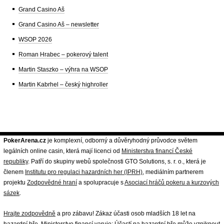
Grand Casino Aš
Grand Casino Aš – newsletter
WSOP 2026
Roman Hrabec – pokerový talent
Martin Staszko – výhra na WSOP
Martin Kabrhel – český highroller
PokerArena.cz
je komplexní, odborný a důvěryhodný průvodce světem
legálních online casin, která mají licenci od
Ministerstva financí České
republiky
. Patří do skupiny webů společnosti GTO Solutions, s. r. o., která je
členem
Institutu pro regulaci hazardních her (IPRH)
, mediálním partnerem
projektu
Zodpovědné hraní
a spolupracuje s
Asociací hráčů pokeru a kurzových
sázek
.
Hrajte zodpovědně
a pro zábavu! Zákaz účasti osob mladších 18 let na