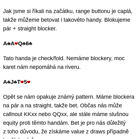
Jak jsme si říkali na začátku, range buttonu je caplá,
takže můžeme betovat i takovéto handy. Blokujeme
pár + straight blocker.
A
A
Q
6
Tato handa je check/fold. Nemáme blockery, moc
karet nám nepomáhá na riveru.
A
J
T
5
Opět se nám opakuje známý pattern. Máme blockera
na pár a na straight, takže bet. Občas nás může
callnout KKxx nebo QQxx, ale stále máme slušnou
equity proti těmto handám. Bet je pro nás důležitý
z toho důvodu, že získáme value z draws případně