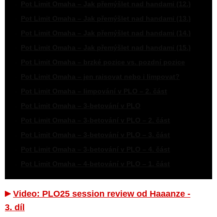
Pot Limit Omaha – Jak přemýšlet nad handami (12.)
Pot Limit Omaha – Jak přemýšlet nad handami (13.)
Pot Limit Omaha – Jak přemýšlet nad handami (14.)
Pot Limit Omaha – Jak přemýšlet nad handami (15.)
Pot Limit Omaha – brzké pozice vs. pozdní pozice
Pot Limit Omaha – jen raisovat nebo i limpovat?
Pot Limit Omaha – limpování v PLO – 2. část
Pot Limit Omaha – 3-betování v PLO
Pot Limit Omaha – 3-betování v PLO – 2. část
Pot Limit Omaha – 3-betování v PLO – 3. část
Pot Limit Omaha – 3-betování v PLO – 4. část
Pot Limit Omaha – 4-betování v PLO – 1. část
Video: PLO25 session review od Haaanze -
3. díl