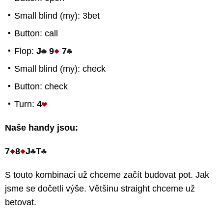
Small blind (my): 3bet
Button: call
Flop:
J
9
7
Small blind (my): check
Button: check
Turn:
4
Naše handy jsou:
7
8
J
T
S touto kombinací už chceme začít budovat pot. Jak
jsme se dočetli výše. Většinu straight chceme už
betovat.