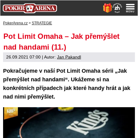
PokerArena.cz
>
STRATEGIE
Pot Limit Omaha – Jak přemýšlet
nad handami (11.)
26.09.2021 07:00
| Autor:
Jan Pakandl
Pokračujeme v naší Pot Limit Omaha sérii „Jak
přemýšlet nad handami“. Ukážeme si na
konkrétních případech jak které handy hrát a jak
nad nimi přemýšlet.