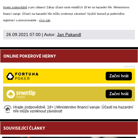
Hrajte zodpovědně
a pro zábavu! Zákaz účasti osob mladších 18 let na hazardní hře. Ministerstvo
financí varuje: Účastí na hazardní hře může vzniknout závislost! Využití bonusů je podmíněno
registrací u provozovatele -
více zde
.
26.09.2021 07:00
| Autor:
Jan Pakandl
ONLINE POKEROVÉ HERNY
Začni hrát
Začni hrát
Hrajte zodpovědně. 18+ | Ministerstvo financí varuje: Účastí na hazardní
hře může vzniknout závislost!
SOUVISEJÍCÍ ČLÁNKY