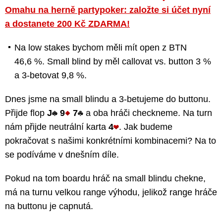
Omahu na herně partypoker: založte si účet nyní
a dostanete 200 Kč ZDARMA!
Na low stakes bychom měli mít open z BTN
46,6 %. Small blind by měl callovat vs. button 3 %
a 3-betovat 9,8 %.
Dnes jsme na small blindu a 3-betujeme do buttonu.
Přijde flop
J
9
7
a oba hráči checkneme. Na turn
nám přijde neutrální karta
4
. Jak budeme
pokračovat s našimi konkrétními kombinacemi? Na to
se podíváme v dnešním díle.
Pokud na tom boardu hráč na small blindu chekne,
má na turnu velkou range výhodu, jelikož range hráče
na buttonu je capnutá.