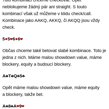
neblokujeme žádný pár ani straight. S touto
kombinací však už můžeme v klidu check/call.
Kombinace jako AAKQ, AKKQ, či AKQQ jsou vždy
check.
5
5
6
6
Občas chceme také betovat slabé kombinace. Toto je
jedna z nich. Máme malou showdown value, máme
blockery, equity a budoucí blockery.
A
T
Q
5
Opět máme malou showdown value, máme equity
a blockery, takže bet.
A
8
A
9