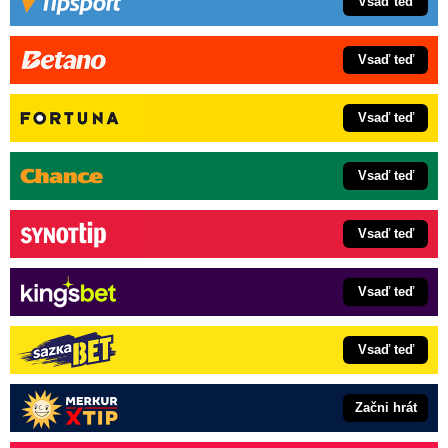
Vsaď teď
Vsaď teď
Vsaď teď
Vsaď teď
Vsaď teď
Vsaď teď
Vsaď teď
Začni hrát