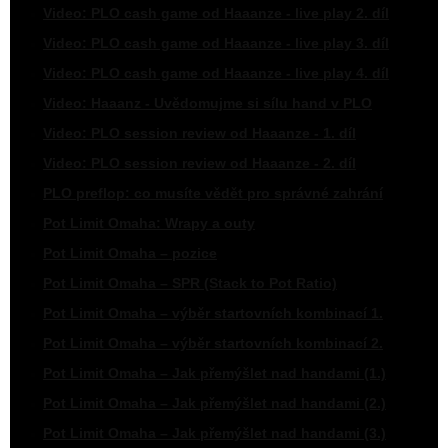
Video: PLO cash game od Haaanze - live play 2. díl
Video: PLO cash game od Haaanze - live play 3. díl
Video: PLO cash game od Haaanze - live play 4. díl
Video: Haaanz - Uvědomujme si sílu hand v PLO
Video: PLO session review od Haaanze - 1. díl
Video: PLO session review od Haaanze - 2. díl
PLO preflop: co musíte vědět pro správné zahrání
Pot Limit Omaha: Wrapy a outy
Pot Limit Omaha – pozice
Pot Limit Omaha – SPR (Stack to Pot Ratio)
Pot Limit Omaha – výběr startovních kombinací 1.
Pot Limit Omaha – výběr startovních kombinací 2.
Pot Limit Omaha – Jak přemýšlet nad handami (1.)
Pot Limit Omaha – Jak přemýšlet nad handami (2.)
Pot Limit Omaha – Jak přemýšlet nad handami (3.)