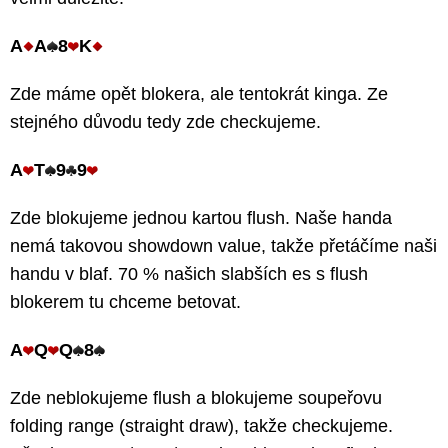
A
A
8
K
Zde máme opět blokera, ale tentokrát kinga. Ze
stejného důvodu tedy zde checkujeme.
A
T
9
9
Zde blokujeme jednou kartou flush. Naše handa
nemá takovou showdown value, takže přetáčíme naši
handu v blaf. 70 % našich slabších es s flush
blokerem tu chceme betovat.
A
Q
Q
8
Zde neblokujeme flush a blokujeme soupeřovu
folding range (straight draw), takže checkujeme.