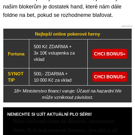
našim blokerům je dostatek hand, které nám dále
foldne na bet, pokud se rozhodneme blafovat.
Nejlepší online pokerové herny
500 Kč ZDARMA +
3x 10€ vstupenka za
Fortuna
CHCI BONUS
vklad
SYNOT
500,- ZDARMA +
CHCI BONUS
TIP
10 000 Kč za vklad
18+ Ministerstvo financí varuje: Účastí na hazardní hře
může vzniknout závislost.
NENECHTE SI UJÍT AKTUÁLNÍ
PLO
SÉRII!
Video: PLO cash game od Haaanze - Introduction
Video: PLO cash game od Haaanze - live play 1. díl