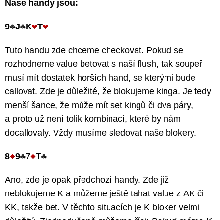
Naše handy jsou:
9
J
K
T
Tuto handu zde chceme checkovat. Pokud se
rozhodneme value betovat s naší flush, tak soupeř
musí mít dostatek horších hand, se kterými bude
callovat. Zde je důležité, že blokujeme kinga. Je tedy
menší šance, že může mít set kingů či dva páry,
a proto už není tolik kombinací, které by nám
docallovaly. Vždy musíme sledovat naše blokery.
8
9
7
T
Ano, zde je opak předchozí handy. Zde již
neblokujeme K a můžeme ještě tahat value z AK či
KK, takže bet. V těchto situacích je K bloker velmi