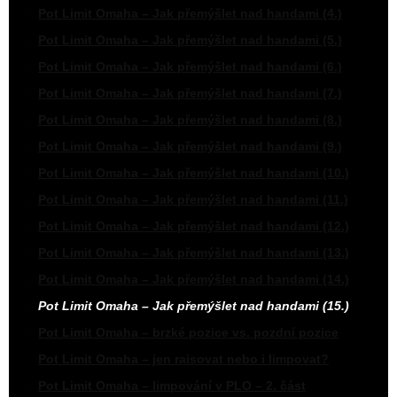
Pot Limit Omaha – Jak přemýšlet nad handami (4.)
Pot Limit Omaha – Jak přemýšlet nad handami (5.)
Pot Limit Omaha – Jak přemýšlet nad handami (6.)
Pot Limit Omaha – Jak přemýšlet nad handami (7.)
Pot Limit Omaha – Jak přemýšlet nad handami (8.)
Pot Limit Omaha – Jak přemýšlet nad handami (9.)
Pot Limit Omaha – Jak přemýšlet nad handami (10.)
Pot Limit Omaha – Jak přemýšlet nad handami (11.)
Pot Limit Omaha – Jak přemýšlet nad handami (12.)
Pot Limit Omaha – Jak přemýšlet nad handami (13.)
Pot Limit Omaha – Jak přemýšlet nad handami (14.)
Pot Limit Omaha – Jak přemýšlet nad handami (15.)
Pot Limit Omaha – brzké pozice vs. pozdní pozice
Pot Limit Omaha – jen raisovat nebo i limpovat?
Pot Limit Omaha – limpování v PLO – 2. část