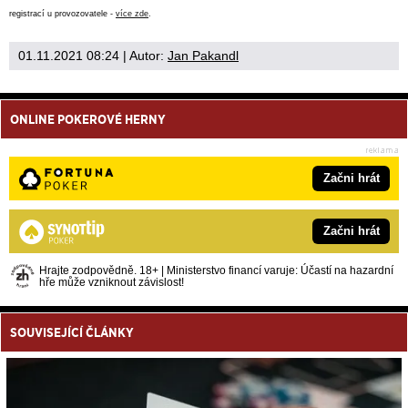
registrací u provozovatele -
více zde
.
01.11.2021 08:24
| Autor:
Jan Pakandl
ONLINE POKEROVÉ HERNY
Začni hrát
Začni hrát
Hrajte zodpovědně. 18+ | Ministerstvo financí varuje: Účastí na hazardní
hře může vzniknout závislost!
SOUVISEJÍCÍ ČLÁNKY