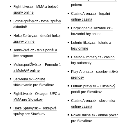
pokeru
Fight-Live.cz - MMA a bojové
sporty online
CasinoArena.cz - legální
online casina
FotbalZprávy.cz - fotbal zprávy
aktuálně
EncyklopedieHazardu.cz -
hazardní hry online
HokejZprávy.cz - dnešní hokej
zprávy online
Loterie-tikety.cz - loterie a
losy online
Tenis-Živě.cz - tenis portál a
live program
CasinoAutomaty.cz - casino
hry automaty
MotorsportŽivě.cz – Formule 1
a MotoGP online
Play-Arena.cz - sportovní živé
přenosy
BetArena.sk - online
stávkovanie pre Slovákov
FutbalSpravy.sk – Futbalový
portál pre Slovákov
FightLive.sk - Oktagon, UFC a
MMA pre Slovákov
CasinoArena.sk - slovenská
online casina
HokejSpravy.sk – Hokejové
správy pre Slovákov
PokerOnline.sk - online poker
pre Slovákov