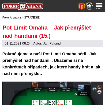
PokerArena.cz
>
STRATEGIE
Pot Limit Omaha – Jak přemýšlet
nad handami (15.)
01.11.2021 08:24
| Autor:
Jan Pakandl
Pokračujeme v naší Pot Limit Omaha sérii „Jak
přemýšlet nad handami“. Ukážeme si na
konkrétních případech, jak které handy hrát a jak
nad nimi přemýšlet.