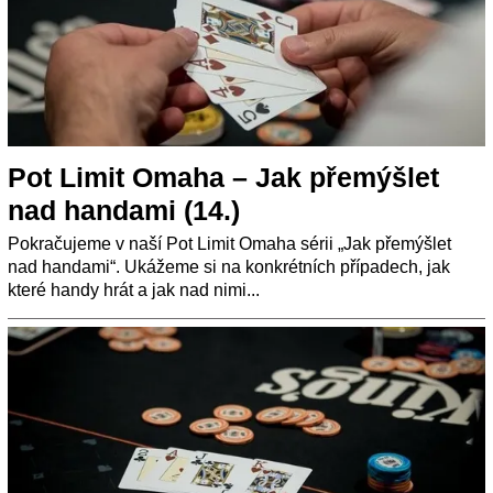
Pot Limit Omaha – Jak přemýšlet
nad handami (14.)
Pokračujeme v naší Pot Limit Omaha sérii „Jak přemýšlet
nad handami“. Ukážeme si na konkrétních případech, jak
které handy hrát a jak nad nimi...