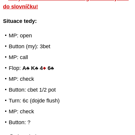
do slovníčku!
Situace tedy:
MP: open
Button (my): 3bet
MP: call
Flop:
A
K
4
6
MP: check
Button: cbet 1/2 pot
Turn: 6c (dojde flush)
MP: check
Button: ?