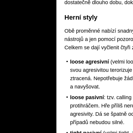
dostatečně dlouho dobu, doká
Herní styly
Obě proměnné nabízí snadný z
nástrojů a jen pomocí pozorov
Celkem se dají vyčlenit čtyři 
loose agresivní
(velmi lo
svou agresivitou terorizuj
ztracená. Nepotřebuje žád
a navyšovat.
loose pasivní
: tzv. callin
protihráčem. Hře příliš ne
agresivity. Dá se špatně od
případů nebudou silné.