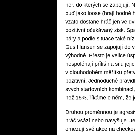
her, do kterých se zapojují.
buď jako loose (hrají hodně he
vzato dostane hráč jen ve dv
pozitivní očekávaný zisk. S
páry a podle situace také níz
Gus Hansen se zapojují do ví
výhodné. Přesto je velice ús
nespoléhají příliš na sílu jeji
v dlouhodobém měřítku přetvá
pozitivní. Jednoduché pravidlo
svých startovních kombinací,
než 15%, říkáme o něm, že je
Druhou proměnnou je agresivi
hráč vsází nebo navyšuje. Je
omezují své akce na checková