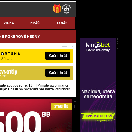
VIDEA
HRÁČI
O NÁS
NE POKEROVÉ HERNY
Začni hrát
Začni hrát
ajte zodpovědně. 18+ | Ministerstvo financí
ruje: Účastí na hazardní hře může vzniknout
!