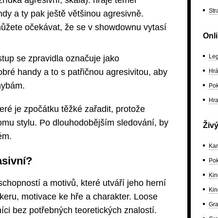
 zřídka agresivní, skála): hraje téměř
Str
dy a ty pak ještě většinou agresivně.
můžete očekávat, že se v showdownu vytasí
Onl
Leg
stup se zpravidla označuje jako
obré handy a to s patřičnou agresivitou, aby
Hrá
hybám.
Pok
Hra
eré je zpočátku těžké zařadit, protože
omu stylu. Po dlouhodobějším sledování, by
Živ
ém.
Kam
asivní?
Pok
Kin
chopností a motivů, které utváří jeho herní
Kin
okeru, motivace ke hře a charakter. Loose
Gra
íci bez potřebných teoretických znalostí.