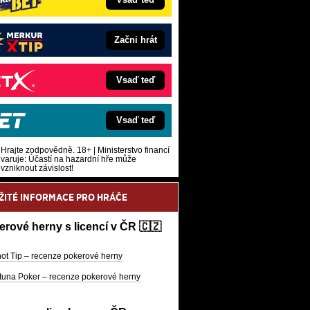
Začni hrát
Vsaď teď
Vsaď teď
Hrajte zodpovědně. 18+ | Ministerstvo financí
varuje: Účastí na hazardní hře může
vzniknout závislost!
ŽITÉ INFORMACE PRO HRÁČE
erové herny s licencí v ČR 🇨🇿
ot Tip – recenze pokerové herny
tuna Poker – recenze pokerové herny