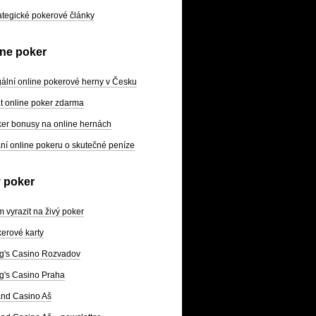
ategické pokerové články
ine poker
ální online pokerové herny v Česku
t online poker zdarma
er bonusy na online hernách
ní online pokeru o skutečné peníze
ý poker
 vyrazit na živý poker
erové karty
g's Casino Rozvadov
g's Casino Praha
nd Casino Aš