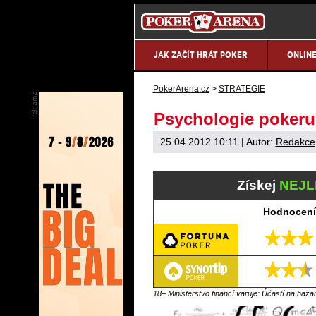
JAK ZAČÍT HRÁT POKER
ONLIN
PokerArena.cz
>
STRATEGIE
Psychologie pokeru 
25.04.2012 10:11
| Autor:
Redakce
Získej
NEJL
Hodnocení
18+ Ministerstvo financí varuje: Účastí na haza