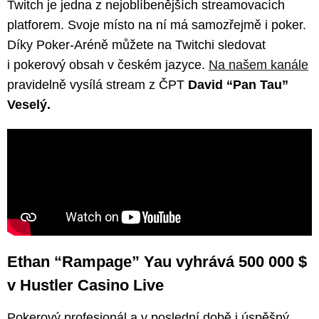
Twitch je jedna z nejoblíbenějších streamovacích
platforem. Svoje místo na ní má samozřejmě i poker.
Díky Poker-Aréně můžete na Twitchi sledovat
i pokerový obsah v českém jazyce.
Na našem kanále
pravidelně vysílá stream z ČPT
David “Pan Tau”
Veselý.
Ethan “Rampage” Yau vyhrává 500 000 $
v Hustler Casino Live
Pokerový profesionál a v poslední době i úspěšný