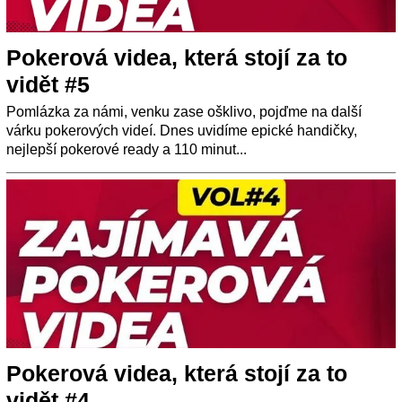
Pokerová videa, která stojí za to
vidět #5
Pomlázka za námi, venku zase ošklivo, pojďme na další
várku pokerových videí. Dnes uvidíme epické handičky,
nejlepší pokerové ready a 110 minut...
Pokerová videa, která stojí za to
vidět #4