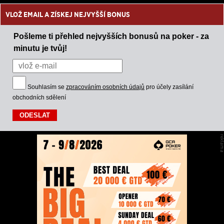
VLOŽ EMAIL A ZÍSKEJ NEJVYŠŠÍ BONUS
Pošleme ti přehled nejvyšších bonusů na poker - za
minutu je tvůj!
Souhlasím se
zpracováním osobních údajů
pro účely zasílání
obchodních sdělení