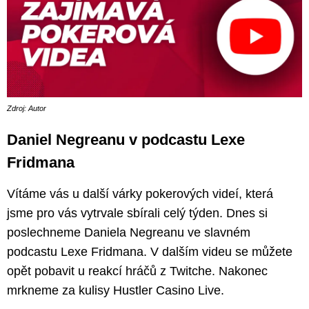
Zdroj: Autor
Daniel Negreanu v podcastu Lexe
Fridmana
Vítáme vás u další várky pokerových videí, která
jsme pro vás vytrvale sbírali celý týden. Dnes si
poslechneme Daniela Negreanu ve slavném
podcastu Lexe Fridmana. V dalším videu se můžete
opět pobavit u reakcí hráčů z Twitche. Nakonec
mrkneme za kulisy Hustler Casino Live.