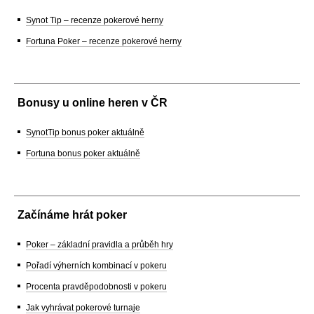
Synot Tip – recenze pokerové herny
Fortuna Poker – recenze pokerové herny
Bonusy u online heren v ČR
SynotTip bonus poker aktuálně
Fortuna bonus poker aktuálně
Začínáme hrát poker
Poker – základní pravidla a průběh hry
Pořadí výherních kombinací v pokeru
Procenta pravděpodobnosti v pokeru
Jak vyhrávat pokerové turnaje