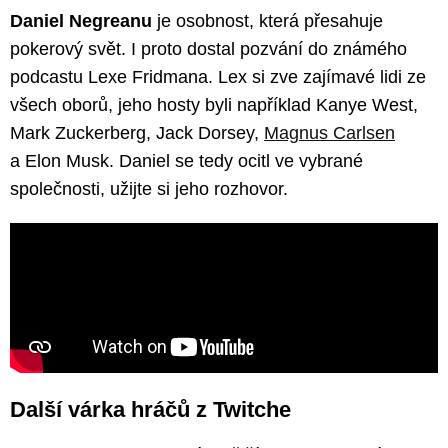
Daniel Negreanu
je osobnost, která přesahuje
pokerový svět. I proto dostal pozvání do známého
podcastu Lexe Fridmana. Lex si zve zajímavé lidi ze
všech oborů, jeho hosty byli například Kanye West,
Mark Zuckerberg, Jack Dorsey,
Magnus Carlsen
a Elon Musk. Daniel se tedy ocitl ve vybrané
společnosti, užijte si jeho rozhovor.
Další várka hráčů z Twitche