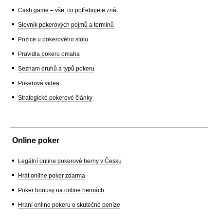
Cash game – vše, co potřebujete znát
Slovník pokerových pojmů a termínů
Pozice u pokerového stolu
Pravidla pokeru omaha
Seznam druhů a typů pokeru
Pokerová videa
Strategické pokerové články
Online poker
Legální online pokerové herny v Česku
Hrát online poker zdarma
Poker bonusy na online hernách
Hraní online pokeru o skutečné peníze