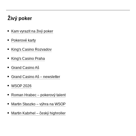
Živý poker
Kam vyrazit na živý poker
Pokerové karty
King's Casino Rozvadov
King's Casino Praha
Grand Casino Aš
Grand Casino Aš – newsletter
WSOP 2026
Roman Hrabec – pokerový talent
Martin Staszko – výhra na WSOP
Martin Kabrhel – český highroller