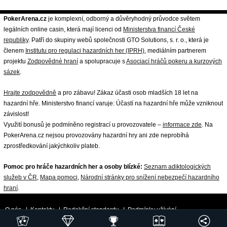
PokerArena.cz
je komplexní, odborný a důvěryhodný průvodce světem
legálních online casin, která mají licenci od
Ministerstva financí České
republiky
. Patří do skupiny webů společnosti GTO Solutions, s. r. o., která je
členem
Institutu pro regulaci hazardních her (IPRH)
, mediálním partnerem
projektu
Zodpovědné hraní
a spolupracuje s
Asociací hráčů pokeru a kurzových
sázek
.
Hrajte zodpovědně
a pro zábavu! Zákaz účasti osob mladších 18 let na
hazardní hře. Ministerstvo financí varuje: Účastí na hazardní hře může vzniknout
závislost!
Využití bonusů je podmíněno registrací u provozovatele –
informace zde
. Na
PokerArena.cz nejsou provozovány hazardní hry ani zde neprobíhá
zprostředkování jakýchkoliv plateb.
Pomoc pro hráče hazardních her a osoby blízké:
Seznam adiktologických
služeb v ČR
,
Mapa pomoci
,
Národní stránky pro snížení nebezpečí hazardního
hraní
.
O nás
|
Kontakty
|
Redakční standardy
|
Podmínky užívání
|
Zpracování osobních údajů a cookies
|
18+ Zodpovědné hraní
| ©