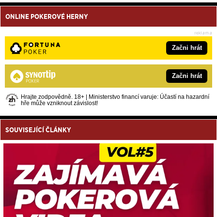
ONLINE POKEROVÉ HERNY
Začni hrát
Začni hrát
Hrajte zodpovědně. 18+ | Ministerstvo financí varuje: Účastí na hazardní
hře může vzniknout závislost!
SOUVISEJÍCÍ ČLÁNKY