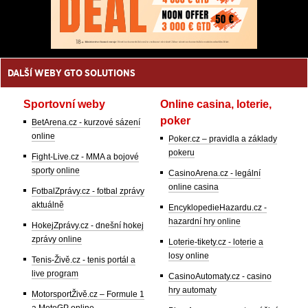
DALŠÍ WEBY GTO SOLUTIONS
Sportovní weby
Online casina, loterie,
poker
BetArena.cz - kurzové sázení
online
Poker.cz – pravidla a základy
pokeru
Fight-Live.cz - MMA a bojové
sporty online
CasinoArena.cz - legální
online casina
FotbalZprávy.cz - fotbal zprávy
aktuálně
EncyklopedieHazardu.cz -
hazardní hry online
HokejZprávy.cz - dnešní hokej
zprávy online
Loterie-tikety.cz - loterie a
losy online
Tenis-Živě.cz - tenis portál a
live program
CasinoAutomaty.cz - casino
hry automaty
MotorsportŽivě.cz – Formule 1
a MotoGP online