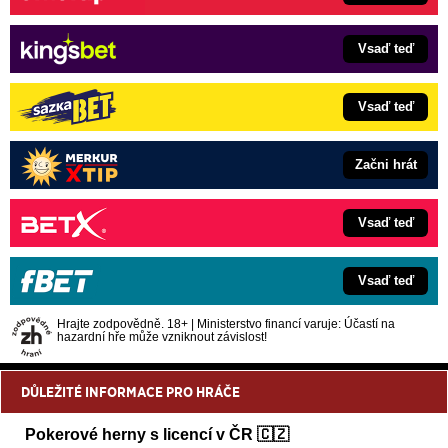
Vsaď teď
Vsaď teď
Začni hrát
Vsaď teď
Vsaď teď
Hrajte zodpovědně. 18+ | Ministerstvo financí varuje: Účastí na
hazardní hře může vzniknout závislost!
DŮLEŽITÉ INFORMACE PRO HRÁČE
Pokerové herny s licencí v ČR 🇨🇿