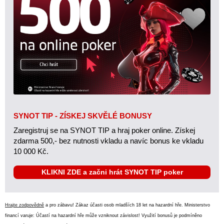
SYNOT TIP - ZÍSKEJ SKVĚLÉ BONUSY
Zaregistruj se na SYNOT TIP a hraj poker online. Získej
zdarma 500,- bez nutnosti vkladu a navíc bonus ke vkladu
10 000 Kč.
KLIKNI ZDE a začni hrát SYNOT TIP poker
Hrajte zodpovědně
a pro zábavu! Zákaz účasti osob mladších 18 let na hazardní hře. Ministerstvo
financí varuje: Účastí na hazardní hře může vzniknout závislost! Využití bonusů je podmíněno