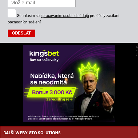
Souhlasím se
zpracováním osobních údajů
pro účely zasílání
obchodních sdělení
DALŠÍ WEBY GTO SOLUTIONS