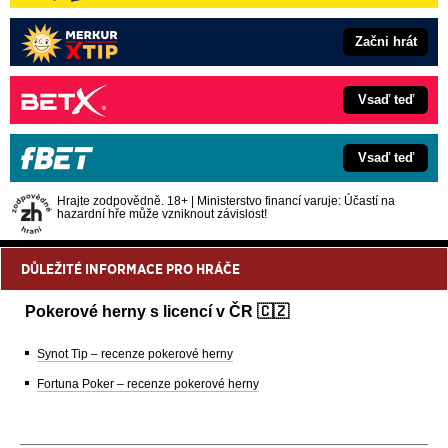
Začni hrát
Vsaď teď
Vsaď teď
Hrajte zodpovědně. 18+ | Ministerstvo financí varuje: Účastí na
hazardní hře může vzniknout závislost!
DŮLEŽITÉ INFORMACE PRO HRÁČE
Pokerové herny s licencí v ČR 🇨🇿
Synot Tip – recenze pokerové herny
Fortuna Poker – recenze pokerové herny