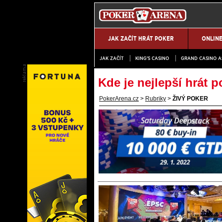
JAK ZAČÍT HRÁT POKER
ONLIN
JAK ZAČÍT
KING'S CASINO
GRAND CASINO A
Kde je nejlepší hrát p
PokerArena.cz
>
Rubriky
>
ŽIVÝ POKER