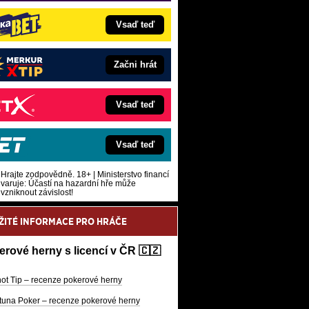
Vsaď teď
Začni hrát
Vsaď teď
Vsaď teď
Hrajte zodpovědně. 18+ | Ministerstvo financí
varuje: Účastí na hazardní hře může
vzniknout závislost!
ŽITÉ INFORMACE PRO HRÁČE
erové herny s licencí v ČR 🇨🇿
ot Tip – recenze pokerové herny
tuna Poker – recenze pokerové herny