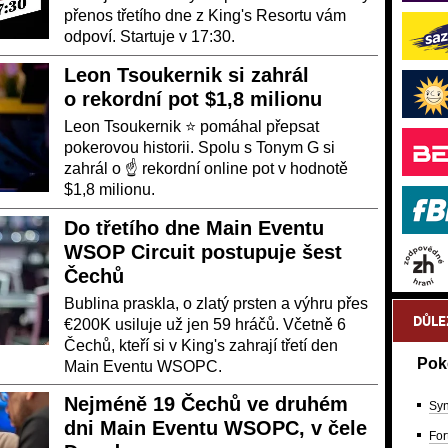
přenos třetího dne z King's Resortu vám
odpoví. Startuje v 17:30.
Leon Tsoukernik si zahrál
o rekordní pot $1,8 milionu
Leon Tsoukernik ⭐ pomáhal přepsat
pokerovou historii. Spolu s Tonym G si
zahrál o ☝ rekordní online pot v hodnotě
$1,8 milionu.
Do třetího dne Main Eventu
WSOP Circuit postupuje šest
Čechů
Bublina praskla, o zlatý prsten a výhru přes
DŮLE
€200K usiluje už jen 59 hráčů. Včetně 6
Čechů, kteří si v King's zahrají třetí den
Pok
Main Eventu WSOPC.
Nejméně 19 Čechů ve druhém
Syn
dni Main Eventu WSOPC, v čele
For