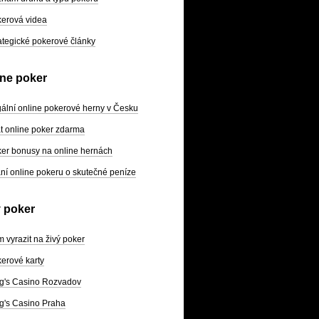
erová videa
ategické pokerové články
ine poker
ální online pokerové herny v Česku
t online poker zdarma
er bonusy na online hernách
ní online pokeru o skutečné peníze
ý poker
 vyrazit na živý poker
erové karty
g's Casino Rozvadov
g's Casino Praha