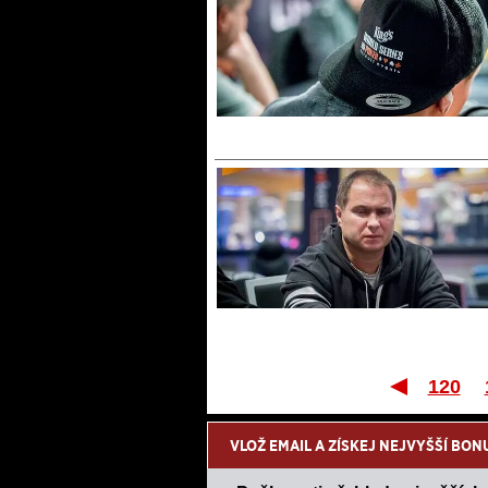
120
VLOŽ EMAIL A ZÍSKEJ NEJVYŠŠÍ BON