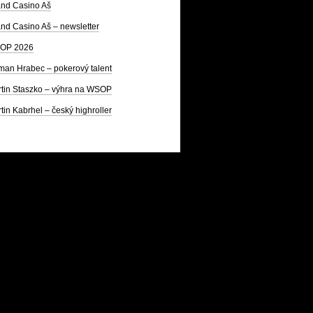
nd Casino Aš
nd Casino Aš – newsletter
OP 2026
an Hrabec – pokerový talent
tin Staszko – výhra na WSOP
tin Kabrhel – český highroller