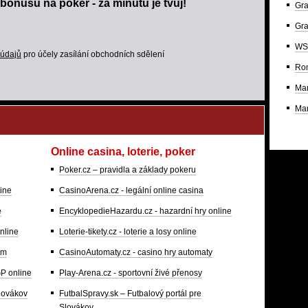
bonusů na poker - za minutu je tvůj!
Gra
Gra
WS
 údajů
pro účely zasílání obchodních sdělení
Rom
Mar
Mar
Online casina, loterie, poker
Poker.cz – pravidla a základy pokeru
line
CasinoArena.cz - legální online casina
ě
EncyklopedieHazardu.cz - hazardní hry online
nline
Loterie-tikety.cz - loterie a losy online
am
CasinoAutomaty.cz - casino hry automaty
GP online
Play-Arena.cz - sportovní živé přenosy
Slovákov
FutbalSpravy.sk – Futbalový portál pre
Slovákov