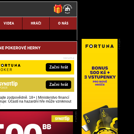
VIDEA
HRÁČI
O NÁS
NE POKEROVÉ HERNY
Začni hrát
Začni hrát
ajte zodpovědně. 18+ | Ministerstvo financí
ruje: Účastí na hazardní hře může vzniknout
!