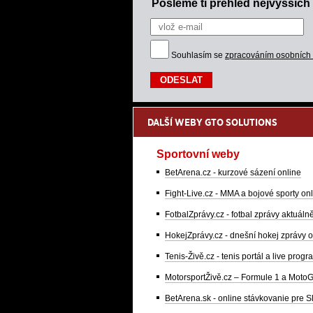
Pošleme ti přehled nejvyšších 
Souhlasím se
zpracováním osobních
DALŠÍ WEBY GTO SOLUTIONS
Sportovní weby
BetArena.cz - kurzové sázení online
Fight-Live.cz - MMA a bojové sporty on
FotbalZprávy.cz - fotbal zprávy aktuáln
HokejZprávy.cz - dnešní hokej zprávy o
Tenis-Živě.cz - tenis portál a live progr
MotorsportŽivě.cz – Formule 1 a Moto
BetArena.sk - online stávkovanie pre 