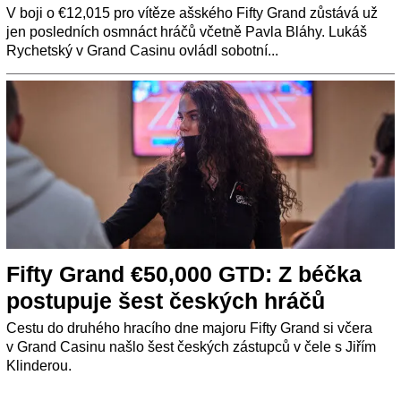
V boji o €12,015 pro vítěze ašského Fifty Grand zůstává už
jen posledních osmnáct hráčů včetně Pavla Bláhy. Lukáš
Rychetský v Grand Casinu ovládl sobotní...
Fifty Grand €50,000 GTD: Z béčka
postupuje šest českých hráčů
Cestu do druhého hracího dne majoru Fifty Grand si včera
v Grand Casinu našlo šest českých zástupců v čele s Jiřím
Klinderou.