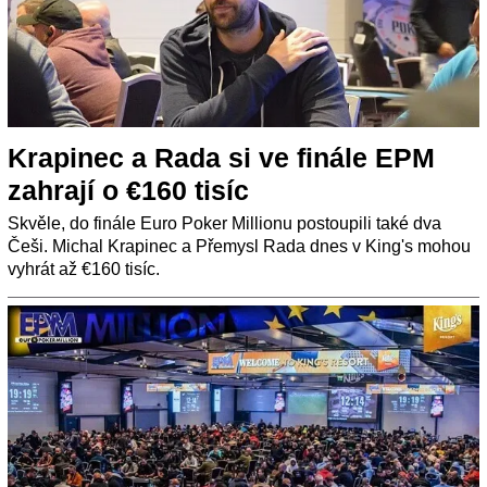
Krapinec a Rada si ve finále EPM
zahrají o €160 tisíc
Skvěle, do finále Euro Poker Millionu postoupili také dva
Češi. Michal Krapinec a Přemysl Rada dnes v King's mohou
vyhrát až €160 tisíc.