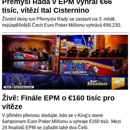
Přemysl Rada v EPM vyhrál €66
tisíc, vítězí Ital Cisternino
Životní deep run Přemysla Rady se zastavil na 3. místě,
nejúspěšnější Čech Euro Poker Millionu vyhrává €66.230.
Živě: Finále EPM o €160 tisíc pro
vítěze
V přímém přenosu sledujte, kdo se v King's stane
šampionem Euro Poker Millionu a vyhraje €160 tisíc. Mezi
24 finalistů EPM se zařadili také dva Češi.