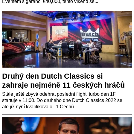
Eventem s garancí €40,000, tento víkend se...
Druhý den Dutch Classics si
zahraje nejméně 11 českých hráčů
Stále ještě zbývá odehrát poslední flight, turbo den 1F
startuje v 11:00. Do druhého dne Dutch Classics 2022 se
ale již nyní kvalifikovalo 11 Čechů.