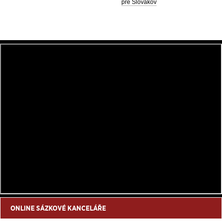
pre Slovákov
ONLINE SÁZKOVÉ KANCELÁŘE