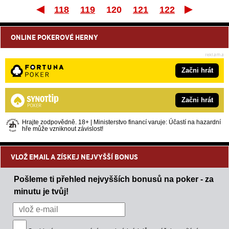
118
119
120
121
122
První
ONLINE POKEROVÉ HERNY
Začni hrát
Začni hrát
Hrajte zodpovědně. 18+ | Ministerstvo financí varuje: Účastí na hazardní
hře může vzniknout závislost!
VLOŽ EMAIL A ZÍSKEJ NEJVYŠŠÍ BONUS
Pošleme ti přehled nejvyšších bonusů na poker - za
minutu je tvůj!