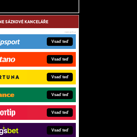
NE SÁZKOVÉ KANCELÁŘE
Vsaď teď
Vsaď teď
Vsaď teď
Vsaď teď
Vsaď teď
Vsaď teď