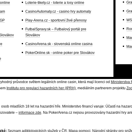
Gra
 online
Loterie-tikety.cz - loterie a losy online
Gra
gram
CasinoAutomaty.cz - casino hry automaty
WS
oGP
Play-Arena.cz - sportovní živé přenosy
Rom
FutbalSpravy.sk – Futbalový portál pre
 Slovákov
Slovákov
Mar
re
CasinoArena.sk - slovenská online casina
Mar
PokerOnline.sk - online poker pre Slovákov
e
yhodný průvodce světem legálních online casin, která mají licenci od
Ministerstva 
lenem
Institutu pro regulaci hazardních her (IPRH)
, mediálním partnerem projektu
Zod
osob mladších 18 let na hazardní hře. Ministerstvo financí varuje: Účastí na hazar
vozovatele –
informace zde
. Na PokerArena.cz nejsou provozovány hazardní hry ani
ízké:
Seznam adiktologických služeb v ČR
,
Mapa pomoci
,
Národní stránky pro sní