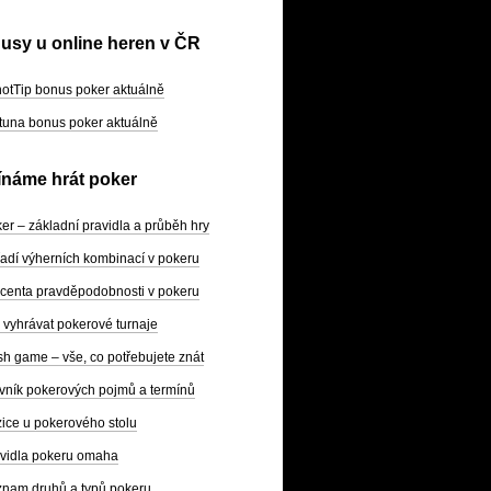
usy u online heren v ČR
otTip bonus poker aktuálně
tuna bonus poker aktuálně
ínáme hrát poker
er – základní pravidla a průběh hry
adí výherních kombinací v pokeru
centa pravděpodobnosti v pokeru
 vyhrávat pokerové turnaje
h game – vše, co potřebujete znát
vník pokerových pojmů a termínů
ice u pokerového stolu
vidla pokeru omaha
nam druhů a typů pokeru