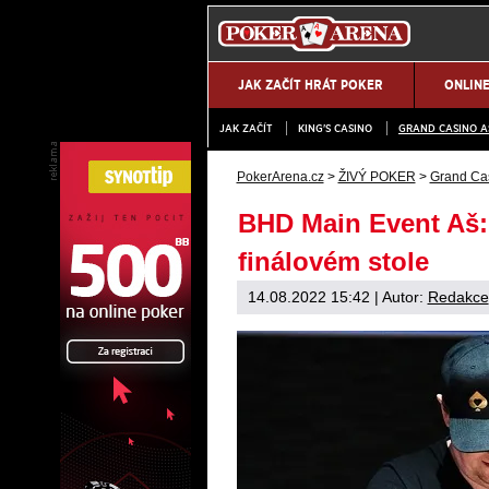
JAK ZAČÍT HRÁT POKER
ONLIN
JAK ZAČÍT
KING'S CASINO
GRAND CASINO A
PokerArena.cz
>
ŽIVÝ POKER
>
Grand Ca
BHD Main Event Aš: 
finálovém stole
14.08.2022 15:42
| Autor:
Redakce