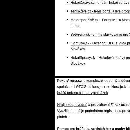
HokejZprávy.cz - dnešní hokej zprávy
Tenis-Živě.cz - tenis portál a live pro
MotorsportŽivě.cz – Formule 1 a Mot
online
BetArena.sk - online stávkovanie pre
FightLive.sk - Oktagon, UFC a MMA p
Slovákov
HokejSpravy.sk – Hokejové správy pr
Slovákov
PokerArena.cz
je komplexní, odborný a důvěr
společnosti GTO Solutions, s. r. o., která je č
hráčů pokeru a kurzových sázek
.
Hrajte zodpovědně
a pro zábavu! Zákaz účasti 
Využití bonusů je podmíněno registrací u pro
plateb.
Pomoc pro hráče hazardních her a osoby bl