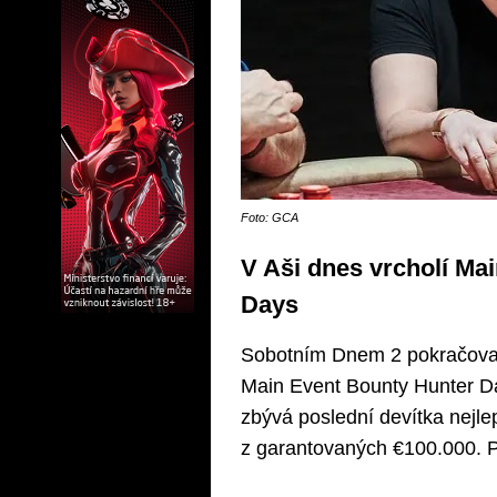
Foto: GCA
V Aši dnes vrcholí Ma
Days
Sobotním Dnem 2 pokračoval 
Main Event Bounty Hunter Da
zbývá poslední devítka nejlep
z garantovaných €100.000. P