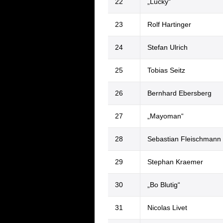
22
„Lucky“
23
Rolf Hartinger
24
Stefan Ulrich
25
Tobias Seitz
26
Bernhard Ebersberg
27
„Mayoman“
28
Sebastian Fleischmann
29
Stephan Kraemer
30
„Bo Blutig“
31
Nicolas Livet