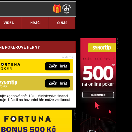
VIDEA
HRÁČI
O NÁS
NE POKEROVÉ HERNY
Začni hrát
Začni hrát
ajte zodpovědně. 18+ | Ministerstvo financí
ruje: Účastí na hazardní hře může vzniknout
!