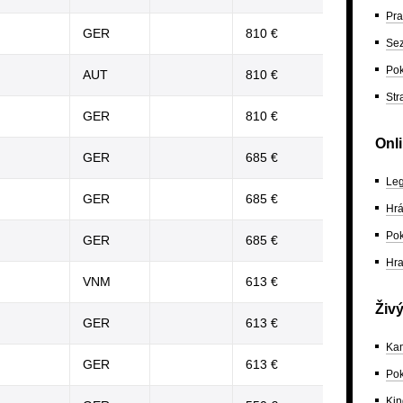
Pra
GER
810 €
Sez
Pok
AUT
810 €
Str
GER
810 €
Onl
GER
685 €
Leg
GER
685 €
Hrá
Pok
GER
685 €
Hra
VNM
613 €
Živ
GER
613 €
Kam
GER
613 €
Pok
Kin