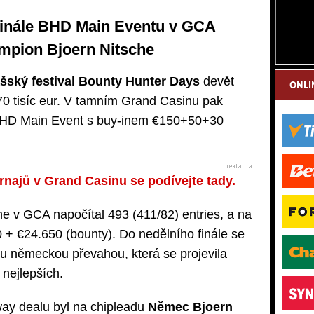
finále BHD Main Eventu v GCA
ampion Bjoern Nitsche
šský festival Bounty Hunter Days
devět
ONLI
70 tisíc eur. V tamním Grand Casinu pak
 BHD Main Event s buy-inem €150+50+30
najů v Grand Casinu se podívejte tady.
ne v GCA napočítal 493 (411/82) entries, a na
 + €24.650 (bounty). Do nedělního finále se
ou německou převahou, která se projevila
nejlepších.
y dealu byl na chipleadu
Němec Bjoern