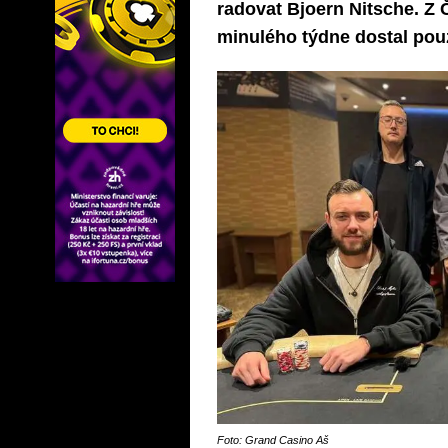
radovat Bjoern Nitsche. Z 
minulého týdne dostal pouz
Foto: Grand Casino Aš