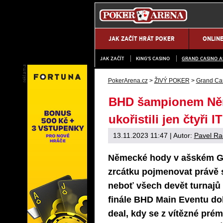
JAK ZAČÍT HRÁT POKER
ONLIN
JAK ZAČÍT
KING'S CASINO
GRAND CASINO A
PokerArena.cz
>
ŽIVÝ POKER
>
Grand Ca
BHD šampionem Něme
ukořistili jen čtyři I
13.11.2023 11:47
| Autor:
Pavel Ra
Německé hody v ašském Gra
zrcátku pojmenovat právě 
neboť všech devět turnajů 
finále BHD Main Eventu do
deal, kdy se z vítězné pré