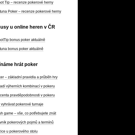
ot Tip – recenze pokerové herny
tuna Poker – recenze pokerové herny
usy u online heren v ČR
otTip bonus poker aktuálně
tuna bonus poker aktuálně
ínáme hrát poker
er – základní pravidla a průběh hry
adí výherních kombinací v pokeru
centa pravděpodobnosti v pokeru
 vyhrávat pokerové turnaje
h game – vše, co potřebujete znát
vník pokerových pojmů a termínů
ice u pokerového stolu