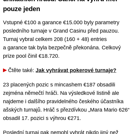
pouze jeden
Vstupné €100 a garance €15.000 byly parametry
posledního turnaje v Grand Casinu před pauzou.
Turnaj vybral celkem 208 (160 + 48) entries
a garance tak byla bezpečně překonána. Celkový
prize pool činil €18.720.
Čtěte také:
Jak vyhrávat pokerové turnaje?
23 placených pozic s mincashem €187 obsadili
zejména němečtí hráči. Na výsledkové listině ale
najdeme i dalšího pravidelného českého účastníka
ašských turnajů. Hráč s přezdívkou „Mara Mario 626“
obsadil 17. pozici s výhrou €271.
Poslední turnaj pak nemohl vyhrát nikdo jiný než