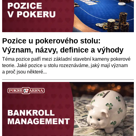
Pozice u pokerového stolu:
Význam, názvy, definice a výhody
Téma pozice patří mezi základní stavební kameny pokerové
teorie. Jaké pozice u stolu rozeznáváme, jaký mají význam
a proč jsou některé...