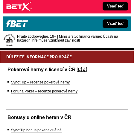
Vsaď teď
Vsaď teď
Hrajte zodpovědně. 18+ | Ministerstvo financí varuje: Účastí na
hazardní hře může vzniknout závislost!
DŮLEŽITÉ INFORMACE PRO HRÁČE
Pokerové herny s licencí v ČR 🇨🇿
Synot Tip – recenze pokerové herny
Fortuna Poker – recenze pokerové herny
Bonusy u online heren v ČR
SynotTip bonus poker aktuálně