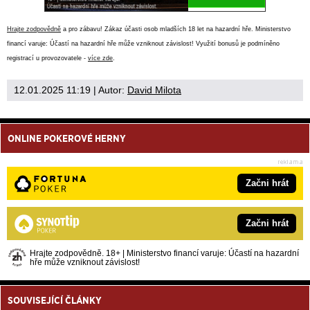
Hrajte zodpovědně
a pro zábavu! Zákaz účasti osob mladších 18 let na hazardní hře. Ministerstvo
financí varuje: Účastí na hazardní hře může vzniknout závislost! Využití bonusů je podmíněno
registrací u provozovatele -
více zde
.
12.01.2025 11:19
| Autor:
David Milota
ONLINE POKEROVÉ HERNY
Začni hrát
Začni hrát
Hrajte zodpovědně. 18+ | Ministerstvo financí varuje: Účastí na hazardní
hře může vzniknout závislost!
SOUVISEJÍCÍ ČLÁNKY