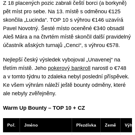
Z 18 placených pozic zabrali čeští borci (a borkyně)
pět míst pro sebe. Na 13. místě s odměnou €125
skončila „Lucinda“. TOP 10 s výhrou €146 uzavírá
Pavel Novotný. Šesté místo oceněné €340 obsadil
Aleš Mára a na čtvrtém místě skončil další pravidelný
účastník ašských turnajů „Cenci“, s výhrou €578.
Nejlepší český výsledek vybojoval „Unavenej“ na
třetím místě. Jeho
pokerový bankroll
narostl o €748
a v tomto týdnu to zdaleka nebyl poslední příspěvek.
Ke všem výhrám náleží ještě bounty odměny, které
ale nebyly zvěřejněny.
Warm Up Bounty – TOP 10 + CZ
Poř.
Jméno
Přezdívka
Země
Výhr