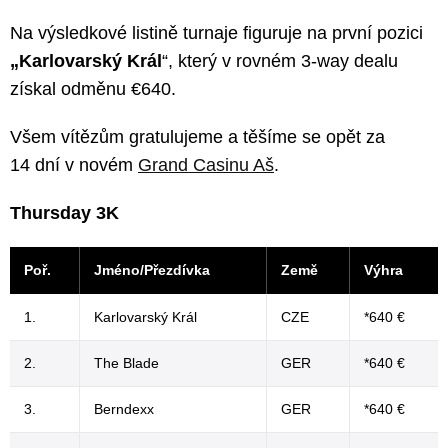
Na výsledkové listině turnaje figuruje na první pozici
„Karlovarský Král
“, který v rovném 3-way dealu
získal odměnu €640.
Všem vítězům gratulujeme a těšíme se opět za
14 dní v novém
Grand Casinu Aš
.
Thursday 3K
Poř.
Jméno/Přezdívka
Země
Výhra
1.
Karlovarský Král
CZE
*640 €
2.
The Blade
GER
*640 €
3.
Berndexx
GER
*640 €