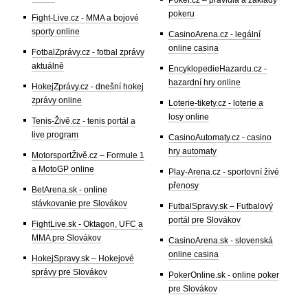
Poker.cz – pravidla a základy
pokeru
Fight-Live.cz - MMA a bojové
sporty online
CasinoArena.cz - legální
online casina
FotbalZprávy.cz - fotbal zprávy
aktuálně
EncyklopedieHazardu.cz -
hazardní hry online
HokejZprávy.cz - dnešní hokej
zprávy online
Loterie-tikety.cz - loterie a
losy online
Tenis-Živě.cz - tenis portál a
live program
CasinoAutomaty.cz - casino
hry automaty
MotorsportŽivě.cz – Formule 1
a MotoGP online
Play-Arena.cz - sportovní živé
přenosy
BetArena.sk - online
stávkovanie pre Slovákov
FutbalSpravy.sk – Futbalový
portál pre Slovákov
FightLive.sk - Oktagon, UFC a
MMA pre Slovákov
CasinoArena.sk - slovenská
online casina
HokejSpravy.sk – Hokejové
správy pre Slovákov
PokerOnline.sk - online poker
pre Slovákov