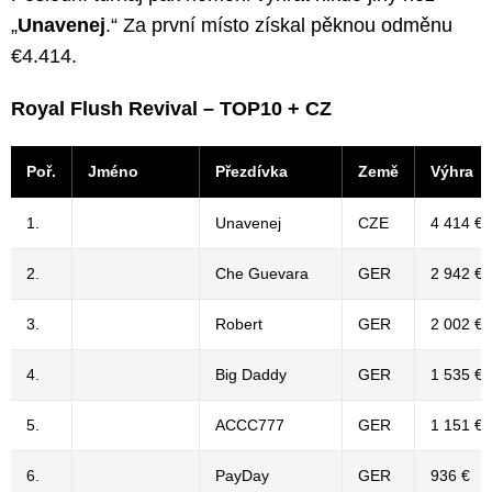
„
Unavenej
.“ Za první místo získal pěknou odměnu
€4.414.
Royal Flush Revival – TOP10 + CZ
Poř.
Jméno
Přezdívka
Země
Výhra
1.
Unavenej
CZE
4 414 €
2.
Che Guevara
GER
2 942 €
3.
Robert
GER
2 002 €
4.
Big Daddy
GER
1 535 €
5.
ACCC777
GER
1 151 €
6.
PayDay
GER
936 €