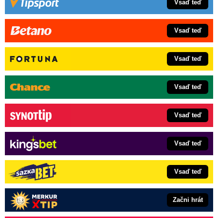
Vsaď teď
Vsaď teď
Vsaď teď
Vsaď teď
Vsaď teď
Vsaď teď
Vsaď teď
Začni hrát