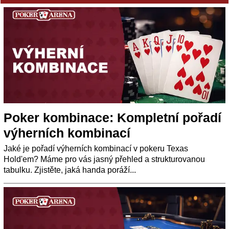
Poker kombinace: Kompletní pořadí
výherních kombinací
Jaké je pořadí výherních kombinací v pokeru Texas
Hold'em? Máme pro vás jasný přehled a strukturovanou
tabulku. Zjistěte, jaká handa poráží...