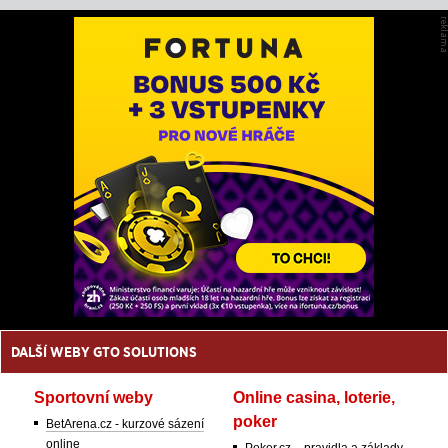
DALŠÍ WEBY GTO SOLUTIONS
Sportovní weby
Online casina, loterie,
poker
BetArena.cz - kurzové sázení
online