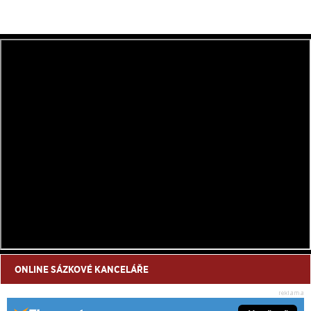
ONLINE SÁZKOVÉ KANCELÁŘE