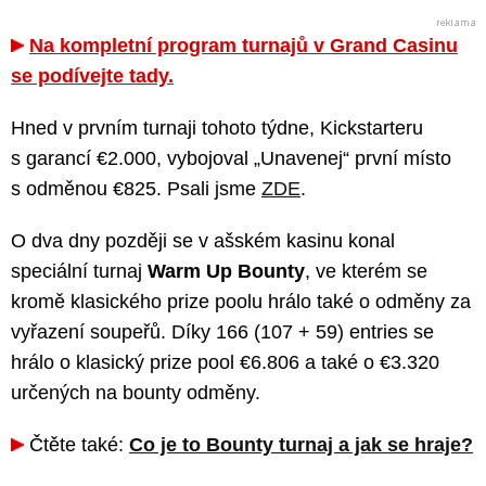
Na kompletní program turnajů v Grand Casinu
se podívejte tady.
Hned v prvním turnaji tohoto týdne, Kickstarteru
s garancí €2.000, vybojoval „Unavenej“ první místo
s odměnou €825. Psali jsme
ZDE
.
O dva dny později se v ašském kasinu konal
speciální turnaj
Warm Up Bounty
, ve kterém se
kromě klasického prize poolu hrálo také o odměny za
vyřazení soupeřů. Díky 166 (107 + 59) entries se
hrálo o klasický prize pool €6.806 a také o €3.320
určených na bounty odměny.
Čtěte také:
Co je to Bounty turnaj a jak se hraje?