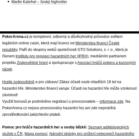
Martin Kabrhel – český highroller
PokerArena.cz
je komplexní, odborný a důvěryhodný průvodce světem
legálních online casin, která mají licenci od
Ministerstva financí České
republiky
. Patří do skupiny webů společnosti GTO Solutions, s. r. o., která je
členem
Institutu pro regulaci hazardních her (IPRH)
, mediálním partnerem
projektu
Zodpovědné hraní
a spolupracuje s
Asociací hráčů pokeru a kurzových
sázek
.
Hrajte zodpovědně
a pro zábavu! Zákaz účasti osob mladších 18 let na
hazardní hře. Ministerstvo financí varuje: Účastí na hazardní hře může vzniknout
závislost!
Využití bonusů je podmíněno registrací u provozovatele –
informace zde
. Na
PokerArena.cz nejsou provozovány hazardní hry ani zde neprobíhá
zprostředkování jakýchkoliv plateb.
Pomoc pro hráče hazardních her a osoby blízké:
Seznam adiktologických
služeb v ČR
,
Mapa pomoci
,
Národní stránky pro snížení nebezpečí hazardního