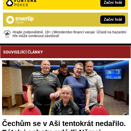
Začni hrát
Začni hrát
Hrajte zodpovědně. 18+ | Ministerstvo financí varuje: Účastí na hazardní
hře může vzniknout závislost!
SOUVISEJÍCÍ ČLÁNKY
Čechům se v Aši tentokrát nedařilo.