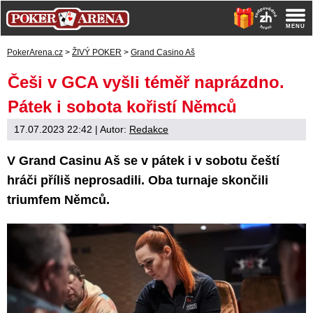
PokerArena.cz
>
ŽIVÝ POKER
>
Grand Casino Aš
Češi v GCA vyšli téměř naprázdno.
Pátek i sobota kořistí Němců
17.07.2023 22:42
| Autor:
Redakce
V Grand Casinu Aš se v pátek i v sobotu čeští
hráči příliš neprosadili. Oba turnaje skončili
triumfem Němců.