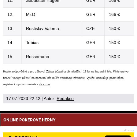
11.
Sebastian Hagen
GER
166 €
12.
Mr.D
GER
166 €
13.
Rostislav Valenta
CZE
150 €
14.
Tobias
GER
150 €
15.
Rossomaha
GER
150 €
Hrajte zodpovědně
a pro zábavu! Zákaz účasti osob mladších 18 let na hazardní hře. Ministerstvo
financí varuje: Účastí na hazardní hře může vzniknout závislost! Využití bonusů je podmíněno
registrací u provozovatele -
více zde
.
17.07.2023 22:42
| Autor:
Redakce
ONLINE POKEROVÉ HERNY