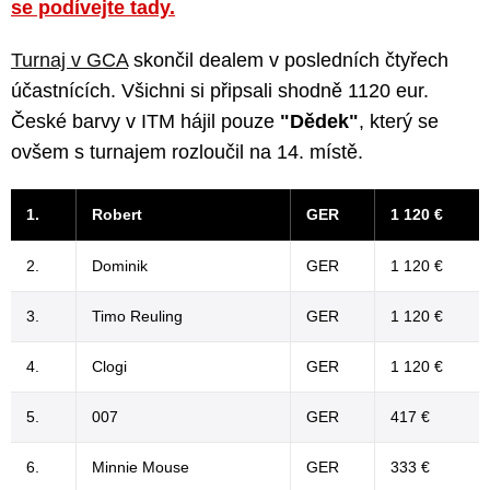
se podívejte tady.
Turnaj v GCA
skončil dealem v posledních čtyřech
účastnících. Všichni si připsali shodně 1120 eur.
České barvy v ITM hájil pouze
"Dědek"
, který se
ovšem s turnajem rozloučil na 14. místě.
1.
Robert
GER
1 120 €
2.
Dominik
GER
1 120 €
3.
Timo Reuling
GER
1 120 €
4.
Clogi
GER
1 120 €
5.
007
GER
417 €
6.
Minnie Mouse
GER
333 €