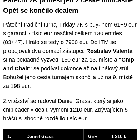
Páteční 7K přinesl jen 2 české mincashe.
Opět se končilo dealem
Páteční tradiční turnaj Friday 7K s buy-inem 61+9 eur
s garancí 7 tisíc eur nasčítal celkem 130 entries
(83+47). Hrálo se tedy o 7930 eur. Do ITM se
probojovali dva domací zástupci.
Rostislav Valenta
si na pokladně vyzvedl 150 eur za 13. místo a
"Chip
and Chair"
se podíval dokonce až na finálový stůl.
Bohužel jeho cesta turnajem skončila už na 9. místě
za 198 eur.
Z vítězství se radoval Daniel Grass, který si jako
chipleader v dealu vymohl 1210 eur. Zbývajících 5
hráčů si shodně rozdělilo tisíc eur.
1.
Daniel Grass
GER
1 210 €