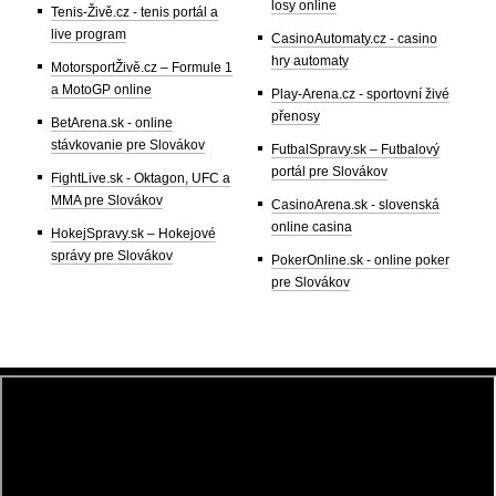
losy online
Tenis-Živě.cz - tenis portál a
live program
CasinoAutomaty.cz - casino
hry automaty
MotorsportŽivě.cz – Formule 1
a MotoGP online
Play-Arena.cz - sportovní živé
přenosy
BetArena.sk - online
stávkovanie pre Slovákov
FutbalSpravy.sk – Futbalový
portál pre Slovákov
FightLive.sk - Oktagon, UFC a
MMA pre Slovákov
CasinoArena.sk - slovenská
online casina
HokejSpravy.sk – Hokejové
správy pre Slovákov
PokerOnline.sk - online poker
pre Slovákov