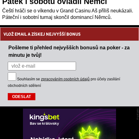
Pátek i sobotu ovládli Němci
Čeští hráči se o víkendu v Grand Casinu Aš příliš neukázali.
Páteční i sobotní turnaj skončil dominancí Němců.
VLOŽ EMAIL A ZÍSKEJ NEJVYŠŠÍ BONUS
Pošleme ti přehled nejvyšších bonusů na poker - za
minutu je tvůj!
Souhlasím se
zpracováním osobních údajů
pro účely zasílání
obchodních sdělení