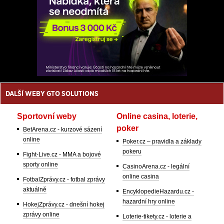
DALŠÍ WEBY GTO SOLUTIONS
Sportovní weby
Online casina, loterie,
poker
BetArena.cz - kurzové sázení
online
Poker.cz – pravidla a základy
pokeru
Fight-Live.cz - MMA a bojové
sporty online
CasinoArena.cz - legální
online casina
FotbalZprávy.cz - fotbal zprávy
aktuálně
EncyklopedieHazardu.cz -
hazardní hry online
HokejZprávy.cz - dnešní hokej
zprávy online
Loterie-tikety.cz - loterie a