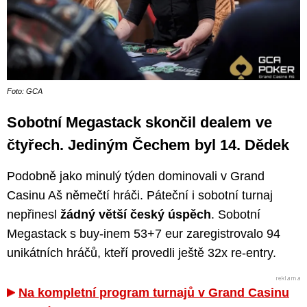
Foto: GCA
Sobotní Megastack skončil dealem ve
čtyřech. Jediným Čechem byl 14. Dědek
Podobně jako minulý týden dominovali v Grand
Casinu Aš němečtí hráči. Páteční i sobotní turnaj
nepřinesl
žádný větší český úspěch
. Sobotní
Megastack s buy-inem 53+7 eur zaregistrovalo 94
unikátních hráčů, kteří provedli ještě 32x re-entry.
Na kompletní program turnajů v Grand Casinu