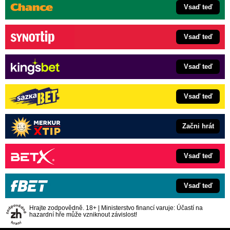
Vsaď teď
Vsaď teď
Vsaď teď
Vsaď teď
Začni hrát
Vsaď teď
Vsaď teď
Hrajte zodpovědně. 18+ | Ministerstvo financí varuje: Účastí na
hazardní hře může vzniknout závislost!