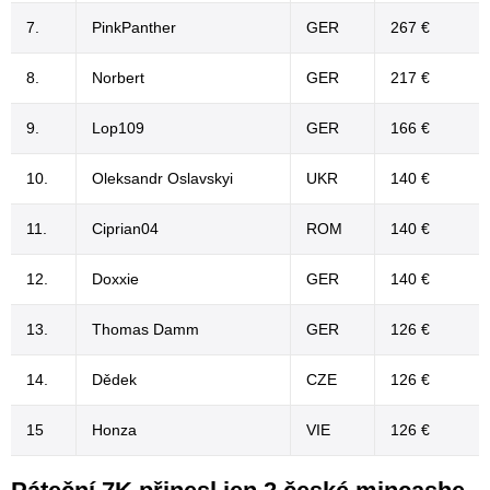
7.
PinkPanther
GER
267 €
8.
Norbert
GER
217 €
9.
Lop109
GER
166 €
10.
Oleksandr Oslavskyi
UKR
140 €
11.
Ciprian04
ROM
140 €
12.
Doxxie
GER
140 €
13.
Thomas Damm
GER
126 €
14.
Dědek
CZE
126 €
15
Honza
VIE
126 €