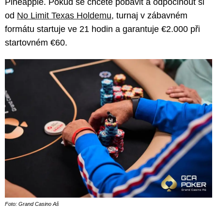
Pineapple. Pokud se chcete pobavit a odpočinout si
od
No Limit Texas Holdemu
, turnaj v zábavném
formátu startuje ve 21 hodin a garantuje €2.000 při
startovném €60.
Foto: Grand Casino Aš