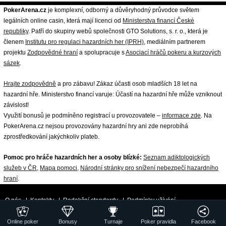
PokerArena.cz
je komplexní, odborný a důvěryhodný průvodce světem
legálních online casin, která mají licenci od
Ministerstva financí České
republiky
. Patří do skupiny webů společnosti GTO Solutions, s. r. o., která je
členem
Institutu pro regulaci hazardních her (IPRH)
, mediálním partnerem
projektu
Zodpovědné hraní
a spolupracuje s
Asociací hráčů pokeru a kurzových
sázek
.
Hrajte zodpovědně
a pro zábavu! Zákaz účasti osob mladších 18 let na
hazardní hře. Ministerstvo financí varuje: Účastí na hazardní hře může vzniknout
závislost!
Využití bonusů je podmíněno registrací u provozovatele –
informace zde
. Na
PokerArena.cz nejsou provozovány hazardní hry ani zde neprobíhá
zprostředkování jakýchkoliv plateb.
Pomoc pro hráče hazardních her a osoby blízké:
Seznam adiktologických
služeb v ČR
,
Mapa pomoci
,
Národní stránky pro snížení nebezpečí hazardního
hraní
.
O nás
|
Kontakty
|
Redakční standardy
|
Podmínky užívání
|
Zpracování osobních údajů a cookies
|
18+ Zodpovědné hraní
| ©
Online poker
Bonusy
Turnaje
Poker pravidla
Facebook
GTO Solutions, s.r.o.