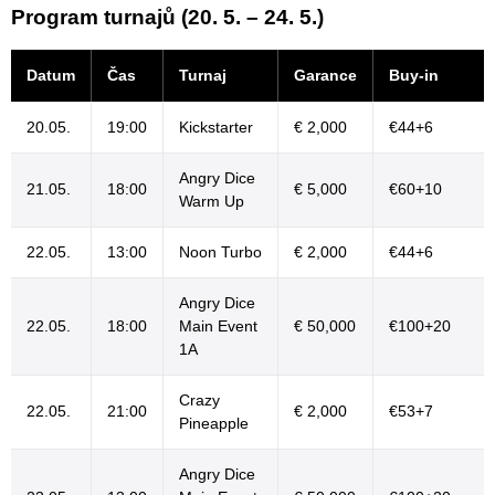
Program turnajů (20. 5. – 24. 5.)
Datum
Čas
Turnaj
Garance
Buy-in
20.05.
19:00
Kickstarter
€ 2,000
€44+6
Angry Dice
21.05.
18:00
€ 5,000
€60+10
Warm Up
22.05.
13:00
Noon Turbo
€ 2,000
€44+6
Angry Dice
22.05.
18:00
Main Event
€ 50,000
€100+20
1A
Crazy
22.05.
21:00
€ 2,000
€53+7
Pineapple
Angry Dice