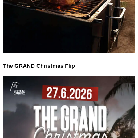
The GRAND Christmas Flip