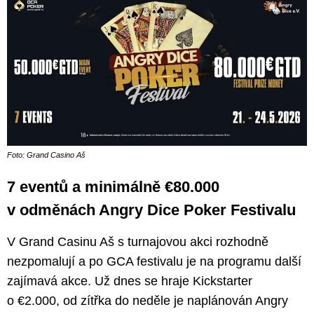
Foto: Grand Casino Aš
7 eventů a minimálně €80.000
v odměnách Angry Dice Poker Festivalu
V Grand Casinu Aš s turnajovou akci rozhodně
nezpomalují a po GCA festivalu je na programu další
zajímavá akce. Už dnes se hraje Kickstarter
o €2.000, od zítřka do neděle je naplánován Angry