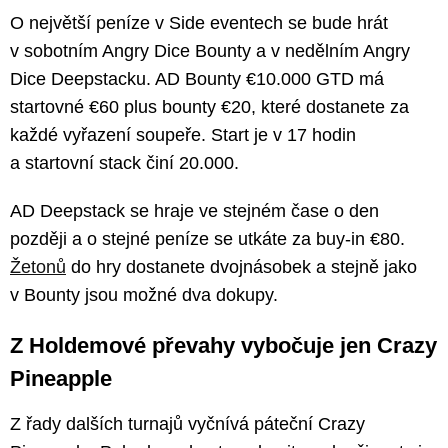
O největší peníze v Side eventech se bude hrát
v sobotním Angry Dice Bounty a v nedělním Angry
Dice Deepstacku. AD Bounty €10.000 GTD má
startovné €60 plus bounty €20, které dostanete za
každé vyřazení soupeře. Start je v 17 hodin
a startovní stack činí 20.000.
AD Deepstack se hraje ve stejném čase o den
později a o stejné peníze se utkáte za buy-in €80.
Žetonů
do hry dostanete dvojnásobek a stejně jako
v Bounty jsou možné dva dokupy.
Z Holdemové převahy vybočuje jen Crazy
Pineapple
Z řady dalších turnajů vyčnívá páteční Crazy