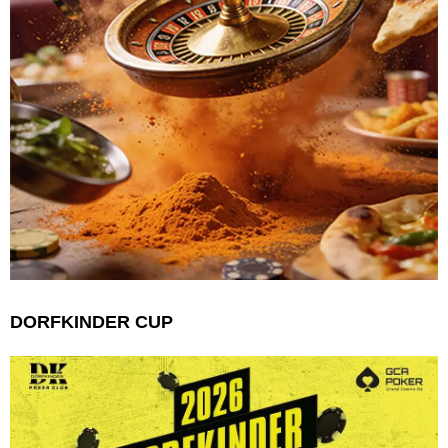
DORFKINDER CUP