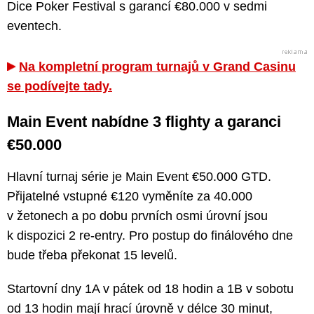
Dice Poker Festival s garancí €80.000 v sedmi
eventech.
Na kompletní program turnajů v Grand Casinu
se podívejte tady.
Main Event nabídne 3 flighty a garanci
€50.000
Hlavní turnaj série je Main Event €50.000 GTD.
Přijatelné vstupné €120 vyměníte za 40.000
v žetonech a po dobu prvních osmi úrovní jsou
k dispozici 2 re-entry. Pro postup do finálového dne
bude třeba překonat 15 levelů.
Startovní dny 1A v pátek od 18 hodin a 1B v sobotu
od 13 hodin mají hrací úrovně v délce 30 minut,