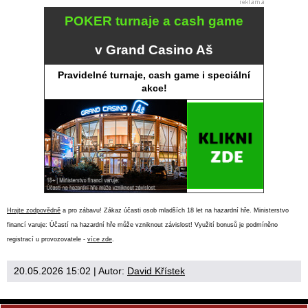
POKER turnaje a cash game
v Grand Casino Aš
Pravidelné turnaje, cash game i speciální
akce!
Hrajte zodpovědně
a pro zábavu! Zákaz účasti osob mladších 18 let na hazardní hře. Ministerstvo
financí varuje: Účastí na hazardní hře může vzniknout závislost! Využití bonusů je podmíněno
registrací u provozovatele -
více zde
.
20.05.2026 15:02
| Autor:
David Křístek