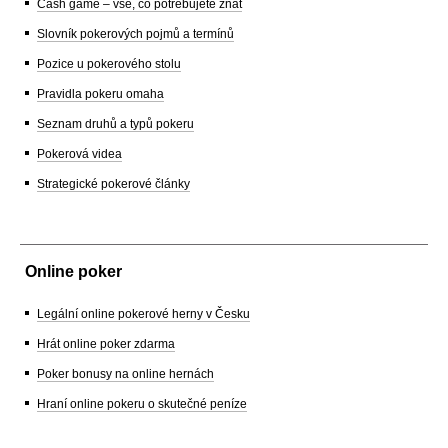
Cash game – vše, co potřebujete znát
Slovník pokerových pojmů a termínů
Pozice u pokerového stolu
Pravidla pokeru omaha
Seznam druhů a typů pokeru
Pokerová videa
Strategické pokerové články
Online poker
Legální online pokerové herny v Česku
Hrát online poker zdarma
Poker bonusy na online hernách
Hraní online pokeru o skutečné peníze