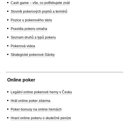
Cash game – vše, co potřebujete znát
Slovník pokerových pojmů a termínů
Pozice u pokerového stolu
Pravidla pokeru omaha
Seznam druhů a typů pokeru
Pokerová videa
Strategické pokerové články
Online poker
Legální online pokerové herny v Česku
Hrát online poker zdarma
Poker bonusy na online hernách
Hraní online pokeru o skutečné peníze