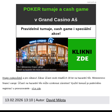
POKER turnaje a cash game
v Grand Casino Aš
Pravidelné turnaje, cash game i speciální
akce!
Hrajte zodpovědně
a pro zábavu! Zákaz účasti osob mladších 18 let na hazardní hře. Ministerstvo
financí varuje: Účastí na hazardní hře může vzniknout závislost! Využití bonusů je podmíněno
registrací u provozovatele -
více zde
.
13.02.2026 13:10
| Autor:
David Milota