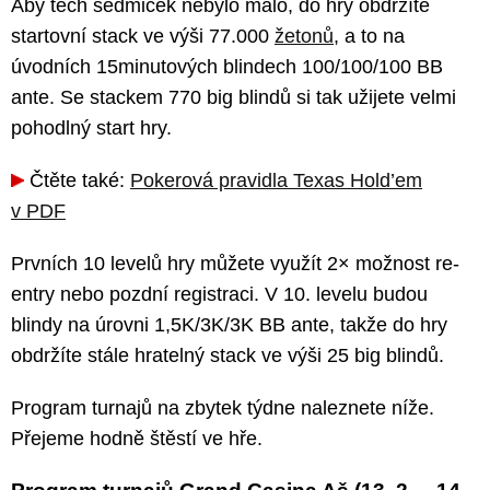
Aby těch sedmiček nebylo málo, do hry obdržíte
startovní stack ve výši 77.000
žetonů
, a to na
úvodních 15minutových blindech 100/100/100 BB
ante. Se stackem 770 big blindů si tak užijete velmi
pohodlný start hry.
Čtěte také:
Pokerová pravidla Texas Hold’em
v PDF
Prvních 10 levelů hry můžete využít 2× možnost re-
entry nebo pozdní registraci. V 10. levelu budou
blindy na úrovni 1,5K/3K/3K BB ante, takže do hry
obdržíte stále hratelný stack ve výši 25 big blindů.
Program turnajů na zbytek týdne naleznete níže.
Přejeme hodně štěstí ve hře.