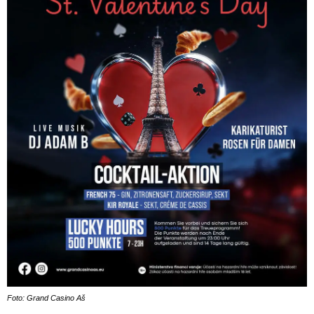
Foto: Grand Casino Aš