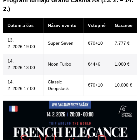
Program turnajů Grand Casina Aš (13. 2. – 14.
2.)
Datum a čas
Název eventu
Vstupné
Garance
13.
Super Seven
€70+10
7.777 €
2. 2026 19:00
14.
Noon Turbo
€44+6
1.000 €
2. 2026 13:00
14.
Classic
€70+10
10.000 €
2. 2026 17:00
Deepstack