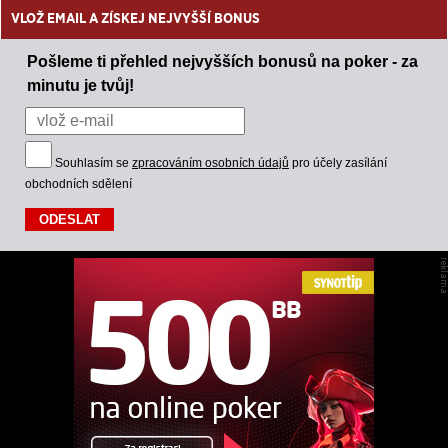
VLOŽ EMAIL A ZÍSKEJ NEJVYŠŠÍ BONUS
Pošleme ti přehled nejvyšších bonusů na poker - za
minutu je tvůj!
Souhlasím se
zpracováním osobních údajů
pro účely zasílání
obchodních sdělení