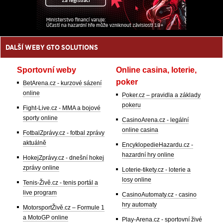
DALŠÍ WEBY GTO SOLUTIONS
Sportovní weby
Online casina, loterie,
poker
BetArena.cz - kurzové sázení
online
Poker.cz – pravidla a základy
pokeru
Fight-Live.cz - MMA a bojové
sporty online
CasinoArena.cz - legální
online casina
FotbalZprávy.cz - fotbal zprávy
aktuálně
EncyklopedieHazardu.cz -
hazardní hry online
HokejZprávy.cz - dnešní hokej
zprávy online
Loterie-tikety.cz - loterie a
losy online
Tenis-Živě.cz - tenis portál a
live program
CasinoAutomaty.cz - casino
hry automaty
MotorsportŽivě.cz – Formule 1
a MotoGP online
Play-Arena.cz - sportovní živé