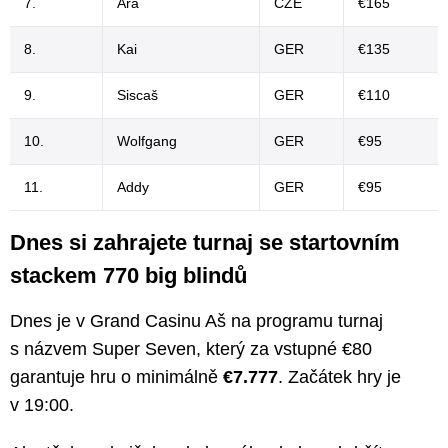
7.
Ara
CZE
€165
8.
Kai
GER
€135
9.
Siscaš
GER
€110
10.
Wolfgang
GER
€95
11.
Addy
GER
€95
Dnes si zahrajete turnaj se startovním
stackem 770 big blindů
Dnes je v Grand Casinu Aš na programu turnaj
s názvem Super Seven, který za vstupné €80
garantuje hru o minimálně
€7.777
. Začátek hry je
v 19:00.