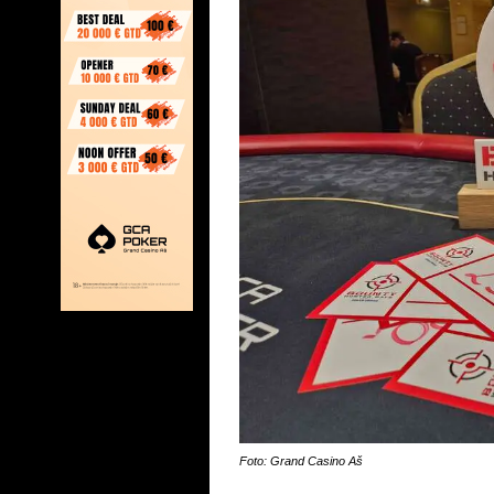
Foto: Grand Casino Aš