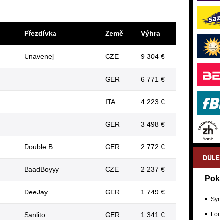
Přezdívka
Země
Výhra
Unavenej
CZE
9 304 €
GER
6 771 €
ITA
4 223 €
GER
3 498 €
Double B
GER
2 772 €
DŮLE
BaadBoyyy
CZE
2 237 €
Pok
DeeJay
GER
1 749 €
Syn
Sanlito
GER
1 341 €
For