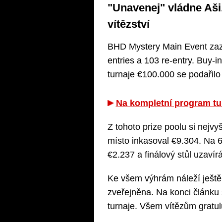
"Unavenej" vládne Aši.
vítězství
BHD Mystery Main Event zaz
entries a 103 re-entry. Buy-i
turnaje €100.000 se podařilo
Na kompletní program tur
Z tohoto prize poolu si nejvyš
místo inkasoval €9.304. Na 
€2.237 a finálový stůl uzaví
Ke všem výhrám náleží ješt
zveřejněna. Na konci článku 
turnaje. Všem vítězům gratu