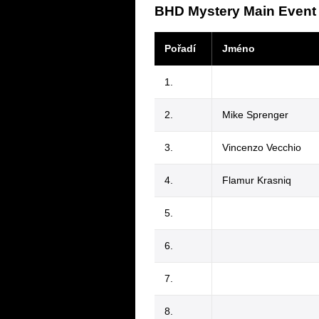
BHD Mystery Main Event
Pořadí
Jméno
1.
2.
Mike Sprenger
3.
Vincenzo Vecchio
4.
Flamur Krasniq
5.
6.
7.
8.