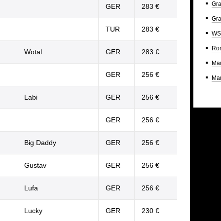
Gra
GER
283 €
Gra
TUR
283 €
WS
Rom
Wotal
GER
283 €
Mar
GER
256 €
Mar
Labi
GER
256 €
GER
256 €
Big Daddy
GER
256 €
Gustav
GER
256 €
Lufa
GER
256 €
Lucky
GER
230 €