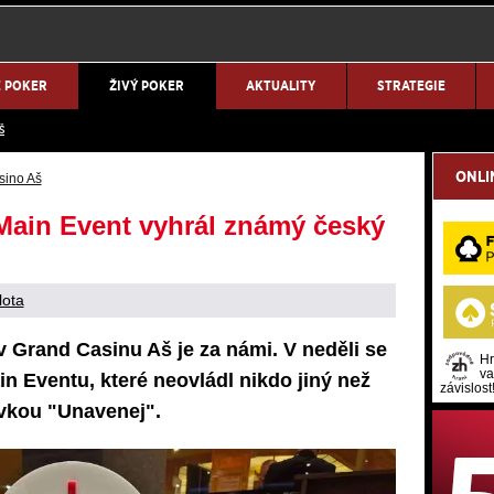
E POKER
ŽIVÝ POKER
AKTUALITY
STRATEGIE
Š
ONLI
sino Aš
ain Event vyhrál známý český
lota
 Grand Casinu Aš je za námi. V neděli se
Hr
va
in Eventu, které neovládl nikdo jiný než
závislost
vkou "Unavenej".