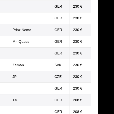
GER
230 €
n
GER
230 €
Prinz Nemo
GER
230 €
Mr. Quads
GER
230 €
GER
230 €
Zeman
SVK
230 €
JP
CZE
230 €
GER
230 €
Titi
GER
208 €
GER
208 €