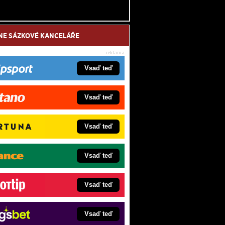
NE SÁZKOVÉ KANCELÁŘE
Vsaď teď
Vsaď teď
Vsaď teď
Vsaď teď
Vsaď teď
Vsaď teď