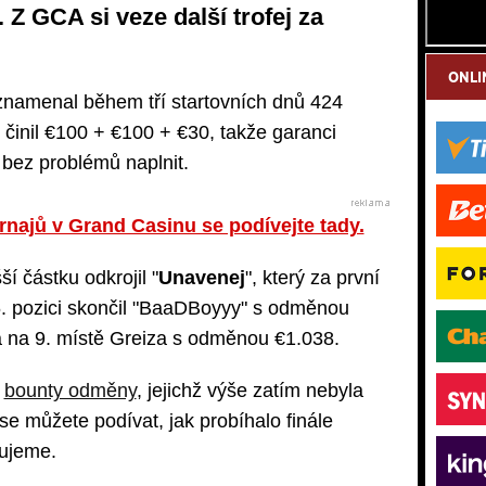
 Z GCA si veze další trofej za
ONLI
namenal během tří startovních dnů 424
n činil €100 + €100 + €30, takže garanci
 bez problémů naplnit.
najů v Grand Casinu se podívejte tady.
ší částku odkrojil "
Unavenej
", který za první
6. pozici skončil "BaaDBoyyy" s odměnou
rá na 9. místě Greiza s odměnou €1.038.
ě
bounty odměny
, jejichž výše zatím nebyla
se můžete podívat, jak probíhalo finále
lujeme.