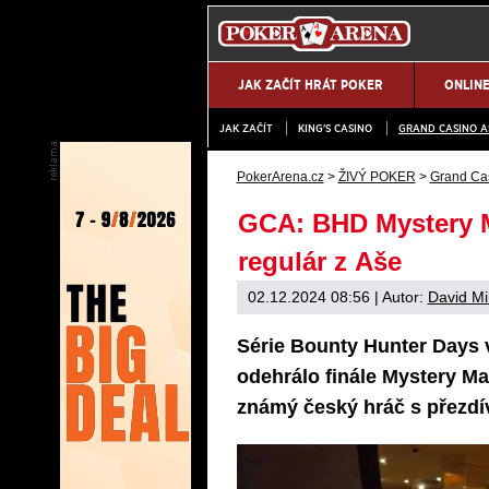
JAK ZAČÍT HRÁT POKER
ONLIN
JAK ZAČÍT
KING'S CASINO
GRAND CASINO A
PokerArena.cz
>
ŽIVÝ POKER
>
Grand Ca
GCA: BHD Mystery M
regulár z Aše
02.12.2024 08:56
| Autor:
David Mi
Série Bounty Hunter Days v
odehrálo finále Mystery Ma
známý český hráč s přezdí