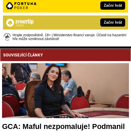
Začni hrát
Začni hrát
Hrajte zodpovědně. 18+ | Ministerstvo financí varuje: Účastí na hazardní
hře může vzniknout závislost!
SOUVISEJÍCÍ ČLÁNKY
GCA: Maful nezpomaluje! Podmanil