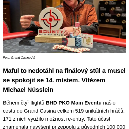
Foto: Grand Casino Aš
Maful to nedotáhl na finálový stůl a musel
se spokojit se 14. místem. Vítězem
Michael Nüsslein
Během čtyř flightů
BHD PKO Main Eventu
našlo
cestu do Grand Casina celkem 519 unikátních hráčů.
171 z nich využilo možnost re-entry. Tato účast
znamenala navýšení prizepoolu z původních 100 000