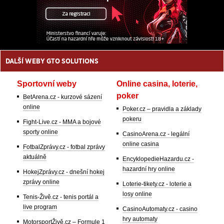
DALŠÍ WEBY GTO SOLUTIONS
Sportovní weby
Online casina, loterie,
poker
BetArena.cz - kurzové sázení
online
Poker.cz – pravidla a základy
pokeru
Fight-Live.cz - MMA a bojové
sporty online
CasinoArena.cz - legální
online casina
FotbalZprávy.cz - fotbal zprávy
aktuálně
EncyklopedieHazardu.cz -
hazardní hry online
HokejZprávy.cz - dnešní hokej
zprávy online
Loterie-tikety.cz - loterie a
losy online
Tenis-Živě.cz - tenis portál a
live program
CasinoAutomaty.cz - casino
hry automaty
MotorsportŽivě.cz – Formule 1