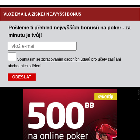
VLOŽ EMAIL A ZÍSKEJ NEJVYŠŠÍ BONUS
Pošleme ti přehled nejvyšších bonusů na poker - za
minutu je tvůj!
Souhlasím se
zpracováním osobních údajů
pro účely zasílání
obchodních sdělení