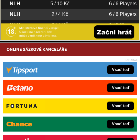
ONLINE SÁZKOVÉ KANCELÁŘE
Vsaď teď
Vsaď teď
Vsaď teď
Vsaď teď