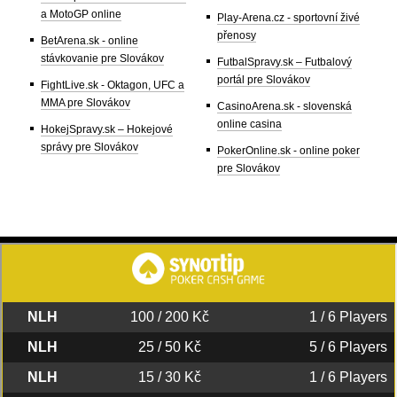
a MotoGP online
Play-Arena.cz - sportovní živé
přenosy
BetArena.sk - online
stávkovanie pre Slovákov
FutbalSpravy.sk – Futbalový
portál pre Slovákov
FightLive.sk - Oktagon, UFC a
MMA pre Slovákov
CasinoArena.sk - slovenská
online casina
HokejSpravy.sk – Hokejové
správy pre Slovákov
PokerOnline.sk - online poker
pre Slovákov