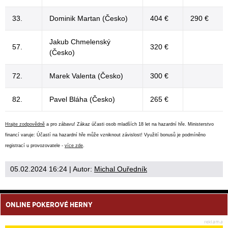
33.
Dominik Martan (Česko)
404 €
290 €
Jakub Chmelenský
57.
320 €
(Česko)
72.
Marek Valenta (Česko)
300 €
82.
Pavel Bláha (Česko)
265 €
Hrajte zodpovědně
a pro zábavu! Zákaz účasti osob mladších 18 let na hazardní hře. Ministerstvo
financí varuje: Účastí na hazardní hře může vzniknout závislost! Využití bonusů je podmíněno
registrací u provozovatele -
více zde
.
05.02.2024 16:24
| Autor:
Michal Ouředník
ONLINE POKEROVÉ HERNY