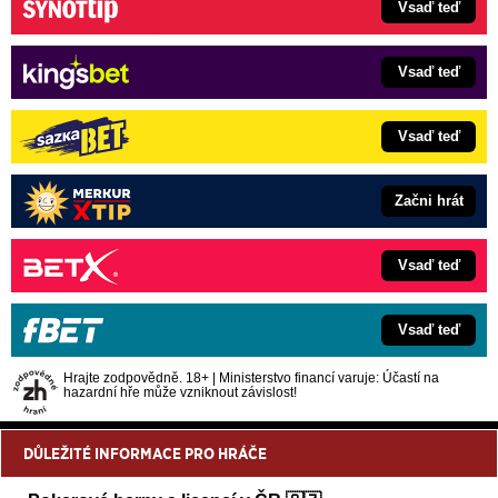
Vsaď teď
Vsaď teď
Vsaď teď
Začni hrát
Vsaď teď
Vsaď teď
Hrajte zodpovědně. 18+ | Ministerstvo financí varuje: Účastí na
hazardní hře může vzniknout závislost!
DŮLEŽITÉ INFORMACE PRO HRÁČE