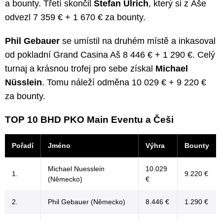
a bounty. Třetí skončil
Stefan Ulrich
, který si z Aše
odvezl 7 359 € + 1 670 € za bounty.
Phil Gebauer
se umístil na druhém místě a inkasoval
od pokladní Grand Casina Aš 8 446 € + 1 290 €. Celý
turnaj a krásnou trofej pro sebe získal
Michael
Nüsslein
. Tomu náleží odměna 10 029 € + 9 220 €
za bounty.
TOP 10 BHD PKO Main Eventu a Češi
Pořadí
Jméno
Výhra
Bounty
Michael Nuesslein
10.029
1.
9.220 €
(Německo)
€
2.
Phil Gebauer (Německo)
8.446 €
1.290 €