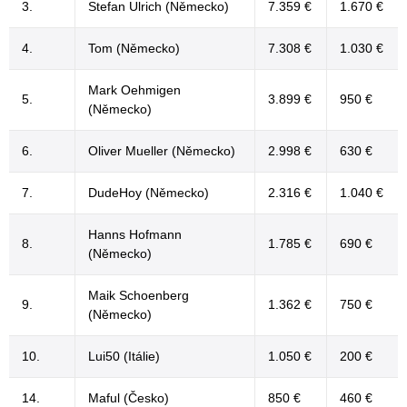
3.
Stefan Ulrich (Německo)
7.359 €
1.670 €
4.
Tom (Německo)
7.308 €
1.030 €
Mark Oehmigen
5.
3.899 €
950 €
(Německo)
6.
Oliver Mueller (Německo)
2.998 €
630 €
7.
DudeHoy (Německo)
2.316 €
1.040 €
Hanns Hofmann
8.
1.785 €
690 €
(Německo)
Maik Schoenberg
9.
1.362 €
750 €
(Německo)
10.
Lui50 (Itálie)
1.050 €
200 €
14.
Maful (Česko)
850 €
460 €