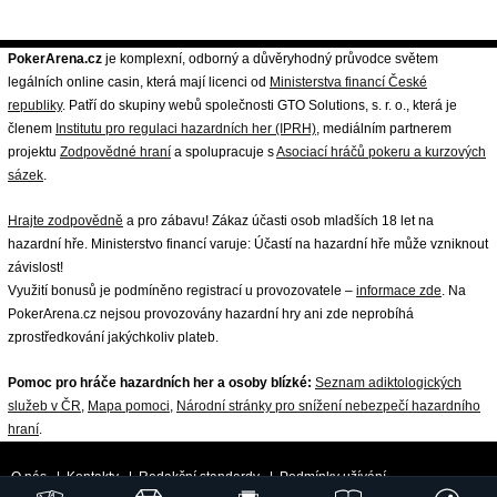
PokerArena.cz
je komplexní, odborný a důvěryhodný průvodce světem
legálních online casin, která mají licenci od
Ministerstva financí České
republiky
. Patří do skupiny webů společnosti GTO Solutions, s. r. o., která je
členem
Institutu pro regulaci hazardních her (IPRH)
, mediálním partnerem
projektu
Zodpovědné hraní
a spolupracuje s
Asociací hráčů pokeru a kurzových
sázek
.
Hrajte zodpovědně
a pro zábavu! Zákaz účasti osob mladších 18 let na
hazardní hře. Ministerstvo financí varuje: Účastí na hazardní hře může vzniknout
závislost!
Využití bonusů je podmíněno registrací u provozovatele –
informace zde
. Na
PokerArena.cz nejsou provozovány hazardní hry ani zde neprobíhá
zprostředkování jakýchkoliv plateb.
Pomoc pro hráče hazardních her a osoby blízké:
Seznam adiktologických
služeb v ČR
,
Mapa pomoci
,
Národní stránky pro snížení nebezpečí hazardního
hraní
.
O nás
|
Kontakty
|
Redakční standardy
|
Podmínky užívání