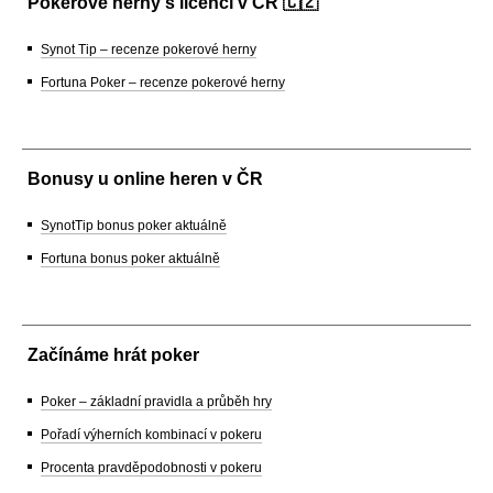
Pokerové herny s licencí v ČR 🇨🇿
Synot Tip – recenze pokerové herny
Fortuna Poker – recenze pokerové herny
Bonusy u online heren v ČR
SynotTip bonus poker aktuálně
Fortuna bonus poker aktuálně
Začínáme hrát poker
Poker – základní pravidla a průběh hry
Pořadí výherních kombinací v pokeru
Procenta pravděpodobnosti v pokeru