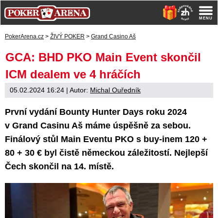
PokerArena.cz
>
ŽIVÝ POKER
>
Grand Casino Aš
GCA: BHD PKO Main Event skončil
ICM dealem ve 4 hráčích
05.02.2024 16:24
| Autor:
Michal Ouředník
První vydání Bounty Hunter Days roku 2024
v Grand Casinu Aš máme úspěšně za sebou.
Finálový stůl Main Eventu PKO s buy-inem 120 +
80 + 30 € byl čistě německou záležitostí. Nejlepší
Čech skončil na 14. místě.