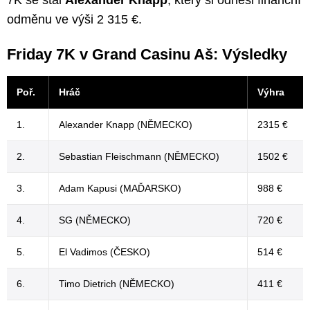
odměnu ve výši 2 315 €.
Friday 7K v Grand Casinu Aš: Výsledky
Poř.
Hráč
Výhra
1.
Alexander Knapp (NĚMECKO)
2315 €
2.
Sebastian Fleischmann (NĚMECKO)
1502 €
3.
Adam Kapusi (MAĎARSKO)
988 €
4.
SG (NĚMECKO)
720 €
5.
El Vadimos (ČESKO)
514 €
6.
Timo Dietrich (NĚMECKO)
411 €