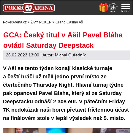
PokerArena.cz
>
ŽIVÝ POKER
>
Grand Casino Aš
GCA: Český titul v Aši! Pavel Bláha
ovládl Saturday Deepstack
26.02.2023 13:00
| Autor:
Michal Ouředník
V Aši se tento týden konají klasické turnaje
a čeští hráči už měli jedno první místo ze
čtvrtečního Thursday Night. Hlavní turnaj týdne
pak opanoval Pavel Blaha, který si ze Saturday
Deepstacku odnáší 2 308 eur.
V pátečním Friday
7K nedokázali naši borci přetavit tříčlennou účast
na finálovém stole v lepší výsledek než 5. místo.