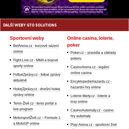
DALŠÍ WEBY GTO SOLUTIONS
Sportovní weby
Online casina, loterie,
poker
BetArena.cz - kurzové sázení
online
Poker.cz – pravidla a základy
pokeru
Fight-Live.cz - MMA a bojové
sporty online
CasinoArena.cz - legální
online casina
FotbalZprávy.cz - fotbal zprávy
aktuálně
EncyklopedieHazardu.cz -
hazardní hry online
HokejZprávy.cz - dnešní hokej
zprávy online
Loterie-tikety.cz - loterie a
losy online
Tenis-Živě.cz - tenis portál a
live program
CasinoAutomaty.cz - casino
hry automaty
MotorsportŽivě.cz – Formule 1
a MotoGP online
Play-Arena.cz - sportovní živé