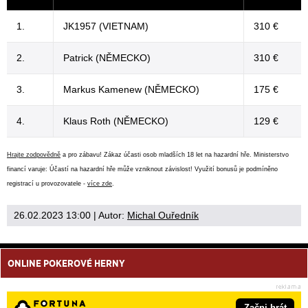
1.
JK1957 (VIETNAM)
310 €
2.
Patrick (NĚMECKO)
310 €
3.
Markus Kamenew (NĚMECKO)
175 €
4.
Klaus Roth (NĚMECKO)
129 €
Hrajte zodpovědně
a pro zábavu! Zákaz účasti osob mladších 18 let na hazardní hře. Ministerstvo
financí varuje: Účastí na hazardní hře může vzniknout závislost! Využití bonusů je podmíněno
registrací u provozovatele -
více zde
.
26.02.2023 13:00
| Autor:
Michal Ouředník
ONLINE POKEROVÉ HERNY
Začni hrát