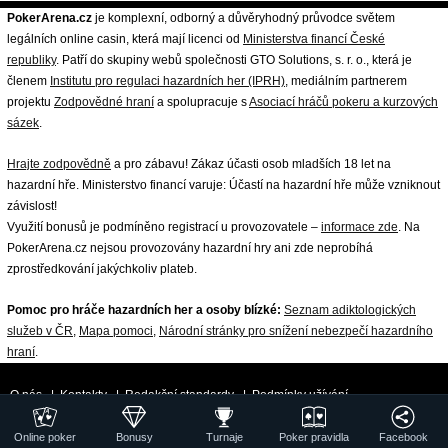
PokerArena.cz
je komplexní, odborný a důvěryhodný průvodce světem
legálních online casin, která mají licenci od
Ministerstva financí České
republiky
. Patří do skupiny webů společnosti GTO Solutions, s. r. o., která je
členem
Institutu pro regulaci hazardních her (IPRH)
, mediálním partnerem
projektu
Zodpovědné hraní
a spolupracuje s
Asociací hráčů pokeru a kurzových
sázek
.
Hrajte zodpovědně
a pro zábavu! Zákaz účasti osob mladších 18 let na
hazardní hře. Ministerstvo financí varuje: Účastí na hazardní hře může vzniknout
závislost!
Využití bonusů je podmíněno registrací u provozovatele –
informace zde
. Na
PokerArena.cz nejsou provozovány hazardní hry ani zde neprobíhá
zprostředkování jakýchkoliv plateb.
Pomoc pro hráče hazardních her a osoby blízké:
Seznam adiktologických
služeb v ČR
,
Mapa pomoci
,
Národní stránky pro snížení nebezpečí hazardního
hraní
.
O nás
|
Kontakty
|
Redakční standardy
|
Podmínky užívání
|
Zpracování osobních údajů a cookies
|
18+ Zodpovědné hraní
| ©
Online poker
Bonusy
Turnaje
Poker pravidla
Facebook
GTO Solutions, s.r.o.