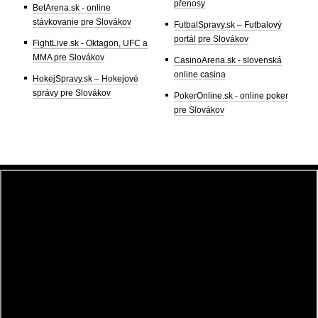
přenosy
BetArena.sk - online
stávkovanie pre Slovákov
FutbalSpravy.sk – Futbalový
portál pre Slovákov
FightLive.sk - Oktagon, UFC a
MMA pre Slovákov
CasinoArena.sk - slovenská
online casina
HokejSpravy.sk – Hokejové
správy pre Slovákov
PokerOnline.sk - online poker
pre Slovákov