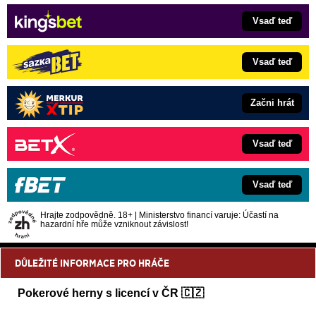
Vsaď teď
Vsaď teď
Začni hrát
Vsaď teď
Vsaď teď
Hrajte zodpovědně. 18+ | Ministerstvo financí varuje: Účastí na
hazardní hře může vzniknout závislost!
DŮLEŽITÉ INFORMACE PRO HRÁČE
Pokerové herny s licencí v ČR 🇨🇿