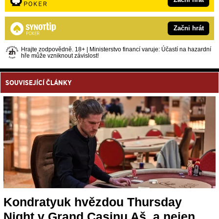
Začni hrát
Hrajte zodpovědně. 18+ | Ministerstvo financí varuje: Účastí na hazardní
hře může vzniknout závislost!
SOUVISEJÍCÍ ČLÁNKY
Kondratyuk hvězdou Thursday
Night v Grand Casinu Aš, a nejen