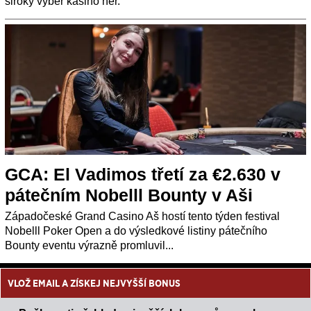
široký výběr kasino her.
GCA: El Vadimos třetí za €2.630 v
pátečním Nobelll Bounty v Aši
Západočeské Grand Casino Aš hostí tento týden festival
Nobelll Poker Open a do výsledkové listiny pátečního
Bounty eventu výrazně promluvil...
VLOŽ EMAIL A ZÍSKEJ NEJVYŠŠÍ BONUS