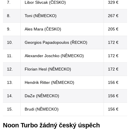
7.
Libor Slivcak (ČESKO)
329 €
8.
Toni (NĚMECKO)
267 €
9.
Ales Mara (ČESKO)
205 €
10.
Georgios Papadopoulos (ŘECKO)
172 €
11.
Alexander Joschko (NĚMECKO)
172 €
12.
Florian Hesl (NĚMECKO)
172 €
13.
Hendrik Ritter (NĚMECKO)
156 €
14.
DaZe (NĚMECKO)
156 €
15.
Brudi (NĚMECKO)
156 €
Noon Turbo žádný český úspěch