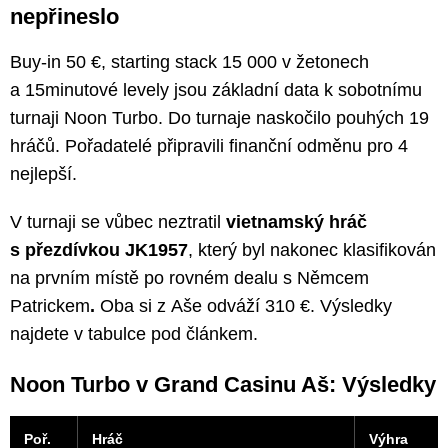
nepřineslo
Buy-in 50 €, starting stack 15 000 v žetonech
a 15minutové levely jsou základní data k sobotnímu
turnaji Noon Turbo. Do turnaje naskočilo pouhých 19
hráčů. Pořadatelé připravili finanční odměnu pro 4
nejlepší.
V turnaji se vůbec neztratil
vietnamský hráč
s přezdívkou JK1957
, který byl nakonec klasifikován
na prvním místě po rovném dealu s Němcem
Patrickem
.
Oba si z Aše odváží 310 €. Výsledky
najdete v tabulce pod článkem.
Noon Turbo v Grand Casinu Aš: Výsledky
Poř.
Hráč
Výhra