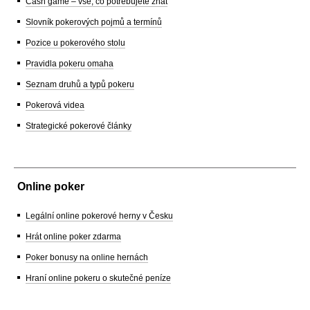
Cash game – vše, co potřebujete znát
Slovník pokerových pojmů a termínů
Pozice u pokerového stolu
Pravidla pokeru omaha
Seznam druhů a typů pokeru
Pokerová videa
Strategické pokerové články
Online poker
Legální online pokerové herny v Česku
Hrát online poker zdarma
Poker bonusy na online hernách
Hraní online pokeru o skutečné peníze