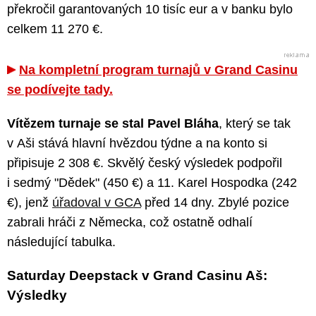
překročil garantovaných 10 tisíc eur a v banku bylo
celkem 11 270 €.
Na kompletní program turnajů v Grand Casinu
se podívejte tady.
Vítězem turnaje se stal Pavel Bláha
, který se tak
v Aši stává hlavní hvězdou týdne a na konto si
připisuje 2 308 €. Skvělý český výsledek podpořil
i sedmý "Dědek" (450 €) a 11. Karel Hospodka (242
€), jenž
úřadoval v GCA
před 14 dny. Zbylé pozice
zabrali hráči z Německa, což ostatně odhalí
následující tabulka.
Saturday Deepstack v Grand Casinu Aš:
Výsledky