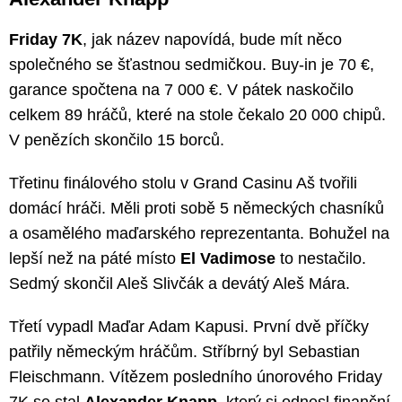
Friday 7K
, jak název napovídá, bude mít něco
společného se šťastnou sedmičkou. Buy-in je 70 €,
garance spočtena na 7 000 €. V pátek naskočilo
celkem 89 hráčů, které na stole čekalo 20 000 chipů.
V penězích skončilo 15 borců.
Třetinu finálového stolu v Grand Casinu Aš tvořili
domácí hráči. Měli proti sobě 5 německých chasníků
a osamělého maďarského reprezentanta. Bohužel na
lepší než na páté místo
El Vadimose
to nestačilo.
Sedmý skončil Aleš Slivčák a devátý Aleš Mára.
Třetí vypadl Maďar Adam Kapusi. První dvě příčky
patřily německým hráčům. Stříbrný byl Sebastian
Fleischmann. Vítězem posledního únorového Friday
7K se stal
Alexander Knapp
, který si odnesl finanční