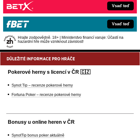
Vsaď teď
Vsaď teď
Hrajte zodpovědně. 18+ | Ministerstvo financí varuje: Účastí na
hazardní hře může vzniknout závislost!
DŮLEŽITÉ INFORMACE PRO HRÁČE
Pokerové herny s licencí v ČR 🇨🇿
Synot Tip – recenze pokerové herny
Fortuna Poker – recenze pokerové herny
Bonusy u online heren v ČR
SynotTip bonus poker aktuálně