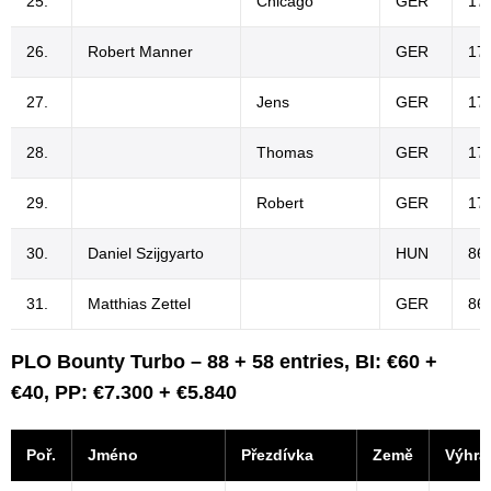
25.
Chicago
GER
17
26.
Robert Manner
GER
17
27.
Jens
GER
17
28.
Thomas
GER
17
29.
Robert
GER
17
30.
Daniel Szijgyarto
HUN
86 
31.
Matthias Zettel
GER
86 
PLO Bounty Turbo – 88 + 58 entries, BI: €60 +
€40, PP: €7.300 + €5.840
Poř.
Jméno
Přezdívka
Země
Výhra