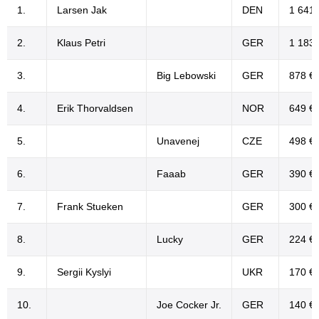
1.
Larsen Jak
DEN
1 641 
2.
Klaus Petri
GER
1 183 
3.
Big Lebowski
GER
878 €
4.
Erik Thorvaldsen
NOR
649 €
5.
Unavenej
CZE
498 €
6.
Faaab
GER
390 €
7.
Frank Stueken
GER
300 €
8.
Lucky
GER
224 €
9.
Sergii Kyslyi
UKR
170 €
10.
Joe Cocker Jr.
GER
140 €