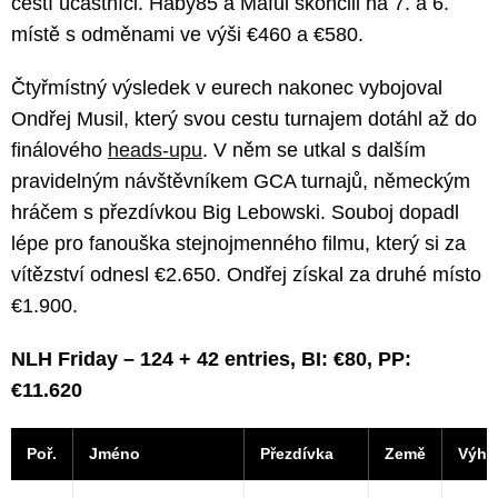
čeští účastníci. Haby85 a Maful skončili na 7. a 6.
místě s odměnami ve výši €460 a €580.
Čtyřmístný výsledek v eurech nakonec vybojoval
Ondřej Musil, který svou cestu turnajem dotáhl až do
finálového
heads-upu
. V něm se utkal s dalším
pravidelným návštěvníkem GCA turnajů, německým
hráčem s přezdívkou Big Lebowski. Souboj dopadl
lépe pro fanouška stejnojmenného filmu, který si za
vítězství odnesl €2.650. Ondřej získal za druhé místo
€1.900.
NLH Friday – 124 + 42 entries, BI: €80, PP:
€11.620
Poř.
Jméno
Přezdívka
Země
Výhr