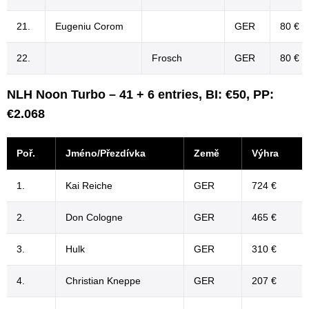
21.
Eugeniu Corom
GER
80 €
22.
Frosch
GER
80 €
NLH Noon Turbo – 41 + 6 entries, BI: €50, PP:
€2.068
Poř.
Jméno/Přezdívka
Země
Výhra
1.
Kai Reiche
GER
724 €
2.
Don Cologne
GER
465 €
3.
Hulk
GER
310 €
4.
Christian Kneppe
GER
207 €