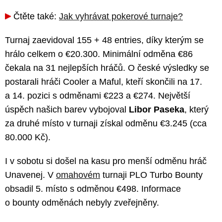
Čtěte také:
Jak vyhrávat pokerové turnaje?
Turnaj zaevidoval 155 + 48 entries, díky kterým se
hrálo celkem o €20.300. Minimální odměna €86
čekala na 31 nejlepších hráčů. O české výsledky se
postarali hráči Cooler a Maful, kteří skončili na 17.
a 14. pozici s odměnami €223 a €274. Největší
úspěch našich barev vybojoval
Libor Paseka
, který
za druhé místo v turnaji získal odměnu €3.245 (cca
80.000 Kč).
I v sobotu si došel na kasu pro menší odměnu hráč
Unavenej. V
omahovém
turnaji PLO Turbo Bounty
obsadil 5. místo s odměnou €498. Informace
o bounty odměnách nebyly zveřejněny.