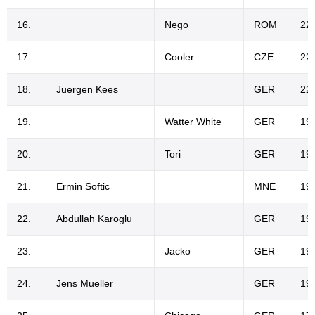
16.
Nego
ROM
22
17.
Cooler
CZE
22
18.
Juergen Kees
GER
22
19.
Watter White
GER
19
20.
Tori
GER
19
21.
Ermin Softic
MNE
19
22.
Abdullah Karoglu
GER
19
23.
Jacko
GER
19
24.
Jens Mueller
GER
19