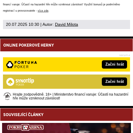
financí varuje: Účastí na hazardní hře může vzniknout závislost! Využití bonusů je podmíněno
registrací u provozovatele -
více zde
.
20.07.2025 10:30
| Autor:
David Milota
ONLINE POKEROVÉ HERNY
Začni hrát
Začni hrát
Hrajte zodpovědně. 18+ | Ministerstvo financí varuje: Účastí na hazardní
hře může vzniknout závislost!
SOUVISEJÍCÍ ČLÁNKY