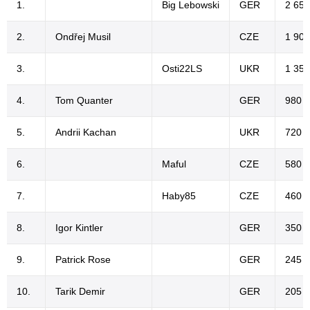
1.
Big Lebowski
GER
2 650
2.
Ondřej Musil
CZE
1 900
3.
Osti22LS
UKR
1 350
4.
Tom Quanter
GER
980 €
5.
Andrii Kachan
UKR
720 €
6.
Maful
CZE
580 €
7.
Haby85
CZE
460 €
8.
Igor Kintler
GER
350 €
9.
Patrick Rose
GER
245 €
10.
Tarik Demir
GER
205 €