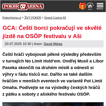
PokerArena.cz
>
ŽIVÝ POKER
>
Grand Casino Aš
GCA: Čeští borci pokračují ve skvělé
jízdě na OSÖP festivalu v Aši
20.07.2025 10:30
| Autor:
David Milota
Čeští hráči vybojovali pěkné výsledky především
v turnajích No Limit Hold’em. Ondřej Musil a Libor
Paseka skončili na druhém místě a odnesli si
výhry v řádu tisíců eur. Dařilo se také dalším
hráčům v menších eventech ve variantě Pot Limit
Omaha. Podívejte se na výsledky českých hráčů
z pátku a soboty z ašského festivalu OSÖP.