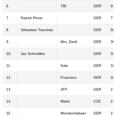
6.
TBI
GER
91
7.
Patrick Pirner
GER
71
8.
Sebastian Tsaruhas
GER
50
9.
Mrs. Devil
GER
38
10.
Jan Schmidtke
GER
32
11.
Kale
GER
32
12.
Francisco
GER
32
13.
JFP
GER
27
14.
Maful
CZE
27
15.
Mondschiebaer
GER
27