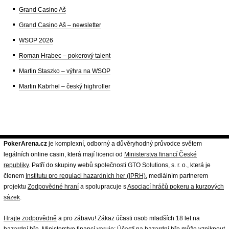
Grand Casino Aš
Grand Casino Aš – newsletter
WSOP 2026
Roman Hrabec – pokerový talent
Martin Staszko – výhra na WSOP
Martin Kabrhel – český highroller
PokerArena.cz
je komplexní, odborný a důvěryhodný průvodce světem
legálních online casin, která mají licenci od
Ministerstva financí České
republiky
. Patří do skupiny webů společnosti GTO Solutions, s. r. o., která je
členem
Institutu pro regulaci hazardních her (IPRH)
, mediálním partnerem
projektu
Zodpovědné hraní
a spolupracuje s
Asociací hráčů pokeru a kurzových
sázek
.
Hrajte zodpovědně
a pro zábavu! Zákaz účasti osob mladších 18 let na