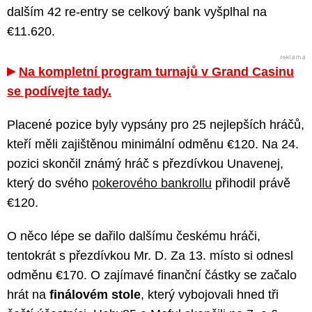
dalším 42 re-entry se celkový bank vyšplhal na
€11.620.
Na kompletní program turnajů v Grand Casinu
se podívejte tady.
Placené pozice byly vypsány pro 25 nejlepších hráčů,
kteří měli zajištěnou minimální odměnu €120. Na 24.
pozici skončil známý hráč s přezdívkou Unavenej,
který do svého
pokerového bankrollu
přihodil právě
€120.
O něco lépe se dařilo dalšímu českému hráči,
tentokrát s přezdívkou Mr. D. Za 13. místo si odnesl
odměnu €170. O zajímavé finanční částky se začalo
hrát na
finálovém stole
, který vybojovali hned tři