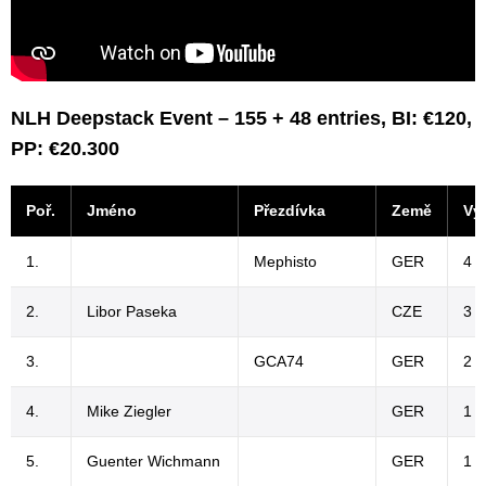
NLH Deepstack Event – 155 + 48 entries, BI: €120,
PP: €20.300
Poř.
Jméno
Přezdívka
Země
Vý
1.
Mephisto
GER
4 5
2.
Libor Paseka
CZE
3 2
3.
GCA74
GER
2 3
4.
Mike Ziegler
GER
1 7
5.
Guenter Wichmann
GER
1 2