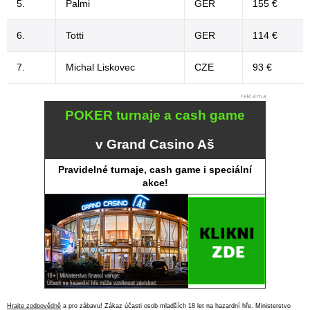
5.
Palmi
GER
155 €
6.
Totti
GER
114 €
7.
Michal Liskovec
CZE
93 €
POKER turnaje a cash game
v Grand Casino Aš
Pravidelné turnaje, cash game i speciální
akce!
Hrajte zodpovědně
a pro zábavu! Zákaz účasti osob mladších 18 let na hazardní hře. Ministerstvo