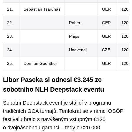
21.
Sebastian Tsaruhas
GER
120 €
22.
Robert
GER
120 €
23.
Phips
GER
120 €
24.
Unavenej
CZE
120 €
25.
Don Ian Guenther
GER
120 €
Libor Paseka si odnesl €3.245 ze
sobotního NLH Deepstack eventu
Sobotní Deepstack event je stálicí v programu
tradičních GCA turnajů. Tentokrát se v rámci OSÖP
festivalu hrálo s navýšeným vstupným €120
o dvojnásobnou garanci – tedy o €20.000.