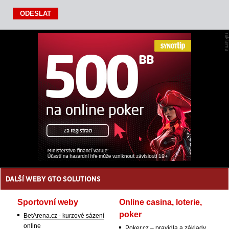
DALŠÍ WEBY GTO SOLUTIONS
Sportovní weby
Online casina, loterie,
poker
BetArena.cz - kurzové sázení
online
Poker.cz – pravidla a základy