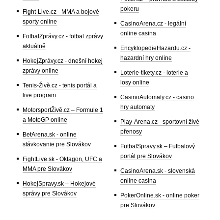
pokeru
Fight-Live.cz - MMA a bojové
sporty online
CasinoArena.cz - legální
online casina
FotbalZprávy.cz - fotbal zprávy
aktuálně
EncyklopedieHazardu.cz -
hazardní hry online
HokejZprávy.cz - dnešní hokej
zprávy online
Loterie-tikety.cz - loterie a
losy online
Tenis-Živě.cz - tenis portál a
live program
CasinoAutomaty.cz - casino
hry automaty
MotorsportŽivě.cz – Formule 1
a MotoGP online
Play-Arena.cz - sportovní živé
přenosy
BetArena.sk - online
stávkovanie pre Slovákov
FutbalSpravy.sk – Futbalový
portál pre Slovákov
FightLive.sk - Oktagon, UFC a
MMA pre Slovákov
CasinoArena.sk - slovenská
online casina
HokejSpravy.sk – Hokejové
správy pre Slovákov
PokerOnline.sk - online poker
pre Slovákov