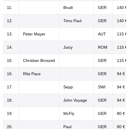
11.
Brudi
GER
140 €
12.
Timo Paul
GER
140 €
13.
Peter Mayer
AUT
115 €
14.
Juicy
ROM
115 €
15.
Christian Broszeit
GER
115 €
16.
Rita Paus
GER
94 €
17.
Sepp
SWI
94 €
18.
John Voyage
GER
94 €
19.
McFly
GER
80 €
20.
Paul
GER
80 €