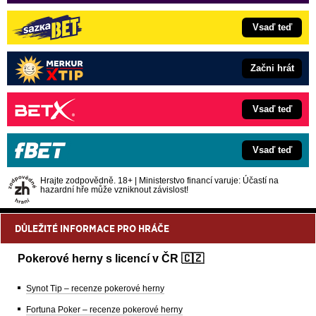
Vsaď teď
Začni hrát
Vsaď teď
Vsaď teď
Hrajte zodpovědně. 18+ | Ministerstvo financí varuje: Účastí na
hazardní hře může vzniknout závislost!
DŮLEŽITÉ INFORMACE PRO HRÁČE
Pokerové herny s licencí v ČR 🇨🇿
Synot Tip – recenze pokerové herny
Fortuna Poker – recenze pokerové herny