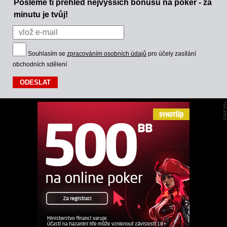
Pošleme ti přehled nejvyšších bonusů na poker - za
minutu je tvůj!
Souhlasím se
zpracováním osobních údajů
pro účely zasílání
obchodních sdělení