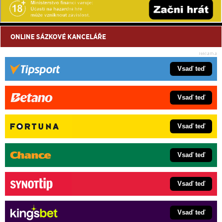
ONLINE SÁZKOVÉ KANCELÁŘE
Vsaď teď
Vsaď teď
Vsaď teď
Vsaď teď
Vsaď teď
Vsaď teď