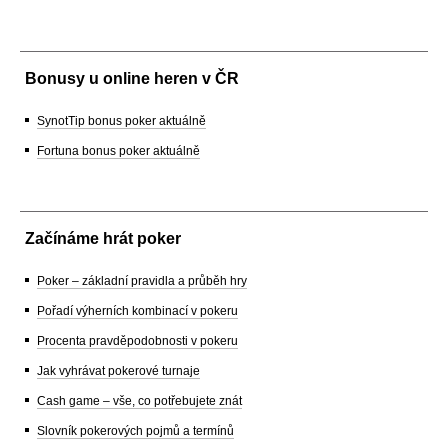
Bonusy u online heren v ČR
SynotTip bonus poker aktuálně
Fortuna bonus poker aktuálně
Začínáme hrát poker
Poker – základní pravidla a průběh hry
Pořadí výherních kombinací v pokeru
Procenta pravděpodobnosti v pokeru
Jak vyhrávat pokerové turnaje
Cash game – vše, co potřebujete znát
Slovník pokerových pojmů a termínů