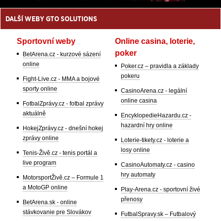
DALŠÍ WEBY GTO SOLUTIONS
Sportovní weby
Online casina, loterie,
poker
BetArena.cz - kurzové sázení
online
Poker.cz – pravidla a základy
pokeru
Fight-Live.cz - MMA a bojové
sporty online
CasinoArena.cz - legální
online casina
FotbalZprávy.cz - fotbal zprávy
aktuálně
EncyklopedieHazardu.cz -
hazardní hry online
HokejZprávy.cz - dnešní hokej
zprávy online
Loterie-tikety.cz - loterie a
losy online
Tenis-Živě.cz - tenis portál a
live program
CasinoAutomaty.cz - casino
hry automaty
MotorsportŽivě.cz – Formule 1
a MotoGP online
Play-Arena.cz - sportovní živé
přenosy
BetArena.sk - online
stávkovanie pre Slovákov
FutbalSpravy.sk – Futbalový