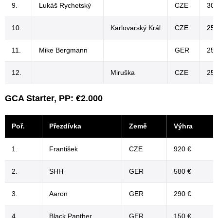
9.
Lukáš Rychetský
CZE
300
10.
Karlovarský Král
CZE
250
11.
Mike Bergmann
GER
250
12.
Miruška
CZE
250
GCA Starter, PP: €2.000
Poř.
Přezdívka
Země
Výhra
1.
František
CZE
920 €
2.
SHH
GER
580 €
3.
Aaron
GER
290 €
4.
Black Panther
GER
150 €