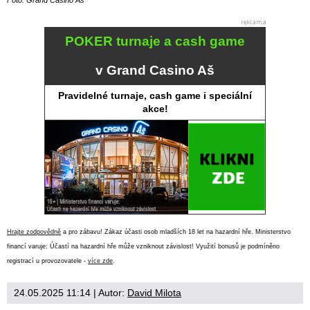
Foto: Grand Casino Aš
POKER turnaje a cash game
v Grand Casino Aš
Pravidelné turnaje, cash game i speciální
akce!
Hrajte zodpovědně
a pro zábavu! Zákaz účasti osob mladších 18 let na hazardní hře. Ministerstvo
financí varuje: Účastí na hazardní hře může vzniknout závislost! Využití bonusů je podmíněno
registrací u provozovatele -
více zde
.
24.05.2025 11:14
| Autor:
David Milota