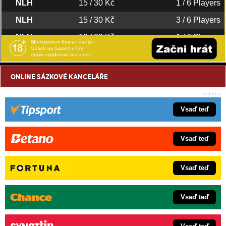
ONLINE SÁZKOVÉ KANCELÁŘE
Vsaď teď
Vsaď teď
Vsaď teď
Vsaď teď