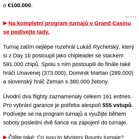
o
€100.000
.
Na kompletní program turnajů v Grand Casinu
se podívejte tady.
Turnaj zatím nejlépe rozehrál Lukáš Rychetský, který
si z Day 1b postoupil jako chipleader se stackem
581.000 chipů. Spolu s ním postoupili do finále také
hráči Unavenej (373.000), Dominik Martan (289.000)
a slovenský hráč Zeman s 380.000 žetony.
Úvodní dva flighty zaznamenaly celkem 161 entries.
Pro vybrání garance je potřeba alespoň
555 vstupů
.
Podívejte se na program turnajů a využijte během
soboty poslední dvě šance na zapojení do turnaje.
Čtěte také:
Co jsou to Mystery Bounty turnaje?