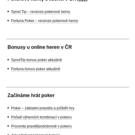
Synot Tip – recenze pokerové herny
Fortuna Poker – recenze pokerové herny
Bonusy u online heren v ČR
SynotTip bonus poker aktuálně
Fortuna bonus poker aktuálně
Začínáme hrát poker
Poker – základní pravidla a průběh hry
Pořadí výherních kombinací v pokeru
Procenta pravděpodobnosti v pokeru