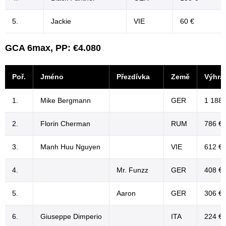
5.
Jackie
VIE
60 €
GCA 6max, PP: €4.080
Poř.
Jméno
Přezdívka
Země
Výhra
1.
Mike Bergmann
GER
1 188 
2.
Florin Cherman
RUM
786 €
3.
Manh Huu Nguyen
VIE
612 €
4.
Mr. Funzz
GER
408 €
5.
Aaron
GER
306 €
6.
Giuseppe Dimperio
ITA
224 €