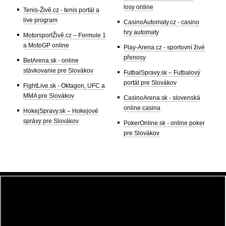
losy online
Tenis-Živě.cz - tenis portál a
live program
CasinoAutomaty.cz - casino
hry automaty
MotorsportŽivě.cz – Formule 1
a MotoGP online
Play-Arena.cz - sportovní živé
přenosy
BetArena.sk - online
stávkovanie pre Slovákov
FutbalSpravy.sk – Futbalový
portál pre Slovákov
FightLive.sk - Oktagon, UFC a
MMA pre Slovákov
CasinoArena.sk - slovenská
online casina
HokejSpravy.sk – Hokejové
správy pre Slovákov
PokerOnline.sk - online poker
pre Slovákov