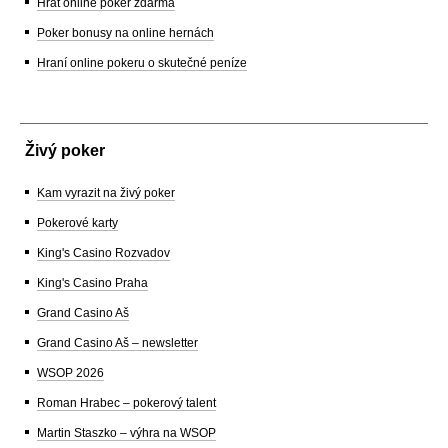
Hrát online poker zdarma
Poker bonusy na online hernách
Hraní online pokeru o skutečné peníze
Živý poker
Kam vyrazit na živý poker
Pokerové karty
King's Casino Rozvadov
King's Casino Praha
Grand Casino Aš
Grand Casino Aš – newsletter
WSOP 2026
Roman Hrabec – pokerový talent
Martin Staszko – výhra na WSOP