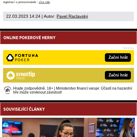
registrací u provozovatele -
více zde
.
22.03.2023 14:24
| Autor:
Pavel Raclavský
ONLINE POKEROVÉ HERNY
Začni hrát
Začni hrát
Hrajte zodpovědně. 18+ | Ministerstvo financí varuje: Účastí na hazardní
hře může vzniknout závislost!
SOUVISEJÍCÍ ČLÁNKY