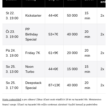
entr
St 22.
15
Kickstarter
44+6€
50 000
2x
3. 19:00
min
PP
Čt 23.
20
Birthday
53+7€
40 000
2x
3. 19:00
min
Special
Pá 24.
20
Friday 7K
61+9€
20 000
2x
3. 19:00
min
So 25.
Noon
15
44+6€
15 000
2x
3. 13:00
Turbo
min
So 25.
Deepstack
20
87+13€
40 000
2x
3. 17:00
Special
min
Hrajte zodpovědně
a pro zábavu! Zákaz účasti osob mladších 18 let na hazardní hře. Ministerstvo
financí varuje: Účastí na hazardní hře může vzniknout závislost! Využití bonusů je podmíněno