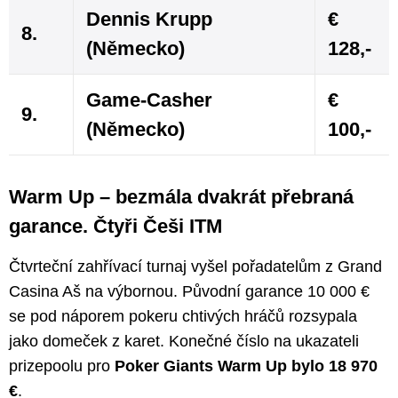
Dennis Krupp
€
8.
(Německo)
128,-
Game-Casher
€
9.
(Německo)
100,-
Warm Up – bezmála dvakrát přebraná
garance. Čtyři Češi ITM
Čtvrteční zahřívací turnaj vyšel pořadatelům z Grand
Casina Aš na výbornou. Původní garance 10 000 €
se pod náporem pokeru chtivých hráčů rozsypala
jako domeček z karet. Konečné číslo na ukazateli
prizepoolu pro
Poker Giants Warm Up bylo 18 970
€
.