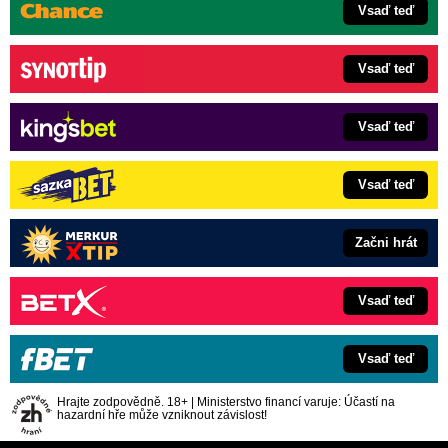
Vsaď teď
Vsaď teď
Vsaď teď
Vsaď teď
Začni hrát
Vsaď teď
Vsaď teď
Hrajte zodpovědně. 18+ | Ministerstvo financí varuje: Účastí na
hazardní hře může vzniknout závislost!