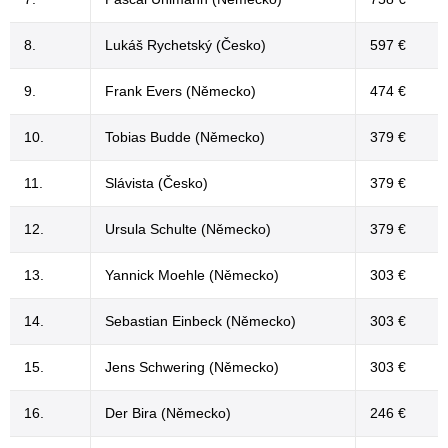
8.
Lukáš Rychetský (Česko)
597 €
9.
Frank Evers (Německo)
474 €
10.
Tobias Budde (Německo)
379 €
11.
Slávista (Česko)
379 €
12.
Ursula Schulte (Německo)
379 €
13.
Yannick Moehle (Německo)
303 €
14.
Sebastian Einbeck (Německo)
303 €
15.
Jens Schwering (Německo)
303 €
16.
Der Bira (Německo)
246 €