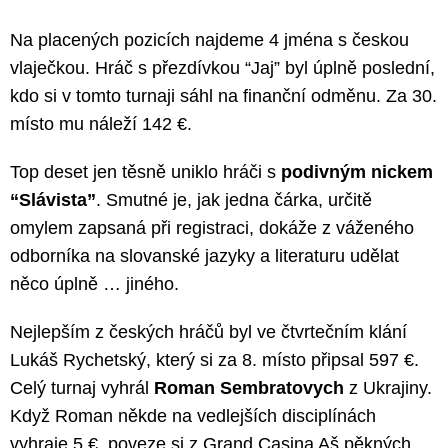
Na placených pozicích najdeme 4 jména s českou
vlaječkou. Hráč s přezdívkou “Jaj” byl úplně poslední,
kdo si v tomto turnaji sáhl na finanční odměnu. Za 30.
místo mu náleží 142 €.
Top deset jen těsně uniklo hráči s
podivným nickem
“Slávista”
. Smutné je, jak jedna čárka, určitě
omylem zapsaná při registraci, dokáže z váženého
odborníka na slovanské jazyky a literaturu udělat
něco úplně … jiného.
Nejlepším z českých hráčů byl ve čtvrtečním klání
Lukáš Rychetský, který si za 8. místo připsal 597 €.
Celý turnaj vyhrál
Roman Sembratovych
z Ukrajiny.
Když Roman někde na vedlejších disciplínách
vyhraje 5 €, poveze si z Grand Casina Aš pěkných