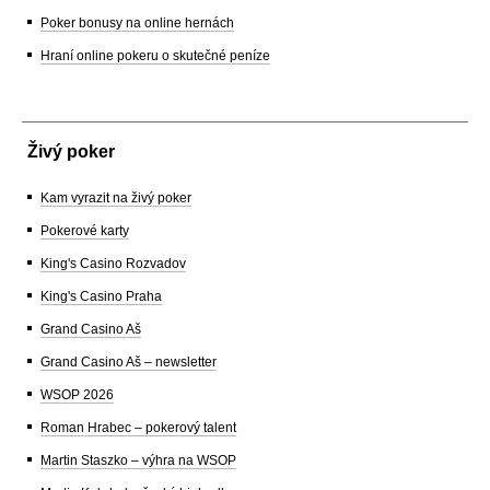
Poker bonusy na online hernách
Hraní online pokeru o skutečné peníze
Živý poker
Kam vyrazit na živý poker
Pokerové karty
King's Casino Rozvadov
King's Casino Praha
Grand Casino Aš
Grand Casino Aš – newsletter
WSOP 2026
Roman Hrabec – pokerový talent
Martin Staszko – výhra na WSOP