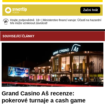
Začni hrát
Hrajte zodpovědně. 18+ | Ministerstvo financí varuje: Účastí na hazardní
hře může vzniknout závislost!
SOUVISEJÍCÍ ČLÁNKY
Grand Casino Aš recenze:
pokerové turnaje a cash game