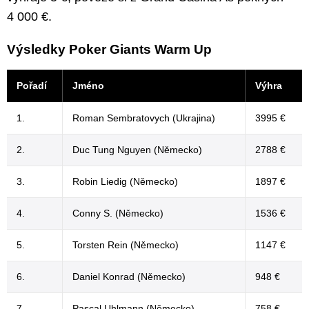
4 000 €.
Výsledky Poker Giants Warm Up
Pořadí
Jméno
Výhra
1.
Roman Sembratovych (Ukrajina)
3995 €
2.
Duc Tung Nguyen (Německo)
2788 €
3.
Robin Liedig (Německo)
1897 €
4.
Conny S. (Německo)
1536 €
5.
Torsten Rein (Německo)
1147 €
6.
Daniel Konrad (Německo)
948 €
7.
Pascal Uhlmann (Německo)
758 €