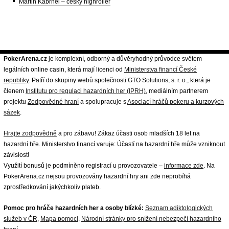
Martin Kabrhel – český highroller
PokerArena.cz
je komplexní, odborný a důvěryhodný průvodce světem
legálních online casin, která mají licenci od
Ministerstva financí České
republiky
. Patří do skupiny webů společnosti GTO Solutions, s. r. o., která je
členem
Institutu pro regulaci hazardních her (IPRH)
, mediálním partnerem
projektu
Zodpovědné hraní
a spolupracuje s
Asociací hráčů pokeru a kurzových
sázek
.
Hrajte zodpovědně
a pro zábavu! Zákaz účasti osob mladších 18 let na
hazardní hře. Ministerstvo financí varuje: Účastí na hazardní hře může vzniknout
závislost!
Využití bonusů je podmíněno registrací u provozovatele –
informace zde
. Na
PokerArena.cz nejsou provozovány hazardní hry ani zde neprobíhá
zprostředkování jakýchkoliv plateb.
Pomoc pro hráče hazardních her a osoby blízké:
Seznam adiktologických
služeb v ČR
,
Mapa pomoci
,
Národní stránky pro snížení nebezpečí hazardního