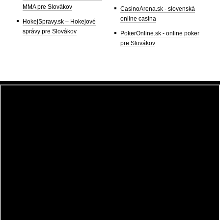
MMA pre Slovákov
CasinoArena.sk - slovenská
online casina
HokejSpravy.sk – Hokejové
správy pre Slovákov
PokerOnline.sk - online poker
pre Slovákov