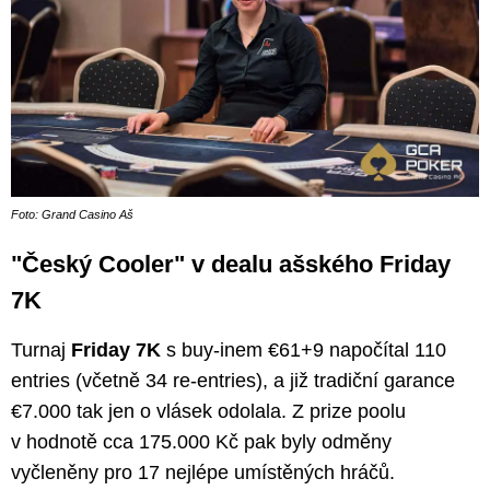
Foto: Grand Casino Aš
"Český Cooler" v dealu ašského Friday
7K
Turnaj
Friday 7K
s buy-inem €61+9 napočítal 110
entries (včetně 34 re-entries), a již tradiční garance
€7.000 tak jen o vlásek odolala. Z prize poolu
v hodnotě cca 175.000 Kč pak byly odměny
vyčleněny pro 17 nejlépe umístěných hráčů.