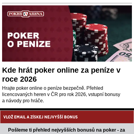
Kde hrát poker online za peníze v
roce 2026
Hrajte poker online o peníze bezpečně. Přehled
licencovaných heren v ČR pro rok 2026, vstupní bonusy
a návody pro hráče.
VLOŽ EMAIL A ZÍSKEJ NEJVYŠŠÍ BONUS
Pošleme ti přehled nejvyšších bonusů na poker - za