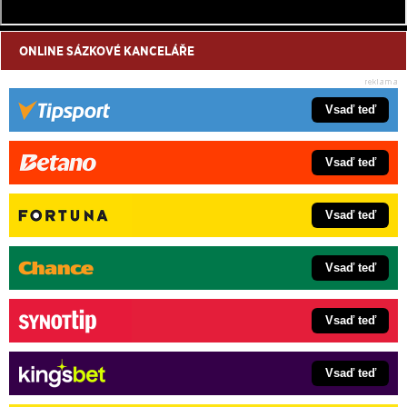
ONLINE SÁZKOVÉ KANCELÁŘE
Vsaď teď
Vsaď teď
Vsaď teď
Vsaď teď
Vsaď teď
Vsaď teď