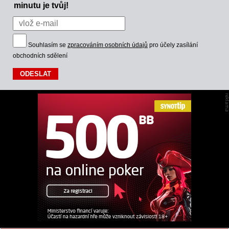
minutu je tvůj!
Souhlasím se
zpracováním osobních údajů
pro účely zasílání
obchodních sdělení