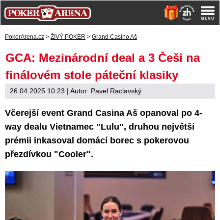
PokerArena.cz
>
ŽIVÝ POKER
>
Grand Casino Aš
GCA: Mezinárodní deal a 3 Češi na
finálovém stole páteční klasiky
26.04.2025 10:23
| Autor:
Pavel Raclavský
Včerejší event Grand Casina Aš opanoval po 4-
way dealu Vietnamec "Lulu", druhou největší
prémii inkasoval domácí borec s pokerovou
přezdívkou "Cooler".