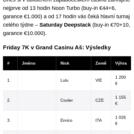
nejprve od 13 hodin Noon Turbo (buy-in €44+6,
garance €1.000) a od 17 hodin vás čeká hlavní turnaj
celého týdne –
Saturday Deepstack
(buy-in €70+10,
garance €10.000).
Friday 7K v Grand Casinu Aš: Výsledky
#
Jméno
Nick
Země
Výhra
1 200
1.
Lulu
VIE
€
1 155
2.
Cooler
CZE
€
1 026
3.
Enrico
ITA
€