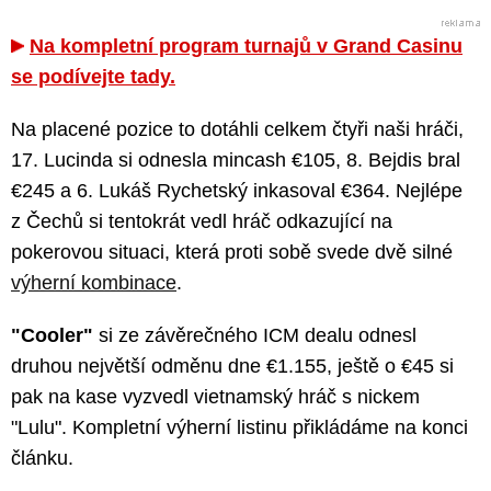
Na kompletní program turnajů v Grand Casinu
se podívejte tady.
Na placené pozice to dotáhli celkem čtyři naši hráči,
17. Lucinda si odnesla mincash €105, 8. Bejdis bral
€245 a 6. Lukáš Rychetský inkasoval €364. Nejlépe
z Čechů si tentokrát vedl hráč odkazující na
pokerovou situaci, která proti sobě svede dvě silné
výherní kombinace
.
"Cooler"
si ze závěrečného ICM dealu odnesl
druhou největší odměnu dne €1.155, ještě o €45 si
pak na kase vyzvedl vietnamský hráč s nickem
"Lulu". Kompletní výherní listinu přikládáme na konci
článku.