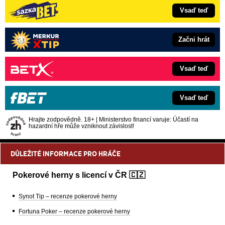
Vsaď teď
Začni hrát
Vsaď teď
Vsaď teď
Hrajte zodpovědně. 18+ | Ministerstvo financí varuje: Účastí na
hazardní hře může vzniknout závislost!
DŮLEŽITÉ INFORMACE PRO HRÁČE
Pokerové herny s licencí v ČR 🇨🇿
Synot Tip – recenze pokerové herny
Fortuna Poker – recenze pokerové herny