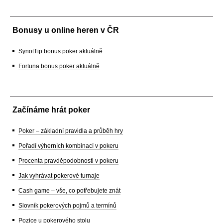
Bonusy u online heren v ČR
SynotTip bonus poker aktuálně
Fortuna bonus poker aktuálně
Začínáme hrát poker
Poker – základní pravidla a průběh hry
Pořadí výherních kombinací v pokeru
Procenta pravděpodobnosti v pokeru
Jak vyhrávat pokerové turnaje
Cash game – vše, co potřebujete znát
Slovník pokerových pojmů a termínů
Pozice u pokerového stolu