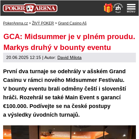
PokerArena.cz
>
ŽIVÝ POKER
>
Grand Casino Aš
GCA: Midsummer je v plném proudu.
Markys druhý v bounty eventu
20.06.2025 12:15
| Autor:
David Milota
První dva turnaje se odehrály v ašském Grand
Casinu v rámci nového Midsummer Festivalu.
V bounty eventu brali odměny čeští i slovenští
hráči. Rozehrál se také Main Event s garancí
€100.000. Podívejte se na české postupy
a výsledky úvodních turnajů.