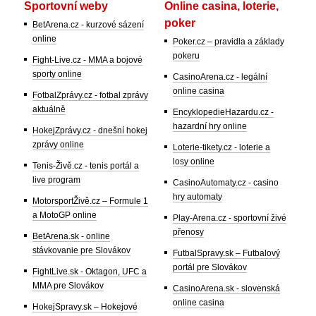
Sportovní weby
Online casina, loterie,
poker
BetArena.cz - kurzové sázení
online
Poker.cz – pravidla a základy
pokeru
Fight-Live.cz - MMA a bojové
sporty online
CasinoArena.cz - legální
online casina
FotbalZprávy.cz - fotbal zprávy
aktuálně
EncyklopedieHazardu.cz -
hazardní hry online
HokejZprávy.cz - dnešní hokej
zprávy online
Loterie-tikety.cz - loterie a
losy online
Tenis-Živě.cz - tenis portál a
live program
CasinoAutomaty.cz - casino
hry automaty
MotorsportŽivě.cz – Formule 1
a MotoGP online
Play-Arena.cz - sportovní živé
přenosy
BetArena.sk - online
stávkovanie pre Slovákov
FutbalSpravy.sk – Futbalový
portál pre Slovákov
FightLive.sk - Oktagon, UFC a
MMA pre Slovákov
CasinoArena.sk - slovenská
online casina
HokejSpravy.sk – Hokejové