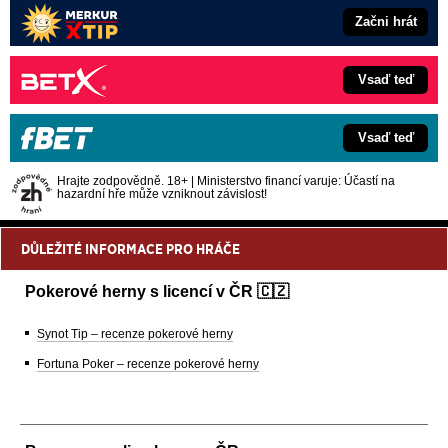
Začni hrát
Vsaď teď
Vsaď teď
Hrajte zodpovědně. 18+ | Ministerstvo financí varuje: Účastí na
hazardní hře může vzniknout závislost!
DŮLEŽITÉ INFORMACE PRO HRÁČE
Pokerové herny s licencí v ČR 🇨🇿
Synot Tip – recenze pokerové herny
Fortuna Poker – recenze pokerové herny