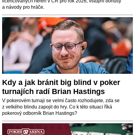
licencovaných heren v ČR pro rok 2026, vstupní bonusy
a návody pro hráče.
Kdy a jak bránit big blind v poker
turnajích radí Brian Hastings
V pokerovém turnaji se velmi často rozhodujete, zda se
z velkého blindu zapojit do hry. Co k této situaci říká
pokerový odborník Brian Hastings?