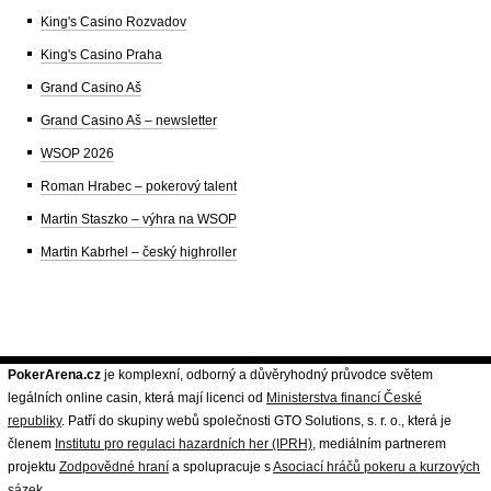
King's Casino Rozvadov
King's Casino Praha
Grand Casino Aš
Grand Casino Aš – newsletter
WSOP 2026
Roman Hrabec – pokerový talent
Martin Staszko – výhra na WSOP
Martin Kabrhel – český highroller
PokerArena.cz
je komplexní, odborný a důvěryhodný průvodce světem
legálních online casin, která mají licenci od
Ministerstva financí České
republiky
. Patří do skupiny webů společnosti GTO Solutions, s. r. o., která je
členem
Institutu pro regulaci hazardních her (IPRH)
, mediálním partnerem
projektu
Zodpovědné hraní
a spolupracuje s
Asociací hráčů pokeru a kurzových
sázek
.