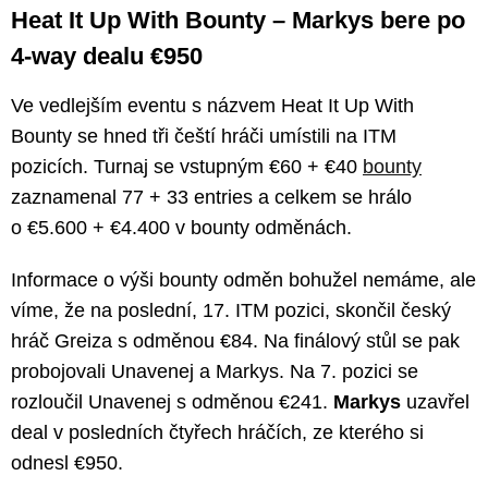
Heat It Up With Bounty – Markys bere po
4-way dealu €950
Ve vedlejším eventu s názvem Heat It Up With
Bounty se hned tři čeští hráči umístili na ITM
pozicích. Turnaj se vstupným €60 + €40
bounty
zaznamenal 77 + 33 entries a celkem se hrálo
o €5.600 + €4.400 v bounty odměnách.
Informace o výši bounty odměn bohužel nemáme, ale
víme, že na poslední, 17. ITM pozici, skončil český
hráč Greiza s odměnou €84. Na finálový stůl se pak
probojovali Unavenej a Markys. Na 7. pozici se
rozloučil Unavenej s odměnou €241.
Markys
uzavřel
deal v posledních čtyřech hráčích, ze kterého si
odnesl €950.