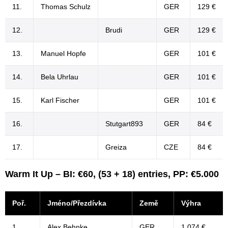
11.
Thomas Schulz
GER
129 €
12.
Brudi
GER
129 €
13.
Manuel Hopfe
GER
101 €
14.
Bela Uhrlau
GER
101 €
15.
Karl Fischer
GER
101 €
16.
Stutgart893
GER
84 €
17.
Greiza
CZE
84 €
Warm It Up – BI: €60, (53 + 18) entries, PP: €5.000
Poř.
Jméno/Přezdívka
Země
Výhra
1.
Alex Behnke
GER
1 074 €