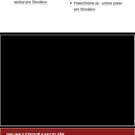
správy pre Slovákov
PokerOnline.sk - online poker
pre Slovákov
ONLINE SÁZKOVÉ KANCELÁŘE