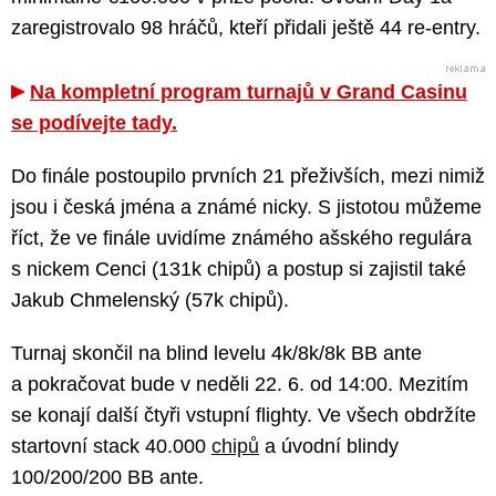
zaregistrovalo 98 hráčů, kteří přidali ještě 44 re-entry.
Na kompletní program turnajů v Grand Casinu
se podívejte tady.
Do finále postoupilo prvních 21 přeživších, mezi nimiž
jsou i česká jména a známé nicky. S jistotou můžeme
říct, že ve finále uvidíme známého ašského regulára
s nickem Cenci (131k chipů) a postup si zajistil také
Jakub Chmelenský (57k chipů).
Turnaj skončil na blind levelu 4k/8k/8k BB ante
a pokračovat bude v neděli 22. 6. od 14:00. Mezitím
se konají další čtyři vstupní flighty. Ve všech obdržíte
startovní stack 40.000
chipů
a úvodní blindy
100/200/200 BB ante.