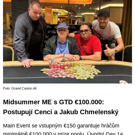
Foto: Grand Casino Aš
Midsummer ME s GTD €100.000:
Postupují Cenci a Jakub Chmelenský
Main Event se vstupným €150 garantuje hráčům
minimálně €100.000 v prize poolu. Úvodní Day 1a