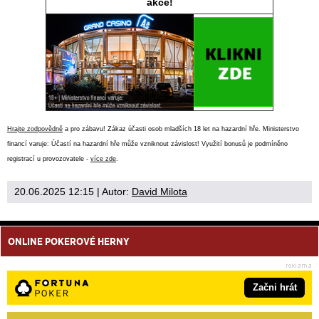
akce!
Hrajte zodpovědně
a pro zábavu! Zákaz účasti osob mladších 18 let na hazardní hře. Ministerstvo
financí varuje: Účastí na hazardní hře může vzniknout závislost! Využití bonusů je podmíněno
registrací u provozovatele -
více zde
.
20.06.2025 12:15
| Autor:
David Milota
ONLINE POKEROVÉ HERNY
Začni hrát