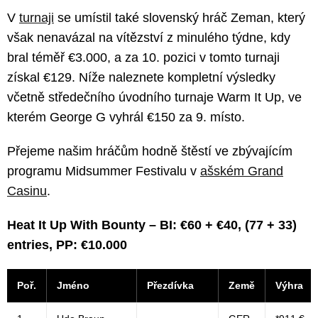
V
turnaji
se umístil také slovenský hráč Zeman, který
však nenavázal na vítězství z minulého týdne, kdy
bral téměř €3.000, a za 10. pozici v tomto turnaji
získal €129. Níže naleznete kompletní výsledky
včetně středečního úvodního turnaje Warm It Up, ve
kterém George G vyhrál €150 za 9. místo.
Přejeme našim hráčům hodně štěstí ve zbývajícím
programu Midsummer Festivalu v
ašském Grand
Casinu
.
Heat It Up With Bounty – BI: €60 + €40, (77 + 33)
entries, PP: €10.000
Poř.
Jméno
Přezdívka
Země
Výhra