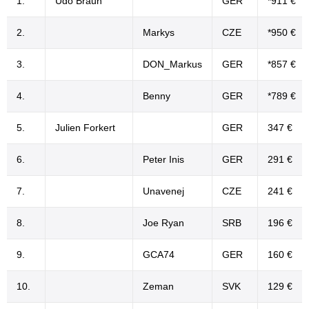
1.
Udo Braun
GER
*911 €
2.
Markys
CZE
*950 €
3.
DON_Markus
GER
*857 €
4.
Benny
GER
*789 €
5.
Julien Forkert
GER
347 €
6.
Peter Inis
GER
291 €
7.
Unavenej
CZE
241 €
8.
Joe Ryan
SRB
196 €
9.
GCA74
GER
160 €
10.
Zeman
SVK
129 €