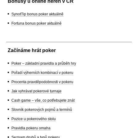
Bonusy u online heren v ČR
SynotTip bonus poker aktuálně
Fortuna bonus poker aktuálně
Začínáme hrát poker
Poker – základní pravidla a průběh hry
Pořadí výherních kombinací v pokeru
Procenta pravděpodobnosti v pokeru
Jak vyhrávat pokerové turnaje
Cash game – vše, co potřebujete znát
Slovník pokerových pojmů a termínů
Pozice u pokerového stolu
Pravidla pokeru omaha
Seznam druhů a typů pokeru