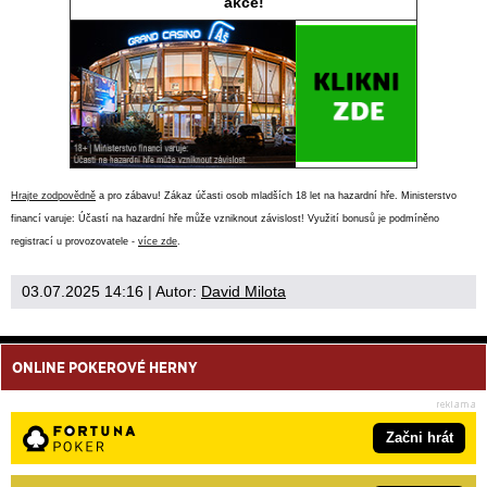
akce!
Hrajte zodpovědně
a pro zábavu! Zákaz účasti osob mladších 18 let na hazardní hře. Ministerstvo
financí varuje: Účastí na hazardní hře může vzniknout závislost! Využití bonusů je podmíněno
registrací u provozovatele -
více zde
.
03.07.2025 14:16
| Autor:
David Milota
ONLINE POKEROVÉ HERNY
Začni hrát