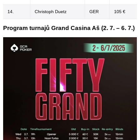
14.
Christoph Duetz
GER
105 €
Program turnajů Grand Casina Aš (2. 7. – 6. 7.)