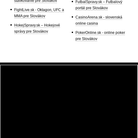
stávkovanie pre Slovákov
FutbalSpravy.sk – Futbalový
portál pre Slovákov
FightLive.sk - Oktagon, UFC a
MMA pre Slovákov
CasinoArena.sk - slovenská
online casina
HokejSpravy.sk – Hokejové
správy pre Slovákov
PokerOnline.sk - online poker
pre Slovákov