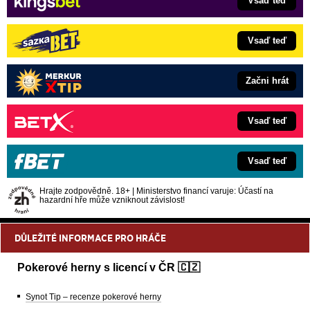
Vsaď teď
Vsaď teď
Začni hrát
Vsaď teď
Vsaď teď
Hrajte zodpovědně. 18+ | Ministerstvo financí varuje: Účastí na
hazardní hře může vzniknout závislost!
DŮLEŽITÉ INFORMACE PRO HRÁČE
Pokerové herny s licencí v ČR 🇨🇿
Synot Tip – recenze pokerové herny