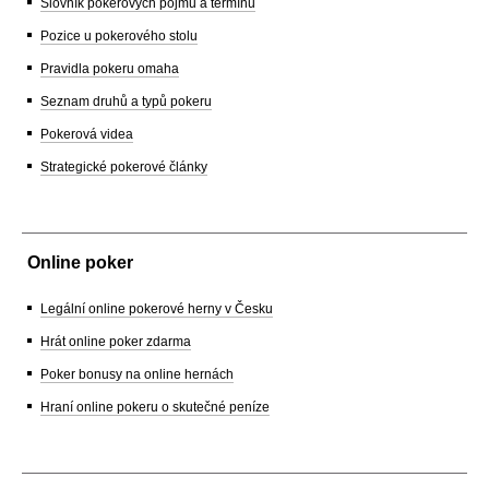
Slovník pokerových pojmů a termínů
Pozice u pokerového stolu
Pravidla pokeru omaha
Seznam druhů a typů pokeru
Pokerová videa
Strategické pokerové články
Online poker
Legální online pokerové herny v Česku
Hrát online poker zdarma
Poker bonusy na online hernách
Hraní online pokeru o skutečné peníze