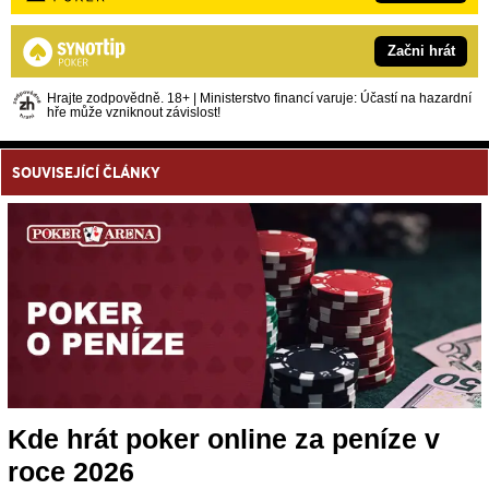
Začni hrát
Hrajte zodpovědně. 18+ | Ministerstvo financí varuje: Účastí na hazardní
hře může vzniknout závislost!
SOUVISEJÍCÍ ČLÁNKY
Kde hrát poker online za peníze v
roce 2026