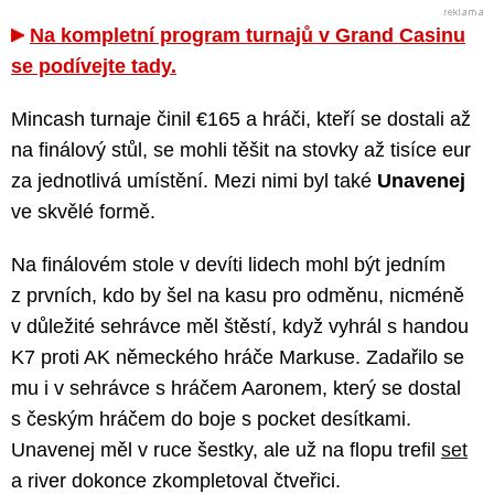
Na kompletní program turnajů v Grand Casinu
se podívejte tady.
Mincash turnaje činil €165 a hráči, kteří se dostali až
na finálový stůl, se mohli těšit na stovky až tisíce eur
za jednotlivá umístění. Mezi nimi byl také
Unavenej
ve skvělé formě.
Na finálovém stole v devíti lidech mohl být jedním
z prvních, kdo by šel na kasu pro odměnu, nicméně
v důležité sehrávce měl štěstí, když vyhrál s handou
K7 proti AK německého hráče Markuse. Zadařilo se
mu i v sehrávce s hráčem Aaronem, který se dostal
s českým hráčem do boje s pocket desítkami.
Unavenej měl v ruce šestky, ale už na flopu trefil
set
a river dokonce zkompletoval čtveřici.