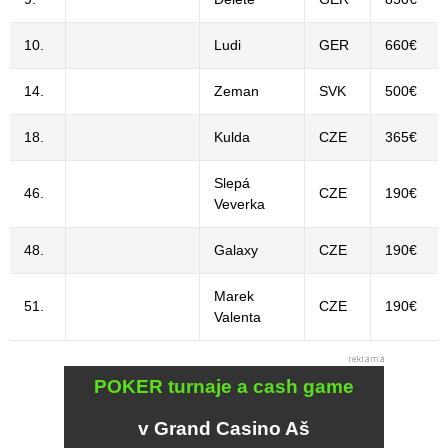
10.
Ludi
GER
660€
14.
Zeman
SVK
500€
18.
Kulda
CZE
365€
Slepá
46.
CZE
190€
Veverka
48.
Galaxy
CZE
190€
Marek
51.
CZE
190€
Valenta
POKER turnaje a cash game
v Grand Casino Aš