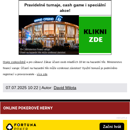
Pravidelné turnaje, cash game i speciální
akce!
Hrajte zodpovědně
a pro zábavu! Zákaz účasti osob mladších 18 let na hazardní hře. Ministerstvo
financí varuje: Účastí na hazardní hře může vzniknout závislost! Využití bonusů je podmíněno
registrací u provozovatele -
více zde
.
07.07.2025 10:22
| Autor:
David Milota
ONLINE POKEROVÉ HERNY
Začni hrát