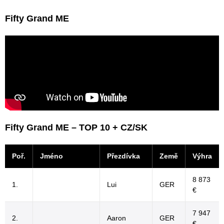
Fifty Grand ME
Fifty Grand ME – TOP 10 + CZ/SK
Poř.
Jméno
Přezdívka
Země
Výhra
8 873
1.
Lui
GER
€
7 947
2.
Aaron
GER
€