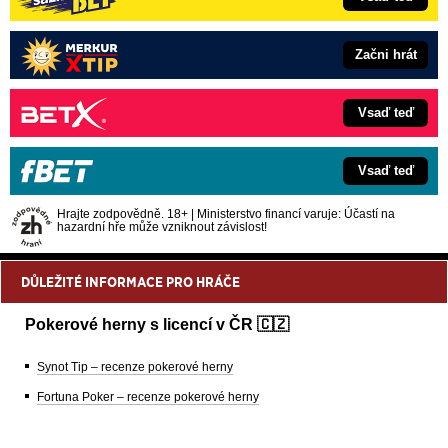
Začni hrát
Vsaď teď
Vsaď teď
Hrajte zodpovědně. 18+ | Ministerstvo financí varuje: Účastí na
hazardní hře může vzniknout závislost!
DŮLEŽITÉ INFORMACE PRO HRÁČE
Pokerové herny s licencí v ČR 🇨🇿
Synot Tip – recenze pokerové herny
Fortuna Poker – recenze pokerové herny