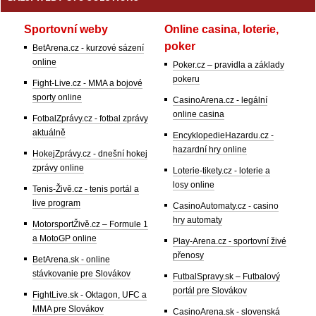
Sportovní weby
Online casina, loterie,
poker
BetArena.cz - kurzové sázení
online
Poker.cz – pravidla a základy
pokeru
Fight-Live.cz - MMA a bojové
sporty online
CasinoArena.cz - legální
online casina
FotbalZprávy.cz - fotbal zprávy
aktuálně
EncyklopedieHazardu.cz -
hazardní hry online
HokejZprávy.cz - dnešní hokej
zprávy online
Loterie-tikety.cz - loterie a
losy online
Tenis-Živě.cz - tenis portál a
live program
CasinoAutomaty.cz - casino
hry automaty
MotorsportŽivě.cz – Formule 1
a MotoGP online
Play-Arena.cz - sportovní živé
přenosy
BetArena.sk - online
stávkovanie pre Slovákov
FutbalSpravy.sk – Futbalový
portál pre Slovákov
FightLive.sk - Oktagon, UFC a
MMA pre Slovákov
CasinoArena.sk - slovenská