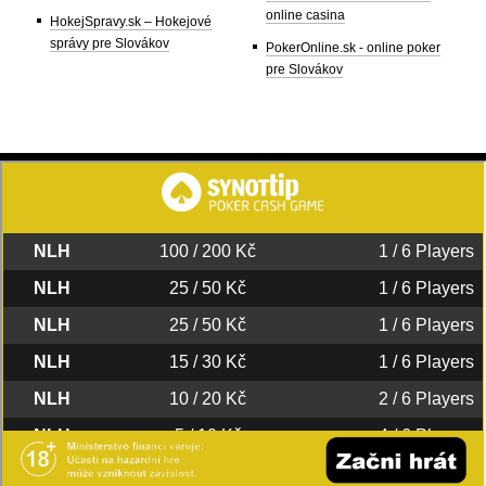
online casina
HokejSpravy.sk – Hokejové
správy pre Slovákov
PokerOnline.sk - online poker
pre Slovákov