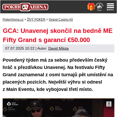
PokerArena.cz
>
ŽIVÝ POKER
>
Grand Casino Aš
GCA: Unavenej skončil na bedně ME
Fifty Grand s garancí €50.000
07.07.2025 10:22
| Autor:
David Milota
Povedený týden má za sebou především český
hráč s přezdívkou Unavenej. Na festivalu Fifty
Grand zaznamenal z osmi turnajů pět umístění na
placených pozicích. Největší výhru si odnesl
z Main Eventu, kde vybojoval třetí místo.