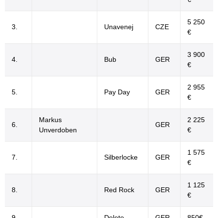
5 250
3.
Unavenej
CZE
€
3 900
4.
Bub
GER
€
2 955
5.
Pay Day
GER
€
Markus
2 225
6.
GER
Unverdoben
€
1 575
7.
Silberlocke
GER
€
1 125
8.
Red Rock
GER
€
9.
Delete
GER
850€