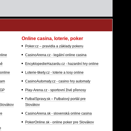
Online casina, loterie, poker
Poker.cz – pravidla a základy pokeru
nline
CasinoArena.cz - legální online casina
ně
EncyklopedieHazardu.cz - hazardní hry online
 online
Loterie-tikety.cz - loterie a losy online
gram
CasinoAutomaty.cz - casino hry automaty
oGP
Play-Arena.cz - sportovní živé přenosy
FutbalSpravy.sk – Futbalový portál pre
 Slovákov
Slovákov
re
CasinoArena.sk - slovenská online casina
PokerOnline.sk - online poker pre Slovákov
e