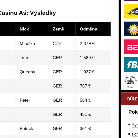
Casinu Aš: Výsledky
Nick
Země
Odměna
Miruška
CZE
2 379 €
Tom
GER
1 589 €
Queeny
GER
1 037 €
GER
767 €
DŮLE
Peter
GER
564 €
Pok
GER
451 €
Syn
Patrick
GER
361 €
For