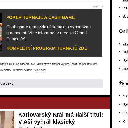
Pok
Str
POKER TURNAJE A CASH GAME
Cash game a pravidelné turnaje s vypsanými
Onl
garancemi. Více informací v
recenzi Grand
Casina Aš
.
Leg
KOMPLETNÍ PROGRAM TURNAJŮ ZDE
Hrá
Pok
ších 18 let na hazardní hře. Ministerstvo financí varuje: Účastí na hazardní hře
Hra
 registrací u provozovatele -
více zde
.
clavský
Živ
Kam
Pok
Kin
Karlovarský Král má další titul!
V Aši vyhrál klasický
Kin