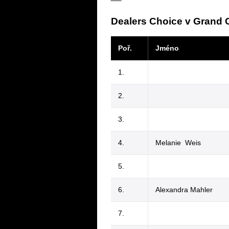
Dealers Choice v Grand 
Poř.
Jméno
1.
2.
3.
4.
Melanie Weis
5.
6.
Alexandra Mahler
7.