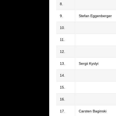
8.
9.
Stefan Eggenberger
10.
11.
12.
13.
Sergii Kyslyi
14.
15.
16.
17.
Carsten Baginski