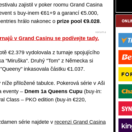
ivalu zajistil v poker roomu Grand Casina
 event s buy-inem €61+9 a garancí €5.000,
ONLI
 entries hrálo nakonec o
prize pool €9.028
.
najů v Grand Casinu se podívejte tady.
ě €2.379 vydolovala z turnaje spojujícího
a "Miruška". Druhý "Tom" z Německa si
a "Queeny" inkasovala částku €1.037.
 níže přiložené tabulce. Pokerová série v Aši
a eventy –
Dnem 1a Queens Cupu
(buy-in:
al Class – PKO edition (buy-in €220,
zdamen série najdete v
recenzi Grand Casina