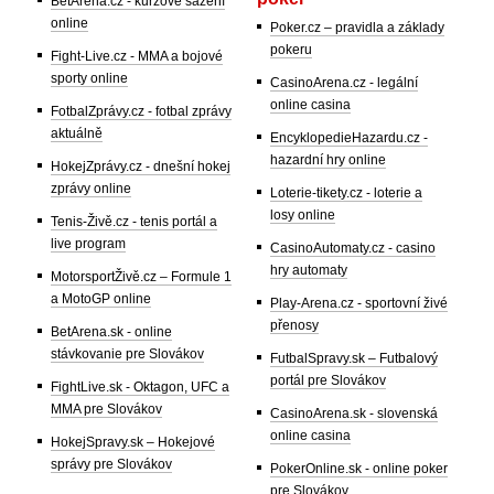
BetArena.cz - kurzové sázení
online
Poker.cz – pravidla a základy
pokeru
Fight-Live.cz - MMA a bojové
sporty online
CasinoArena.cz - legální
online casina
FotbalZprávy.cz - fotbal zprávy
aktuálně
EncyklopedieHazardu.cz -
hazardní hry online
HokejZprávy.cz - dnešní hokej
zprávy online
Loterie-tikety.cz - loterie a
losy online
Tenis-Živě.cz - tenis portál a
live program
CasinoAutomaty.cz - casino
hry automaty
MotorsportŽivě.cz – Formule 1
a MotoGP online
Play-Arena.cz - sportovní živé
přenosy
BetArena.sk - online
stávkovanie pre Slovákov
FutbalSpravy.sk – Futbalový
portál pre Slovákov
FightLive.sk - Oktagon, UFC a
MMA pre Slovákov
CasinoArena.sk - slovenská
online casina
HokejSpravy.sk – Hokejové
správy pre Slovákov
PokerOnline.sk - online poker
pre Slovákov