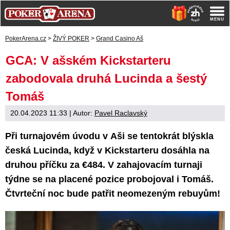
PokerArena.cz
>
ŽIVÝ POKER
>
Grand Casino Aš
GCA: V ašském Kickstarteru
zabodovala druhá Lucinda a šestý
Tomáš
20.04.2023 11:33
| Autor:
Pavel Raclavský
Při turnajovém úvodu v Aši se tentokrát blýskla
česká Lucinda, když v Kickstarteru dosáhla na
druhou příčku za €484. V zahajovacím turnaji
týdne se na placené pozice probojoval i Tomáš.
Čtvrteční noc bude patřit neomezeným rebuyům!