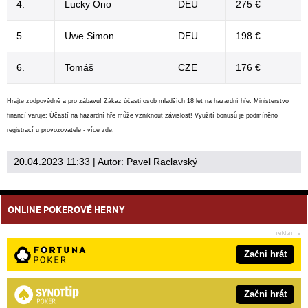
4.
Lucky Ono
DEU
275 €
5.
Uwe Simon
DEU
198 €
6.
Tomáš
CZE
176 €
Hrajte zodpovědně
a pro zábavu! Zákaz účasti osob mladších 18 let na hazardní hře. Ministerstvo
financí varuje: Účastí na hazardní hře může vzniknout závislost! Využití bonusů je podmíněno
registrací u provozovatele -
více zde
.
20.04.2023 11:33
| Autor:
Pavel Raclavský
ONLINE POKEROVÉ HERNY
Začni hrát
Začni hrát